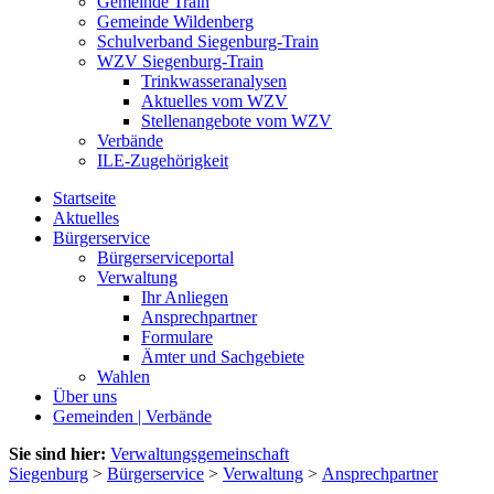
Gemeinde Train
Gemeinde Wildenberg
Schulverband Siegenburg-Train
WZV Siegenburg-Train
Trinkwasseranalysen
Aktuelles vom WZV
Stellenangebote vom WZV
Verbände
ILE-Zugehörigkeit
Startseite
Aktuelles
Bürgerservice
Bürgerserviceportal
Verwaltung
Ihr Anliegen
Ansprechpartner
Formulare
Ämter und Sachgebiete
Wahlen
Über uns
Gemeinden | Verbände
Sie sind hier:
Verwaltungsgemeinschaft
Siegenburg
>
Bürgerservice
>
Verwaltung
>
Ansprechpartner