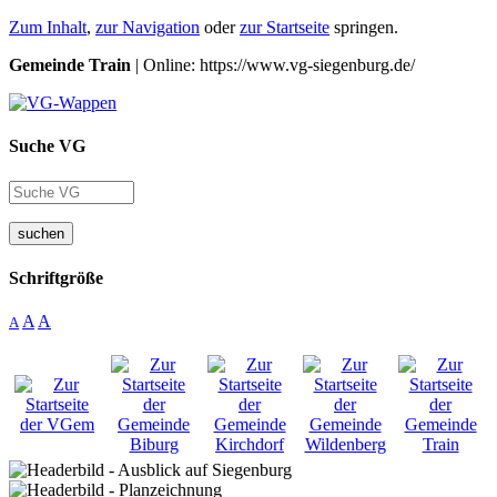
Zum Inhalt
,
zur Navigation
oder
zur Startseite
springen.
Gemeinde Train
| Online: https://www.vg-siegenburg.de/
Suche VG
suchen
Schriftgröße
A
A
A