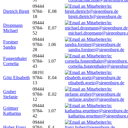
09444
Dietrich Birgit
9784-
E.08
18
birgit.dietrich@siegenburg.de
09444
Dropmann
9784-
E.07
Michael
52
michael.dropmann@siegenburg.
09444
Forstner
9784-
1.06
Sandra
28
sandra.forstner@siegenburg.de
09444
Fuggenthaler
9784-
1.07
Cornelia
43
cornelia.fuggenthaler@siegenbu
08191
Götz Elisabeth
9784-
E.04
13
elisabeth.goetz@siegenburg.de
09444
Gruber
9784-
E.02
Stefanie
12
stefanie.gruber@siegenburg.de
09444
Grüttner
9784-
1.07
Katharina
42
katharina.gruettner@siegenburg.
09444
Huber Franz
9784-
E 4