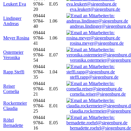
Leukert Eva
9784-
E.05
20
eva.leukert@siegenburg.de
09444
Lindinger
9784-
1.06
Andreas
40
andreas.lindinger@siegenburg.d
09444
Meyer Rosina
9784-
1.06
41
rosina.meyer@siegenburg.de
09444
Ostermeier
9784-
E.07
Veronika
54
veronika.ostermeier@siegenburg
09444
Rapp Steffi
9784-
1.04
35
steffi.rapp@siegenburg.de
09444
Reiser
9784-
E.05
Cornelia
21
cornelia.reiser@siegenburg.de
09444
Rockermeier
9784-
E.01
Claudia
25
claudia.rockermeier@siegenburg
09444
Röhrl
9784-
E.05
Bernadette
16
bernadette.roehrl@siegenburg.de