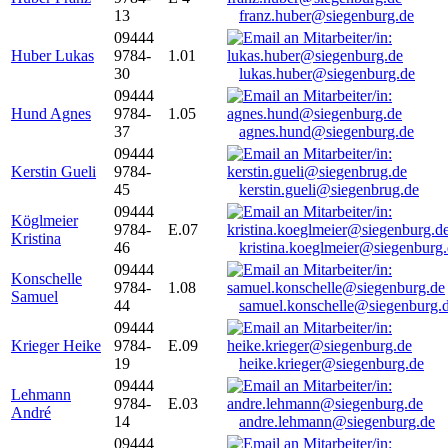
13
franz.huber@siegenburg.de
09444
Huber Lukas
9784-
1.01
30
lukas.huber@siegenburg.de
09444
Hund Agnes
9784-
1.05
37
agnes.hund@siegenburg.de
09444
Kerstin Gueli
9784-
45
kerstin.gueli@siegenbrug.de
09444
Köglmeier
9784-
E.07
Kristina
46
kristina.koeglmeier@siegenburg
09444
Konschelle
9784-
1.08
Samuel
44
samuel.konschelle@siegenburg.
09444
Krieger Heike
9784-
E.09
19
heike.krieger@siegenburg.de
09444
Lehmann
9784-
E.03
André
14
andre.lehmann@siegenburg.de
09444