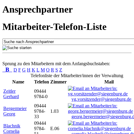
Ansprechpartner
Mitarbeiter-Telefon-Liste
Sprung zu den Mitarbeitern mit dem Anfangsbuchstaben:
B
D
F
G
H
K
L
M
O
R
S
Z
Telefonliste der Mitarbeiter/innen der Verwaltung
Name
Telefon
Zimmer
Mail
Zeitler
09444
Gerhard
9784-0
vg.vorsitzender@siegenburg.de
09444
Bergermeier
9784-
1.03
Georg
33
georg.bergermeier@siegenburg.
09444
Blachnik
9784-
E.06
Cornelia
51
cornelia.blachnik@siegenburg.d