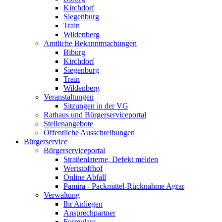
Kirchdorf
Siegenburg
Train
Wildenberg
Amtliche Bekanntmachungen
Biburg
Kirchdorf
Siegenburg
Train
Wildenberg
Veranstaltungen
Sitzungen in der VG
Rathaus und Bürgerserviceportal
Stellenangebote
Öffentliche Ausschreibungen
Bürgerservice
Bürgerserviceportal
Straßenlaterne, Defekt melden
Wertstoffhof
Online Abfall
Pamira - Packmittel-Rücknahme Agrar
Verwaltung
Ihr Anliegen
Ansprechpartner
Formulare