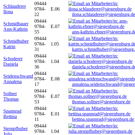
09444
Schlauderer
9784-
E.06
Ilona
22
ilona.schlauderer@siegenburg.d
09444
Schmidbauer
9784-
E.07
Ann-Kathrin
55
ann-kathrin.ebner@siegenburg.d
09444
Schmidhuber
9784-
1.05
Katrin
31
katrin.schmidhuber@siegenburg
09444
Schoderer
9784-
1.04
Daniela
36
daniela.schoderer@siegenburg.d
09444
Seidenschwand
9784-
E.08
Annalena
17
annalena.seidenschwand@siegen
09444
Sollner
9784-
E.07
Thomas
53
thomas.sollner@siegenburg.de
09444
Spannrad
9784-
E.01
Bettina
11
bettina.spannrad@siegenburg.de
09444
Stempfhuber
9784-
1.04
Julia