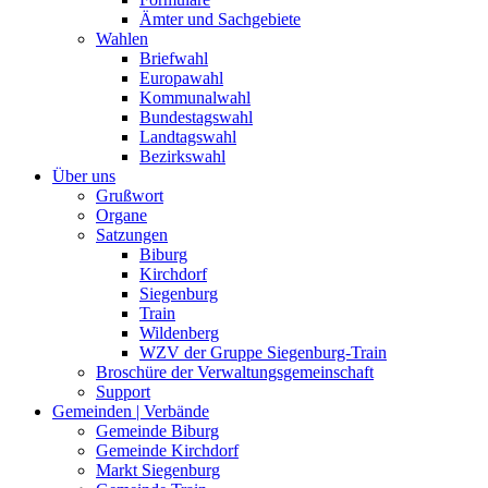
Ämter und Sachgebiete
Wahlen
Briefwahl
Europawahl
Kommunalwahl
Bundestagswahl
Landtagswahl
Bezirkswahl
Über uns
Grußwort
Organe
Satzungen
Biburg
Kirchdorf
Siegenburg
Train
Wildenberg
WZV der Gruppe Siegenburg-Train
Broschüre der Verwaltungsgemeinschaft
Support
Gemeinden | Verbände
Gemeinde Biburg
Gemeinde Kirchdorf
Markt Siegenburg