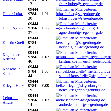
13
franz.huber@siegenburg.de
09444
Huber Lukas
9784-
1.01
30
lukas.huber@siegenburg.de
09444
Hund Agnes
9784-
1.05
37
agnes.hund@siegenburg.de
09444
Kerstin Gueli
9784-
45
kerstin.gueli@siegenbrug.de
09444
Köglmeier
9784-
E.07
Kristina
46
kristina.koeglmeier@siegenburg
09444
Konschelle
9784-
1.08
Samuel
44
samuel.konschelle@siegenburg.
09444
Krieger Heike
9784-
E.09
19
heike.krieger@siegenburg.de
09444
Lehmann
9784-
E.03
André
14
andre.lehmann@siegenburg.de
09444