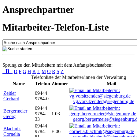
Ansprechpartner
Mitarbeiter-Telefon-Liste
Sprung zu den Mitarbeitern mit dem Anfangsbuchstaben:
B
D
F
G
H
K
L
M
O
R
S
Z
Telefonliste der Mitarbeiter/innen der Verwaltung
Name
Telefon
Zimmer
Mail
Zeitler
09444
Gerhard
9784-0
vg.vorsitzender@siegenburg.de
09444
Bergermeier
9784-
1.03
Georg
33
georg.bergermeier@siegenburg.
09444
Blachnik
9784-
E.06
Cornelia
51
cornelia.blachnik@siegenburg.d