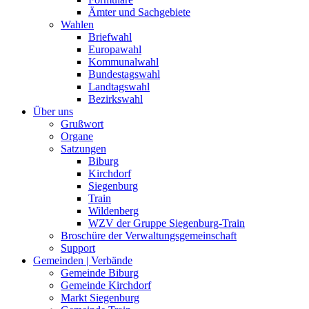
Ämter und Sachgebiete
Wahlen
Briefwahl
Europawahl
Kommunalwahl
Bundestagswahl
Landtagswahl
Bezirkswahl
Über uns
Grußwort
Organe
Satzungen
Biburg
Kirchdorf
Siegenburg
Train
Wildenberg
WZV der Gruppe Siegenburg-Train
Broschüre der Verwaltungsgemeinschaft
Support
Gemeinden | Verbände
Gemeinde Biburg
Gemeinde Kirchdorf
Markt Siegenburg