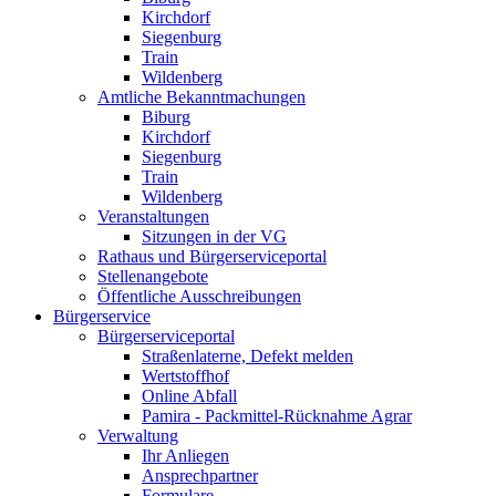
Kirchdorf
Siegenburg
Train
Wildenberg
Amtliche Bekanntmachungen
Biburg
Kirchdorf
Siegenburg
Train
Wildenberg
Veranstaltungen
Sitzungen in der VG
Rathaus und Bürgerserviceportal
Stellenangebote
Öffentliche Ausschreibungen
Bürgerservice
Bürgerserviceportal
Straßenlaterne, Defekt melden
Wertstoffhof
Online Abfall
Pamira - Packmittel-Rücknahme Agrar
Verwaltung
Ihr Anliegen
Ansprechpartner
Formulare