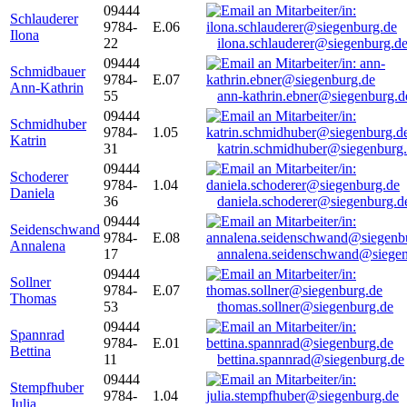
09444
Schlauderer
9784-
E.06
Ilona
22
ilona.schlauderer@siegenburg.d
09444
Schmidbauer
9784-
E.07
Ann-Kathrin
55
ann-kathrin.ebner@siegenburg.d
09444
Schmidhuber
9784-
1.05
Katrin
31
katrin.schmidhuber@siegenburg
09444
Schoderer
9784-
1.04
Daniela
36
daniela.schoderer@siegenburg.d
09444
Seidenschwand
9784-
E.08
Annalena
17
annalena.seidenschwand@siegen
09444
Sollner
9784-
E.07
Thomas
53
thomas.sollner@siegenburg.de
09444
Spannrad
9784-
E.01
Bettina
11
bettina.spannrad@siegenburg.de
09444
Stempfhuber
9784-
1.04
Julia