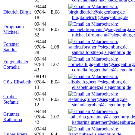
09444
Dietrich Birgit
9784-
E.08
18
birgit.dietrich@siegenburg.de
09444
Dropmann
9784-
E.07
Michael
52
michael.dropmann@siegenburg.
09444
Forstner
9784-
1.06
Sandra
28
sandra.forstner@siegenburg.de
09444
Fuggenthaler
9784-
1.07
Cornelia
43
cornelia.fuggenthaler@siegenbu
08191
Götz Elisabeth
9784-
E.04
13
elisabeth.goetz@siegenburg.de
09444
Gruber
9784-
E.02
Stefanie
12
stefanie.gruber@siegenburg.de
09444
Grüttner
9784-
1.07
Katharina
42
katharina.gruettner@siegenburg.
09444
Huber Franz
9784-
E 4