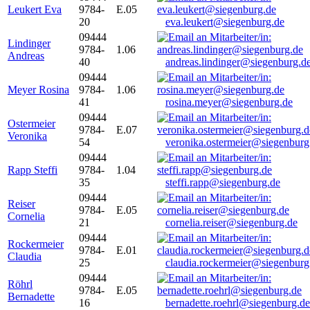
Leukert Eva
9784-
E.05
20
eva.leukert@siegenburg.de
09444
Lindinger
9784-
1.06
Andreas
40
andreas.lindinger@siegenburg.d
09444
Meyer Rosina
9784-
1.06
41
rosina.meyer@siegenburg.de
09444
Ostermeier
9784-
E.07
Veronika
54
veronika.ostermeier@siegenburg
09444
Rapp Steffi
9784-
1.04
35
steffi.rapp@siegenburg.de
09444
Reiser
9784-
E.05
Cornelia
21
cornelia.reiser@siegenburg.de
09444
Rockermeier
9784-
E.01
Claudia
25
claudia.rockermeier@siegenburg
09444
Röhrl
9784-
E.05
Bernadette
16
bernadette.roehrl@siegenburg.de