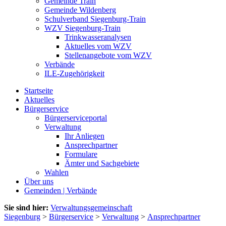
Gemeinde Train
Gemeinde Wildenberg
Schulverband Siegenburg-Train
WZV Siegenburg-Train
Trinkwasseranalysen
Aktuelles vom WZV
Stellenangebote vom WZV
Verbände
ILE-Zugehörigkeit
Startseite
Aktuelles
Bürgerservice
Bürgerserviceportal
Verwaltung
Ihr Anliegen
Ansprechpartner
Formulare
Ämter und Sachgebiete
Wahlen
Über uns
Gemeinden | Verbände
Sie sind hier:
Verwaltungsgemeinschaft
Siegenburg
>
Bürgerservice
>
Verwaltung
>
Ansprechpartner