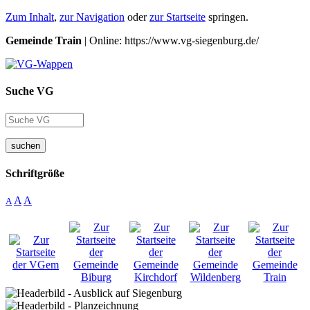
Zum Inhalt
,
zur Navigation
oder
zur Startseite
springen.
Gemeinde Train
| Online: https://www.vg-siegenburg.de/
Suche VG
suchen
Schriftgröße
A
A
A