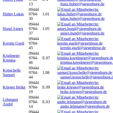
13
franz.huber@siegenburg.de
09444
Huber Lukas
9784-
1.01
30
lukas.huber@siegenburg.de
09444
Hund Agnes
9784-
1.05
37
agnes.hund@siegenburg.de
09444
Kerstin Gueli
9784-
45
kerstin.gueli@siegenbrug.de
09444
Köglmeier
9784-
E.07
Kristina
46
kristina.koeglmeier@siegenburg
09444
Konschelle
9784-
1.08
Samuel
44
samuel.konschelle@siegenburg.
09444
Krieger Heike
9784-
E.09
19
heike.krieger@siegenburg.de
09444
Lehmann
9784-
E.03
André
14
andre.lehmann@siegenburg.de
09444