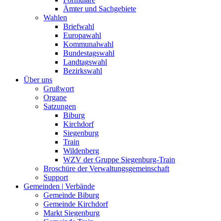
Ämter und Sachgebiete
Wahlen
Briefwahl
Europawahl
Kommunalwahl
Bundestagswahl
Landtagswahl
Bezirkswahl
Über uns
Grußwort
Organe
Satzungen
Biburg
Kirchdorf
Siegenburg
Train
Wildenberg
WZV der Gruppe Siegenburg-Train
Broschüre der Verwaltungsgemeinschaft
Support
Gemeinden | Verbände
Gemeinde Biburg
Gemeinde Kirchdorf
Markt Siegenburg