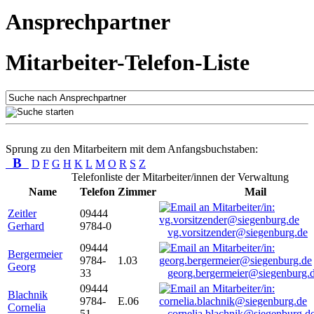
Ansprechpartner
Mitarbeiter-Telefon-Liste
Sprung zu den Mitarbeitern mit dem Anfangsbuchstaben:
B
D
F
G
H
K
L
M
O
R
S
Z
Telefonliste der Mitarbeiter/innen der Verwaltung
Name
Telefon
Zimmer
Mail
Zeitler
09444
Gerhard
9784-0
vg.vorsitzender@siegenburg.de
09444
Bergermeier
9784-
1.03
Georg
33
georg.bergermeier@siegenburg.
09444
Blachnik
9784-
E.06
Cornelia
51
cornelia.blachnik@siegenburg.d