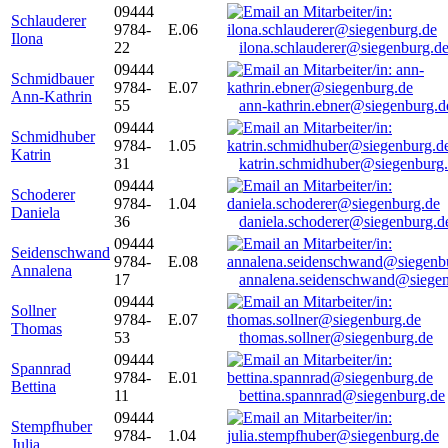
09444
Schlauderer
9784-
E.06
Ilona
22
ilona.schlauderer@siegenburg.d
09444
Schmidbauer
9784-
E.07
Ann-Kathrin
55
ann-kathrin.ebner@siegenburg.d
09444
Schmidhuber
9784-
1.05
Katrin
31
katrin.schmidhuber@siegenburg
09444
Schoderer
9784-
1.04
Daniela
36
daniela.schoderer@siegenburg.d
09444
Seidenschwand
9784-
E.08
Annalena
17
annalena.seidenschwand@siegen
09444
Sollner
9784-
E.07
Thomas
53
thomas.sollner@siegenburg.de
09444
Spannrad
9784-
E.01
Bettina
11
bettina.spannrad@siegenburg.de
09444
Stempfhuber
9784-
1.04
Julia