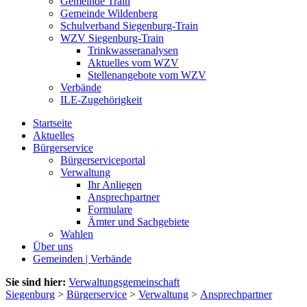
Gemeinde Train
Gemeinde Wildenberg
Schulverband Siegenburg-Train
WZV Siegenburg-Train
Trinkwasseranalysen
Aktuelles vom WZV
Stellenangebote vom WZV
Verbände
ILE-Zugehörigkeit
Startseite
Aktuelles
Bürgerservice
Bürgerserviceportal
Verwaltung
Ihr Anliegen
Ansprechpartner
Formulare
Ämter und Sachgebiete
Wahlen
Über uns
Gemeinden | Verbände
Sie sind hier:
Verwaltungsgemeinschaft
Siegenburg
>
Bürgerservice
>
Verwaltung
>
Ansprechpartner