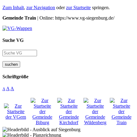
Zum Inhalt
,
zur Navigation
oder
zur Startseite
springen.
Gemeinde Train
| Online: https://www.vg-siegenburg.de/
Suche VG
suchen
Schriftgröße
A
A
A