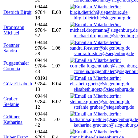
09444
Dietrich Birgit
9784-
E.08
18
birgit.dietrich@siegenburg.de
09444
Dropmann
9784-
E.07
Michael
52
michael.dropmann@siegenburg.
09444
Forstner
9784-
1.06
Sandra
28
sandra.forstner@siegenburg.de
09444
Fuggenthaler
9784-
1.07
Cornelia
43
cornelia.fuggenthaler@siegenbu
08191
Götz Elisabeth
9784-
E.04
13
elisabeth.goetz@siegenburg.de
09444
Gruber
9784-
E.02
Stefanie
12
stefanie.gruber@siegenburg.de
09444
Grüttner
9784-
1.07
Katharina
42
katharina.gruettner@siegenburg.
09444
Huber Franz
9784-
E 4