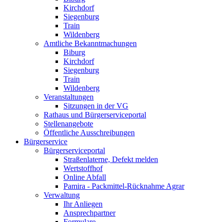
Kirchdorf
Siegenburg
Train
Wildenberg
Amtliche Bekanntmachungen
Biburg
Kirchdorf
Siegenburg
Train
Wildenberg
Veranstaltungen
Sitzungen in der VG
Rathaus und Bürgerserviceportal
Stellenangebote
Öffentliche Ausschreibungen
Bürgerservice
Bürgerserviceportal
Straßenlaterne, Defekt melden
Wertstoffhof
Online Abfall
Pamira - Packmittel-Rücknahme Agrar
Verwaltung
Ihr Anliegen
Ansprechpartner
Formulare