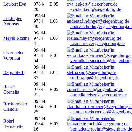
Leukert Eva
9784-
E.05
20
eva.leukert@siegenburg.de
09444
Lindinger
9784-
1.06
Andreas
40
andreas.lindinger@siegenburg.d
09444
Meyer Rosina
9784-
1.06
41
rosina.meyer@siegenburg.de
09444
Ostermeier
9784-
E.07
Veronika
54
veronika.ostermeier@siegenburg
09444
Rapp Steffi
9784-
1.04
35
steffi.rapp@siegenburg.de
09444
Reiser
9784-
E.05
Cornelia
21
cornelia.reiser@siegenburg.de
09444
Rockermeier
9784-
E.01
Claudia
25
claudia.rockermeier@siegenburg
09444
Röhrl
9784-
E.05
Bernadette
16
bernadette.roehrl@siegenburg.de