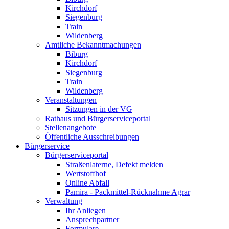
Kirchdorf
Siegenburg
Train
Wildenberg
Amtliche Bekanntmachungen
Biburg
Kirchdorf
Siegenburg
Train
Wildenberg
Veranstaltungen
Sitzungen in der VG
Rathaus und Bürgerserviceportal
Stellenangebote
Öffentliche Ausschreibungen
Bürgerservice
Bürgerserviceportal
Straßenlaterne, Defekt melden
Wertstoffhof
Online Abfall
Pamira - Packmittel-Rücknahme Agrar
Verwaltung
Ihr Anliegen
Ansprechpartner
Formulare