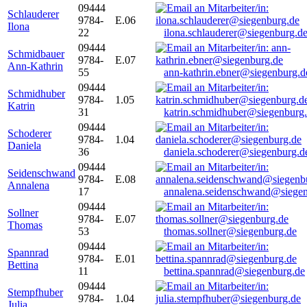
09444
Schlauderer
9784-
E.06
Ilona
22
ilona.schlauderer@siegenburg.d
09444
Schmidbauer
9784-
E.07
Ann-Kathrin
55
ann-kathrin.ebner@siegenburg.d
09444
Schmidhuber
9784-
1.05
Katrin
31
katrin.schmidhuber@siegenburg
09444
Schoderer
9784-
1.04
Daniela
36
daniela.schoderer@siegenburg.d
09444
Seidenschwand
9784-
E.08
Annalena
17
annalena.seidenschwand@siegen
09444
Sollner
9784-
E.07
Thomas
53
thomas.sollner@siegenburg.de
09444
Spannrad
9784-
E.01
Bettina
11
bettina.spannrad@siegenburg.de
09444
Stempfhuber
9784-
1.04
Julia