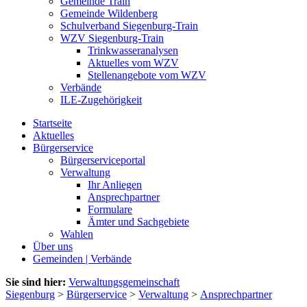
Gemeinde Train
Gemeinde Wildenberg
Schulverband Siegenburg-Train
WZV Siegenburg-Train
Trinkwasseranalysen
Aktuelles vom WZV
Stellenangebote vom WZV
Verbände
ILE-Zugehörigkeit
Startseite
Aktuelles
Bürgerservice
Bürgerserviceportal
Verwaltung
Ihr Anliegen
Ansprechpartner
Formulare
Ämter und Sachgebiete
Wahlen
Über uns
Gemeinden | Verbände
Sie sind hier:
Verwaltungsgemeinschaft
Siegenburg
>
Bürgerservice
>
Verwaltung
>
Ansprechpartner