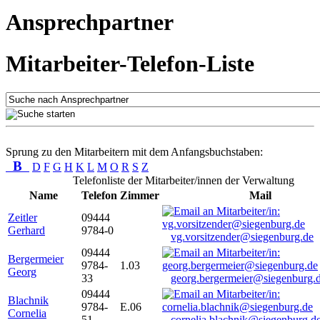
Ansprechpartner
Mitarbeiter-Telefon-Liste
Sprung zu den Mitarbeitern mit dem Anfangsbuchstaben:
B
D
F
G
H
K
L
M
O
R
S
Z
Telefonliste der Mitarbeiter/innen der Verwaltung
Name
Telefon
Zimmer
Mail
Zeitler
09444
Gerhard
9784-0
vg.vorsitzender@siegenburg.de
09444
Bergermeier
9784-
1.03
Georg
33
georg.bergermeier@siegenburg.
09444
Blachnik
9784-
E.06
Cornelia
51
cornelia.blachnik@siegenburg.d