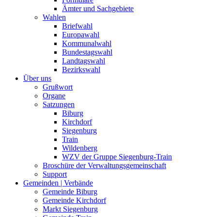
Ämter und Sachgebiete
Wahlen
Briefwahl
Europawahl
Kommunalwahl
Bundestagswahl
Landtagswahl
Bezirkswahl
Über uns
Grußwort
Organe
Satzungen
Biburg
Kirchdorf
Siegenburg
Train
Wildenberg
WZV der Gruppe Siegenburg-Train
Broschüre der Verwaltungsgemeinschaft
Support
Gemeinden | Verbände
Gemeinde Biburg
Gemeinde Kirchdorf
Markt Siegenburg