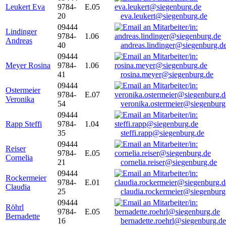
Leukert Eva
9784-
E.05
20
eva.leukert@siegenburg.de
09444
Lindinger
9784-
1.06
Andreas
40
andreas.lindinger@siegenburg.d
09444
Meyer Rosina
9784-
1.06
41
rosina.meyer@siegenburg.de
09444
Ostermeier
9784-
E.07
Veronika
54
veronika.ostermeier@siegenburg
09444
Rapp Steffi
9784-
1.04
35
steffi.rapp@siegenburg.de
09444
Reiser
9784-
E.05
Cornelia
21
cornelia.reiser@siegenburg.de
09444
Rockermeier
9784-
E.01
Claudia
25
claudia.rockermeier@siegenburg
09444
Röhrl
9784-
E.05
Bernadette
16
bernadette.roehrl@siegenburg.de