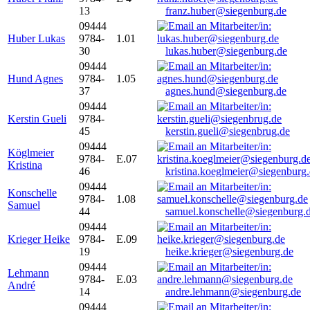
13
franz.huber@siegenburg.de
09444
Huber Lukas
9784-
1.01
30
lukas.huber@siegenburg.de
09444
Hund Agnes
9784-
1.05
37
agnes.hund@siegenburg.de
09444
Kerstin Gueli
9784-
45
kerstin.gueli@siegenbrug.de
09444
Köglmeier
9784-
E.07
Kristina
46
kristina.koeglmeier@siegenburg
09444
Konschelle
9784-
1.08
Samuel
44
samuel.konschelle@siegenburg.
09444
Krieger Heike
9784-
E.09
19
heike.krieger@siegenburg.de
09444
Lehmann
9784-
E.03
André
14
andre.lehmann@siegenburg.de
09444