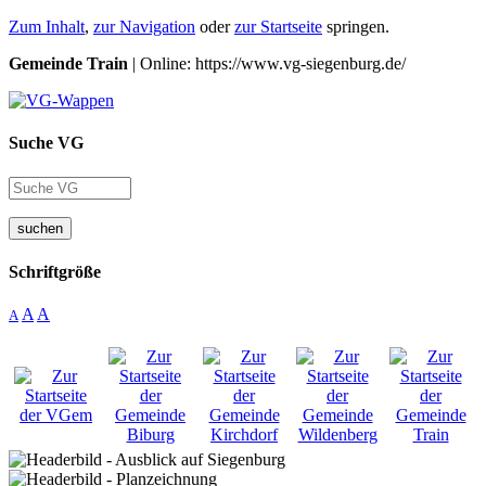
Zum Inhalt
,
zur Navigation
oder
zur Startseite
springen.
Gemeinde Train
| Online: https://www.vg-siegenburg.de/
Suche VG
suchen
Schriftgröße
A
A
A