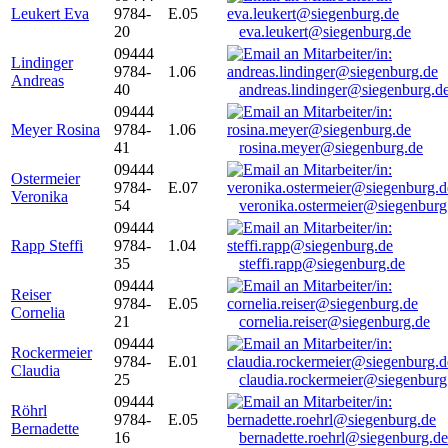
Leukert Eva
9784-
E.05
20
eva.leukert@siegenburg.de
09444
Lindinger
9784-
1.06
Andreas
40
andreas.lindinger@siegenburg.d
09444
Meyer Rosina
9784-
1.06
41
rosina.meyer@siegenburg.de
09444
Ostermeier
9784-
E.07
Veronika
54
veronika.ostermeier@siegenburg
09444
Rapp Steffi
9784-
1.04
35
steffi.rapp@siegenburg.de
09444
Reiser
9784-
E.05
Cornelia
21
cornelia.reiser@siegenburg.de
09444
Rockermeier
9784-
E.01
Claudia
25
claudia.rockermeier@siegenburg
09444
Röhrl
9784-
E.05
Bernadette
16
bernadette.roehrl@siegenburg.de