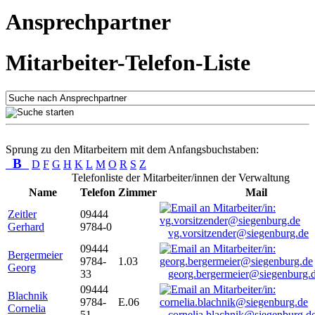
Ansprechpartner
Mitarbeiter-Telefon-Liste
Sprung zu den Mitarbeitern mit dem Anfangsbuchstaben:
B
D
F
G
H
K
L
M
O
R
S
Z
Telefonliste der Mitarbeiter/innen der Verwaltung
Name
Telefon
Zimmer
Mail
Zeitler
09444
Gerhard
9784-0
vg.vorsitzender@siegenburg.de
09444
Bergermeier
9784-
1.03
Georg
33
georg.bergermeier@siegenburg.
09444
Blachnik
9784-
E.06
Cornelia
51
cornelia.blachnik@siegenburg.d