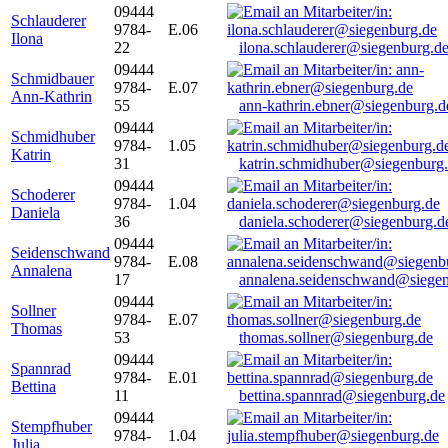
09444
Schlauderer
9784-
E.06
Ilona
22
ilona.schlauderer@siegenburg.d
09444
Schmidbauer
9784-
E.07
Ann-Kathrin
55
ann-kathrin.ebner@siegenburg.d
09444
Schmidhuber
9784-
1.05
Katrin
31
katrin.schmidhuber@siegenburg
09444
Schoderer
9784-
1.04
Daniela
36
daniela.schoderer@siegenburg.d
09444
Seidenschwand
9784-
E.08
Annalena
17
annalena.seidenschwand@siegen
09444
Sollner
9784-
E.07
Thomas
53
thomas.sollner@siegenburg.de
09444
Spannrad
9784-
E.01
Bettina
11
bettina.spannrad@siegenburg.de
09444
Stempfhuber
9784-
1.04
Julia