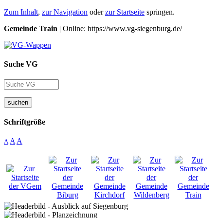
Zum Inhalt
,
zur Navigation
oder
zur Startseite
springen.
Gemeinde Train
| Online: https://www.vg-siegenburg.de/
Suche VG
suchen
Schriftgröße
A
A
A