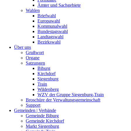
Ämter und Sachgebiete
Wahlen
Briefwahl
Europawahl
Kommunalwahl
Bundestagswahl
Landtagswahl
Bezirkswahl
Über uns
Grußwort
Organe
Satzungen
Biburg
Kirchdorf
Siegenburg
Train
Wildenberg
WZV der Gruppe Siegenburg-Train
Broschüre der Verwaltungsgemeinschaft
Support
Gemeinden | Verbände
Gemeinde Biburg
Gemeinde Kirchdorf
Markt Siegenburg