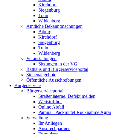
Kirchdorf
Siegenburg
Train
Wildenberg
Amtliche Bekanntmachungen
Biburg
Kirchdorf
Siegenburg
Train
Wildenberg
Veranstaltungen
Sitzungen in der VG
Rathaus und Bürgerserviceportal
Stellenangebote
Öffentliche Ausschreibungen
Bürgerservice
Bürgerserviceportal
Straßenlaterne, Defekt melden
Wertstoffhof
Online Abfall
Pamira - Packmittel-Rücknahme Agrar
Verwaltung
Ihr Anliegen
Ansprechpartner
Formulare