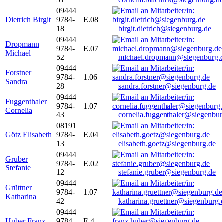
09444
Dietrich Birgit
9784-
E.08
18
birgit.dietrich@siegenburg.de
09444
Dropmann
9784-
E.07
Michael
52
michael.dropmann@siegenburg.
09444
Forstner
9784-
1.06
Sandra
28
sandra.forstner@siegenburg.de
09444
Fuggenthaler
9784-
1.07
Cornelia
43
cornelia.fuggenthaler@siegenbu
08191
Götz Elisabeth
9784-
E.04
13
elisabeth.goetz@siegenburg.de
09444
Gruber
9784-
E.02
Stefanie
12
stefanie.gruber@siegenburg.de
09444
Grüttner
9784-
1.07
Katharina
42
katharina.gruettner@siegenburg.
09444
Huber Franz
9784-
E 4