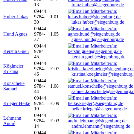
13
franz.huber@siegenburg.de
09444
Huber Lukas
9784-
1.01
30
lukas.huber@siegenburg.de
09444
Hund Agnes
9784-
1.05
37
agnes.hund@siegenburg.de
09444
Kerstin Gueli
9784-
45
kerstin.gueli@siegenbrug.de
09444
Köglmeier
9784-
E.07
Kristina
46
kristina.koeglmeier@siegenburg
09444
Konschelle
9784-
1.08
Samuel
44
samuel.konschelle@siegenburg.
09444
Krieger Heike
9784-
E.09
19
heike.krieger@siegenburg.de
09444
Lehmann
9784-
E.03
André
14
andre.lehmann@siegenburg.de
09444