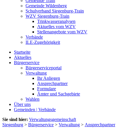
Gemeinde Train
Gemeinde Wildenberg
Schulverband Siegenburg-Train
WZV Siegenburg-Train
Trinkwasseranalysen
Aktuelles vom WZV
Stellenangebote vom WZV
Verbände
ILE-Zugehörigkeit
Startseite
Aktuelles
Bürgerservice
Bürgerserviceportal
Verwaltung
Ihr Anliegen
Ansprechpartner
Formulare
Ämter und Sachgebiete
Wahlen
Über uns
Gemeinden | Verbände
Sie sind hier:
Verwaltungsgemeinschaft
Siegenburg
>
Bürgerservice
>
Verwaltung
>
Ansprechpartner