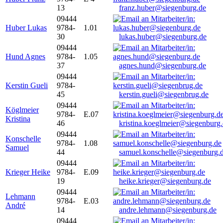
13
franz.huber@siegenburg.de
09444
Huber Lukas
9784-
1.01
30
lukas.huber@siegenburg.de
09444
Hund Agnes
9784-
1.05
37
agnes.hund@siegenburg.de
09444
Kerstin Gueli
9784-
45
kerstin.gueli@siegenbrug.de
09444
Köglmeier
9784-
E.07
Kristina
46
kristina.koeglmeier@siegenburg
09444
Konschelle
9784-
1.08
Samuel
44
samuel.konschelle@siegenburg.
09444
Krieger Heike
9784-
E.09
19
heike.krieger@siegenburg.de
09444
Lehmann
9784-
E.03
André
14
andre.lehmann@siegenburg.de
09444