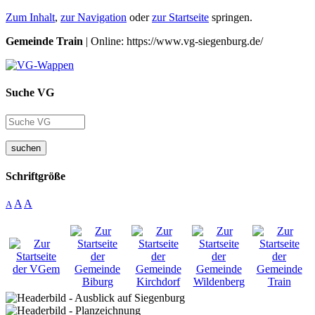
Zum Inhalt
,
zur Navigation
oder
zur Startseite
springen.
Gemeinde Train
| Online: https://www.vg-siegenburg.de/
Suche VG
suchen
Schriftgröße
A
A
A