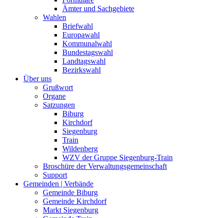
Ämter und Sachgebiete
Wahlen
Briefwahl
Europawahl
Kommunalwahl
Bundestagswahl
Landtagswahl
Bezirkswahl
Über uns
Grußwort
Organe
Satzungen
Biburg
Kirchdorf
Siegenburg
Train
Wildenberg
WZV der Gruppe Siegenburg-Train
Broschüre der Verwaltungsgemeinschaft
Support
Gemeinden | Verbände
Gemeinde Biburg
Gemeinde Kirchdorf
Markt Siegenburg