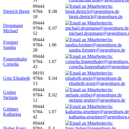
09444
Dietrich Birgit
9784-
E.08
18
birgit.dietrich@siegenburg.de
09444
Dropmann
9784-
E.07
Michael
52
michael.dropmann@siegenburg.
09444
Forstner
9784-
1.06
Sandra
28
sandra.forstner@siegenburg.de
09444
Fuggenthaler
9784-
1.07
Cornelia
43
cornelia.fuggenthaler@siegenbu
08191
Götz Elisabeth
9784-
E.04
13
elisabeth.goetz@siegenburg.de
09444
Gruber
9784-
E.02
Stefanie
12
stefanie.gruber@siegenburg.de
09444
Grüttner
9784-
1.07
Katharina
42
katharina.gruettner@siegenburg.
09444
Huber Franz
9784-
E 4