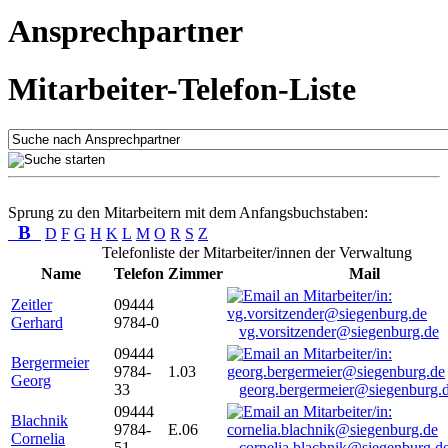
Ansprechpartner
Mitarbeiter-Telefon-Liste
Sprung zu den Mitarbeitern mit dem Anfangsbuchstaben:
B
D
F
G
H
K
L
M
O
R
S
Z
Telefonliste der Mitarbeiter/innen der Verwaltung
Name
Telefon
Zimmer
Mail
Zeitler
09444
Gerhard
9784-0
vg.vorsitzender@siegenburg.de
09444
Bergermeier
9784-
1.03
Georg
33
georg.bergermeier@siegenburg.
09444
Blachnik
9784-
E.06
Cornelia
51
cornelia.blachnik@siegenburg.d