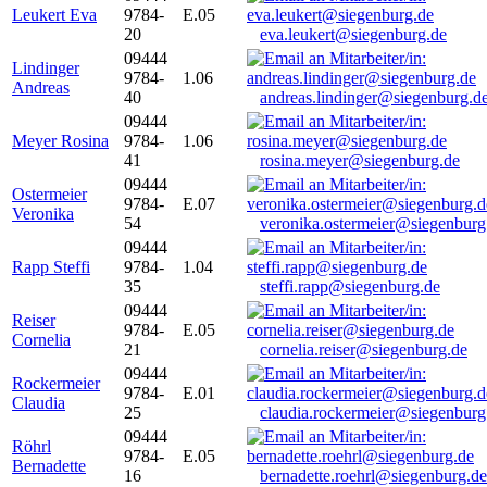
Leukert Eva
9784-
E.05
20
eva.leukert@siegenburg.de
09444
Lindinger
9784-
1.06
Andreas
40
andreas.lindinger@siegenburg.d
09444
Meyer Rosina
9784-
1.06
41
rosina.meyer@siegenburg.de
09444
Ostermeier
9784-
E.07
Veronika
54
veronika.ostermeier@siegenburg
09444
Rapp Steffi
9784-
1.04
35
steffi.rapp@siegenburg.de
09444
Reiser
9784-
E.05
Cornelia
21
cornelia.reiser@siegenburg.de
09444
Rockermeier
9784-
E.01
Claudia
25
claudia.rockermeier@siegenburg
09444
Röhrl
9784-
E.05
Bernadette
16
bernadette.roehrl@siegenburg.de