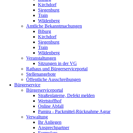
Kirchdorf
Siegenburg
Train
Wildenberg
Amtliche Bekanntmachungen
Biburg
Kirchdorf
Siegenburg
Train
Wildenberg
Veranstaltungen
Sitzungen in der VG
Rathaus und Bürgerserviceportal
Stellenangebote
Öffentliche Ausschreibungen
Bürgerservice
Bürgerserviceportal
Straßenlaterne, Defekt melden
Wertstoffhof
Online Abfall
Pamira - Packmittel-Rücknahme Agrar
Verwaltung
Ihr Anliegen
Ansprechpartner
Formulare