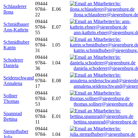
09444
Schlauderer
9784-
E.06
Ilona
22
ilona.schlauderer@siegenburg.d
09444
Schmidbauer
9784-
E.07
Ann-Kathrin
55
ann-kathrin.ebner@siegenburg.d
09444
Schmidhuber
9784-
1.05
Katrin
31
katrin.schmidhuber@siegenburg
09444
Schoderer
9784-
1.04
Daniela
36
daniela.schoderer@siegenburg.d
09444
Seidenschwand
9784-
E.08
Annalena
17
annalena.seidenschwand@siegen
09444
Sollner
9784-
E.07
Thomas
53
thomas.sollner@siegenburg.de
09444
Spannrad
9784-
E.01
Bettina
11
bettina.spannrad@siegenburg.de
09444
Stempfhuber
9784-
1.04
Julia