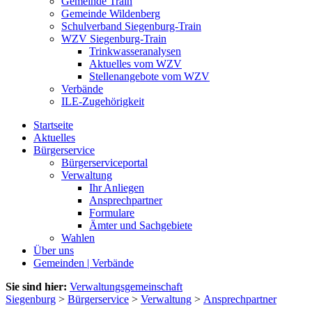
Gemeinde Train
Gemeinde Wildenberg
Schulverband Siegenburg-Train
WZV Siegenburg-Train
Trinkwasseranalysen
Aktuelles vom WZV
Stellenangebote vom WZV
Verbände
ILE-Zugehörigkeit
Startseite
Aktuelles
Bürgerservice
Bürgerserviceportal
Verwaltung
Ihr Anliegen
Ansprechpartner
Formulare
Ämter und Sachgebiete
Wahlen
Über uns
Gemeinden | Verbände
Sie sind hier:
Verwaltungsgemeinschaft
Siegenburg
>
Bürgerservice
>
Verwaltung
>
Ansprechpartner