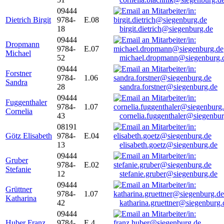
09444
Dietrich Birgit
9784-
E.08
18
birgit.dietrich@siegenburg.de
09444
Dropmann
9784-
E.07
Michael
52
michael.dropmann@siegenburg.
09444
Forstner
9784-
1.06
Sandra
28
sandra.forstner@siegenburg.de
09444
Fuggenthaler
9784-
1.07
Cornelia
43
cornelia.fuggenthaler@siegenbu
08191
Götz Elisabeth
9784-
E.04
13
elisabeth.goetz@siegenburg.de
09444
Gruber
9784-
E.02
Stefanie
12
stefanie.gruber@siegenburg.de
09444
Grüttner
9784-
1.07
Katharina
42
katharina.gruettner@siegenburg.
09444
Huber Franz
9784-
E 4