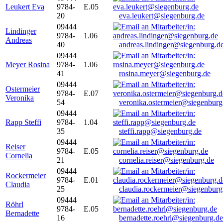
Leukert Eva
9784-
E.05
20
eva.leukert@siegenburg.de
09444
Lindinger
9784-
1.06
Andreas
40
andreas.lindinger@siegenburg.d
09444
Meyer Rosina
9784-
1.06
41
rosina.meyer@siegenburg.de
09444
Ostermeier
9784-
E.07
Veronika
54
veronika.ostermeier@siegenburg
09444
Rapp Steffi
9784-
1.04
35
steffi.rapp@siegenburg.de
09444
Reiser
9784-
E.05
Cornelia
21
cornelia.reiser@siegenburg.de
09444
Rockermeier
9784-
E.01
Claudia
25
claudia.rockermeier@siegenburg
09444
Röhrl
9784-
E.05
Bernadette
16
bernadette.roehrl@siegenburg.de