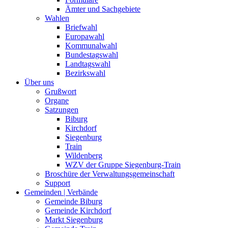
Ämter und Sachgebiete
Wahlen
Briefwahl
Europawahl
Kommunalwahl
Bundestagswahl
Landtagswahl
Bezirkswahl
Über uns
Grußwort
Organe
Satzungen
Biburg
Kirchdorf
Siegenburg
Train
Wildenberg
WZV der Gruppe Siegenburg-Train
Broschüre der Verwaltungsgemeinschaft
Support
Gemeinden | Verbände
Gemeinde Biburg
Gemeinde Kirchdorf
Markt Siegenburg