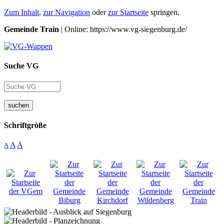
Zum Inhalt
,
zur Navigation
oder
zur Startseite
springen.
Gemeinde Train
| Online: https://www.vg-siegenburg.de/
Suche VG
suchen
Schriftgröße
A
A
A