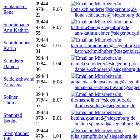
09444
Schlauderer
9784-
E.06
Ilona
22
ilona.schlauderer@siegenburg.d
09444
Schmidbauer
9784-
E.07
Ann-Kathrin
55
ann-kathrin.ebner@siegenburg.d
09444
Schmidhuber
9784-
1.05
Katrin
31
katrin.schmidhuber@siegenburg
09444
Schoderer
9784-
1.04
Daniela
36
daniela.schoderer@siegenburg.d
09444
Seidenschwand
9784-
E.08
Annalena
17
annalena.seidenschwand@siegen
09444
Sollner
9784-
E.07
Thomas
53
thomas.sollner@siegenburg.de
09444
Spannrad
9784-
E.01
Bettina
11
bettina.spannrad@siegenburg.de
09444
Stempfhuber
9784-
1.04
Julia