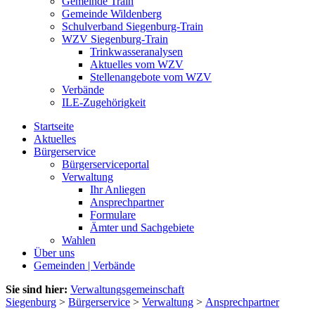
Gemeinde Train
Gemeinde Wildenberg
Schulverband Siegenburg-Train
WZV Siegenburg-Train
Trinkwasseranalysen
Aktuelles vom WZV
Stellenangebote vom WZV
Verbände
ILE-Zugehörigkeit
Startseite
Aktuelles
Bürgerservice
Bürgerserviceportal
Verwaltung
Ihr Anliegen
Ansprechpartner
Formulare
Ämter und Sachgebiete
Wahlen
Über uns
Gemeinden | Verbände
Sie sind hier:
Verwaltungsgemeinschaft
Siegenburg
>
Bürgerservice
>
Verwaltung
>
Ansprechpartner