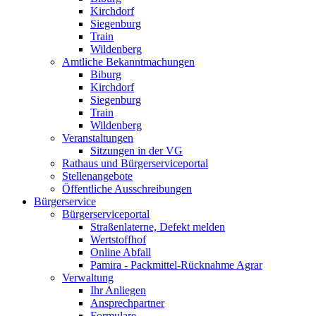
Kirchdorf
Siegenburg
Train
Wildenberg
Amtliche Bekanntmachungen
Biburg
Kirchdorf
Siegenburg
Train
Wildenberg
Veranstaltungen
Sitzungen in der VG
Rathaus und Bürgerserviceportal
Stellenangebote
Öffentliche Ausschreibungen
Bürgerservice
Bürgerserviceportal
Straßenlaterne, Defekt melden
Wertstoffhof
Online Abfall
Pamira - Packmittel-Rücknahme Agrar
Verwaltung
Ihr Anliegen
Ansprechpartner
Formulare