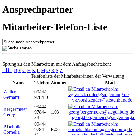
Ansprechpartner
Mitarbeiter-Telefon-Liste
Sprung zu den Mitarbeitern mit dem Anfangsbuchstaben:
B
D
F
G
H
K
L
M
O
R
S
Z
Telefonliste der Mitarbeiter/innen der Verwaltung
Name
Telefon
Zimmer
Mail
Zeitler
09444
Gerhard
9784-0
vg.vorsitzender@siegenburg.de
09444
Bergermeier
9784-
1.03
Georg
33
georg.bergermeier@siegenburg.
09444
Blachnik
9784-
E.06
Cornelia
51
cornelia.blachnik@siegenburg.d