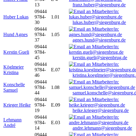
13
franz.huber@siegenburg.de
09444
Huber Lukas
9784-
1.01
30
lukas.huber@siegenburg.de
09444
Hund Agnes
9784-
1.05
37
agnes.hund@siegenburg.de
09444
Kerstin Gueli
9784-
45
kerstin.gueli@siegenbrug.de
09444
Köglmeier
9784-
E.07
Kristina
46
kristina.koeglmeier@siegenburg
09444
Konschelle
9784-
1.08
Samuel
44
samuel.konschelle@siegenburg.
09444
Krieger Heike
9784-
E.09
19
heike.krieger@siegenburg.de
09444
Lehmann
9784-
E.03
André
14
andre.lehmann@siegenburg.de
09444