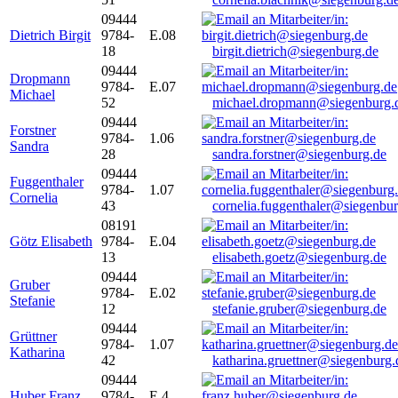
09444
Dietrich Birgit
9784-
E.08
18
birgit.dietrich@siegenburg.de
09444
Dropmann
9784-
E.07
Michael
52
michael.dropmann@siegenburg.
09444
Forstner
9784-
1.06
Sandra
28
sandra.forstner@siegenburg.de
09444
Fuggenthaler
9784-
1.07
Cornelia
43
cornelia.fuggenthaler@siegenbu
08191
Götz Elisabeth
9784-
E.04
13
elisabeth.goetz@siegenburg.de
09444
Gruber
9784-
E.02
Stefanie
12
stefanie.gruber@siegenburg.de
09444
Grüttner
9784-
1.07
Katharina
42
katharina.gruettner@siegenburg.
09444
Huber Franz
9784-
E 4