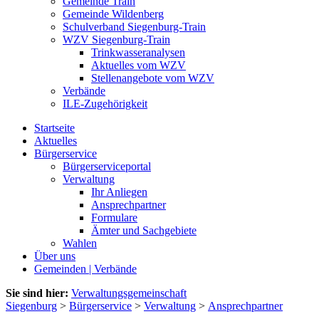
Gemeinde Train
Gemeinde Wildenberg
Schulverband Siegenburg-Train
WZV Siegenburg-Train
Trinkwasseranalysen
Aktuelles vom WZV
Stellenangebote vom WZV
Verbände
ILE-Zugehörigkeit
Startseite
Aktuelles
Bürgerservice
Bürgerserviceportal
Verwaltung
Ihr Anliegen
Ansprechpartner
Formulare
Ämter und Sachgebiete
Wahlen
Über uns
Gemeinden | Verbände
Sie sind hier:
Verwaltungsgemeinschaft
Siegenburg
>
Bürgerservice
>
Verwaltung
>
Ansprechpartner