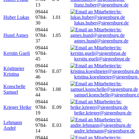
13
franz.huber@siegenburg.de
09444
Huber Lukas
9784-
1.01
30
lukas.huber@siegenburg.de
09444
Hund Agnes
9784-
1.05
37
agnes.hund@siegenburg.de
09444
Kerstin Gueli
9784-
45
kerstin.gueli@siegenbrug.de
09444
Köglmeier
9784-
E.07
Kristina
46
kristina.koeglmeier@siegenburg
09444
Konschelle
9784-
1.08
Samuel
44
samuel.konschelle@siegenburg.
09444
Krieger Heike
9784-
E.09
19
heike.krieger@siegenburg.de
09444
Lehmann
9784-
E.03
André
14
andre.lehmann@siegenburg.de
09444