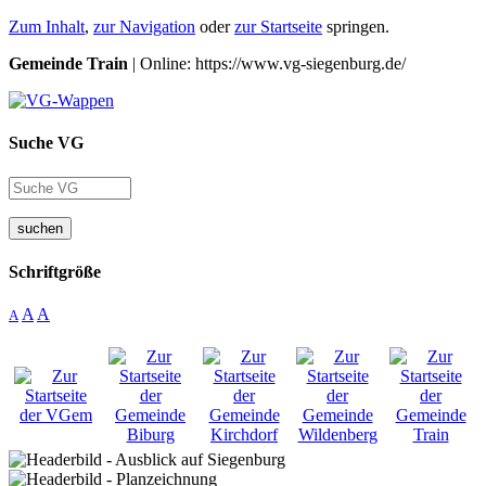
Zum Inhalt
,
zur Navigation
oder
zur Startseite
springen.
Gemeinde Train
| Online: https://www.vg-siegenburg.de/
Suche VG
suchen
Schriftgröße
A
A
A