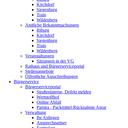
Kirchdorf
Siegenburg
Train
Wildenberg
Amtliche Bekanntmachungen
Biburg
Kirchdorf
Siegenburg
Train
Wildenberg
Veranstaltungen
Sitzungen in der VG
Rathaus und Bürgerserviceportal
Stellenangebote
Öffentliche Ausschreibungen
Bürgerservice
Bürgerserviceportal
Straßenlaterne, Defekt melden
Wertstoffhof
Online Abfall
Pamira - Packmittel-Rücknahme Agrar
Verwaltung
Ihr Anliegen
Ansprechpartner
Formulare