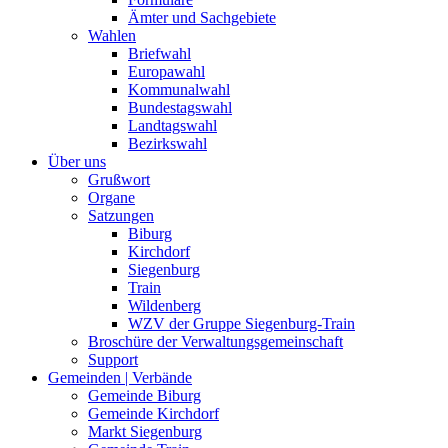
Ämter und Sachgebiete
Wahlen
Briefwahl
Europawahl
Kommunalwahl
Bundestagswahl
Landtagswahl
Bezirkswahl
Über uns
Grußwort
Organe
Satzungen
Biburg
Kirchdorf
Siegenburg
Train
Wildenberg
WZV der Gruppe Siegenburg-Train
Broschüre der Verwaltungsgemeinschaft
Support
Gemeinden | Verbände
Gemeinde Biburg
Gemeinde Kirchdorf
Markt Siegenburg