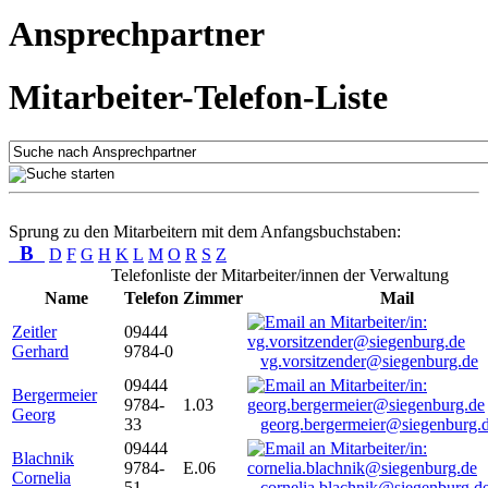
Ansprechpartner
Mitarbeiter-Telefon-Liste
Sprung zu den Mitarbeitern mit dem Anfangsbuchstaben:
B
D
F
G
H
K
L
M
O
R
S
Z
Telefonliste der Mitarbeiter/innen der Verwaltung
Name
Telefon
Zimmer
Mail
Zeitler
09444
Gerhard
9784-0
vg.vorsitzender@siegenburg.de
09444
Bergermeier
9784-
1.03
Georg
33
georg.bergermeier@siegenburg.
09444
Blachnik
9784-
E.06
Cornelia
51
cornelia.blachnik@siegenburg.d