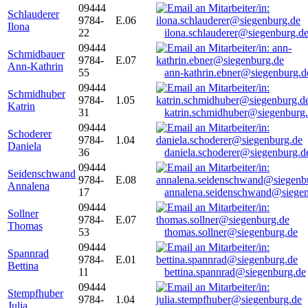
09444
Schlauderer
9784-
E.06
Ilona
22
ilona.schlauderer@siegenburg.d
09444
Schmidbauer
9784-
E.07
Ann-Kathrin
55
ann-kathrin.ebner@siegenburg.d
09444
Schmidhuber
9784-
1.05
Katrin
31
katrin.schmidhuber@siegenburg
09444
Schoderer
9784-
1.04
Daniela
36
daniela.schoderer@siegenburg.d
09444
Seidenschwand
9784-
E.08
Annalena
17
annalena.seidenschwand@siegen
09444
Sollner
9784-
E.07
Thomas
53
thomas.sollner@siegenburg.de
09444
Spannrad
9784-
E.01
Bettina
11
bettina.spannrad@siegenburg.de
09444
Stempfhuber
9784-
1.04
Julia