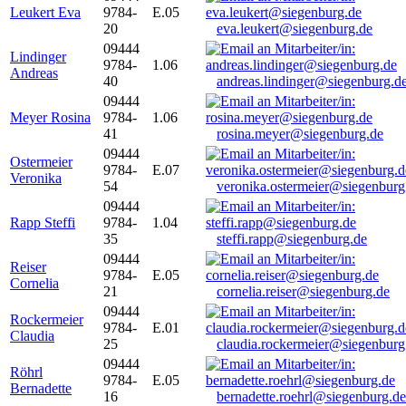
Leukert Eva
9784-
E.05
20
eva.leukert@siegenburg.de
09444
Lindinger
9784-
1.06
Andreas
40
andreas.lindinger@siegenburg.d
09444
Meyer Rosina
9784-
1.06
41
rosina.meyer@siegenburg.de
09444
Ostermeier
9784-
E.07
Veronika
54
veronika.ostermeier@siegenburg
09444
Rapp Steffi
9784-
1.04
35
steffi.rapp@siegenburg.de
09444
Reiser
9784-
E.05
Cornelia
21
cornelia.reiser@siegenburg.de
09444
Rockermeier
9784-
E.01
Claudia
25
claudia.rockermeier@siegenburg
09444
Röhrl
9784-
E.05
Bernadette
16
bernadette.roehrl@siegenburg.de