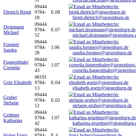
09444
Dietrich Birgit
9784-
E.08
18
birgit.dietrich@siegenburg.de
09444
Dropmann
9784-
E.07
Michael
52
michael.dropmann@siegenburg.
09444
Forstner
9784-
1.06
Sandra
28
sandra.forstner@siegenburg.de
09444
Fuggenthaler
9784-
1.07
Cornelia
43
cornelia.fuggenthaler@siegenbu
08191
Götz Elisabeth
9784-
E.04
13
elisabeth.goetz@siegenburg.de
09444
Gruber
9784-
E.02
Stefanie
12
stefanie.gruber@siegenburg.de
09444
Grüttner
9784-
1.07
Katharina
42
katharina.gruettner@siegenburg.
09444
Huber Franz
9784-
E 4