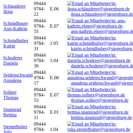
09444
Schlauderer
9784-
E.06
Ilona
22
ilona.schlauderer@siegenburg.d
09444
Schmidbauer
9784-
E.07
Ann-Kathrin
55
ann-kathrin.ebner@siegenburg.d
09444
Schmidhuber
9784-
1.05
Katrin
31
katrin.schmidhuber@siegenburg
09444
Schoderer
9784-
1.04
Daniela
36
daniela.schoderer@siegenburg.d
09444
Seidenschwand
9784-
E.08
Annalena
17
annalena.seidenschwand@siegen
09444
Sollner
9784-
E.07
Thomas
53
thomas.sollner@siegenburg.de
09444
Spannrad
9784-
E.01
Bettina
11
bettina.spannrad@siegenburg.de
09444
Stempfhuber
9784-
1.04
Julia