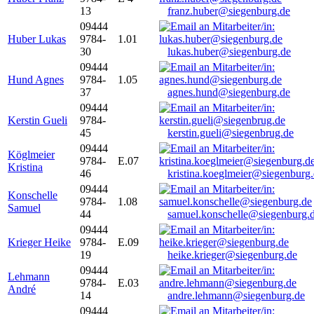
13
franz.huber@siegenburg.de
09444
Huber Lukas
9784-
1.01
30
lukas.huber@siegenburg.de
09444
Hund Agnes
9784-
1.05
37
agnes.hund@siegenburg.de
09444
Kerstin Gueli
9784-
45
kerstin.gueli@siegenbrug.de
09444
Köglmeier
9784-
E.07
Kristina
46
kristina.koeglmeier@siegenburg
09444
Konschelle
9784-
1.08
Samuel
44
samuel.konschelle@siegenburg.
09444
Krieger Heike
9784-
E.09
19
heike.krieger@siegenburg.de
09444
Lehmann
9784-
E.03
André
14
andre.lehmann@siegenburg.de
09444