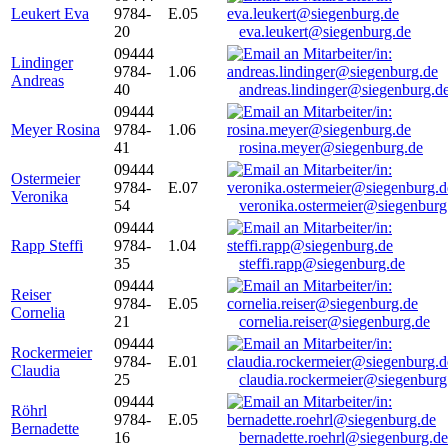
Leukert Eva
9784-
E.05
20
eva.leukert@siegenburg.de
09444
Lindinger
9784-
1.06
Andreas
40
andreas.lindinger@siegenburg.d
09444
Meyer Rosina
9784-
1.06
41
rosina.meyer@siegenburg.de
09444
Ostermeier
9784-
E.07
Veronika
54
veronika.ostermeier@siegenburg
09444
Rapp Steffi
9784-
1.04
35
steffi.rapp@siegenburg.de
09444
Reiser
9784-
E.05
Cornelia
21
cornelia.reiser@siegenburg.de
09444
Rockermeier
9784-
E.01
Claudia
25
claudia.rockermeier@siegenburg
09444
Röhrl
9784-
E.05
Bernadette
16
bernadette.roehrl@siegenburg.de