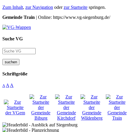
Zum Inhalt
,
zur Navigation
oder
zur Startseite
springen.
Gemeinde Train
| Online: https://www.vg-siegenburg.de/
Suche VG
suchen
Schriftgröße
A
A
A