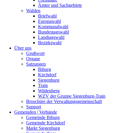
Ämter und Sachgebiete
Wahlen
Briefwahl
Europawahl
Kommunalwahl
Bundestagswahl
Landtagswahl
Bezirkswahl
Über uns
Grußwort
Organe
Satzungen
Biburg
Kirchdorf
Siegenburg
Train
Wildenberg
WZV der Gruppe Siegenburg-Train
Broschüre der Verwaltungsgemeinschaft
Support
Gemeinden | Verbände
Gemeinde Biburg
Gemeinde Kirchdorf
Markt Siegenburg