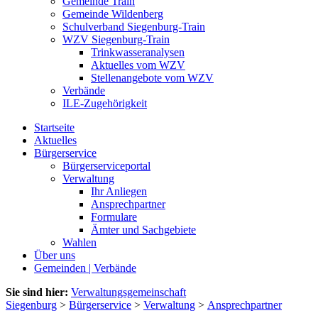
Gemeinde Train
Gemeinde Wildenberg
Schulverband Siegenburg-Train
WZV Siegenburg-Train
Trinkwasseranalysen
Aktuelles vom WZV
Stellenangebote vom WZV
Verbände
ILE-Zugehörigkeit
Startseite
Aktuelles
Bürgerservice
Bürgerserviceportal
Verwaltung
Ihr Anliegen
Ansprechpartner
Formulare
Ämter und Sachgebiete
Wahlen
Über uns
Gemeinden | Verbände
Sie sind hier:
Verwaltungsgemeinschaft
Siegenburg
>
Bürgerservice
>
Verwaltung
>
Ansprechpartner