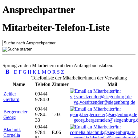
Ansprechpartner
Mitarbeiter-Telefon-Liste
Sprung zu den Mitarbeitern mit dem Anfangsbuchstaben:
B
D
F
G
H
K
L
M
O
R
S
Z
Telefonliste der Mitarbeiter/innen der Verwaltung
Name
Telefon
Zimmer
Mail
Zeitler
09444
Gerhard
9784-0
vg.vorsitzender@siegenburg.de
09444
Bergermeier
9784-
1.03
Georg
33
georg.bergermeier@siegenburg.
09444
Blachnik
9784-
E.06
Cornelia
51
cornelia.blachnik@siegenburg.d