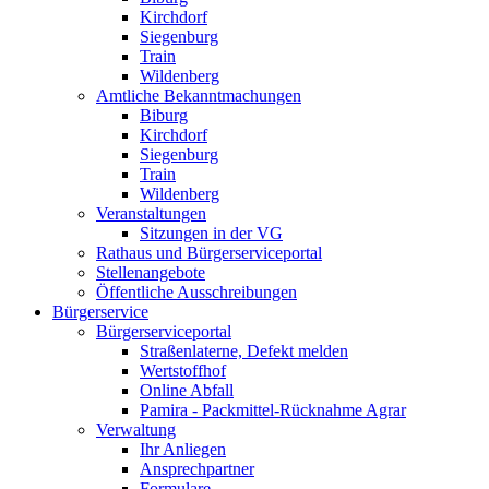
Kirchdorf
Siegenburg
Train
Wildenberg
Amtliche Bekanntmachungen
Biburg
Kirchdorf
Siegenburg
Train
Wildenberg
Veranstaltungen
Sitzungen in der VG
Rathaus und Bürgerserviceportal
Stellenangebote
Öffentliche Ausschreibungen
Bürgerservice
Bürgerserviceportal
Straßenlaterne, Defekt melden
Wertstoffhof
Online Abfall
Pamira - Packmittel-Rücknahme Agrar
Verwaltung
Ihr Anliegen
Ansprechpartner
Formulare