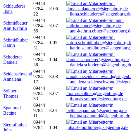
09444
Schlauderer
9784-
E.06
Ilona
22
ilona.schlauderer@siegenburg.d
09444
Schmidbauer
9784-
E.07
Ann-Kathrin
55
ann-kathrin.ebner@siegenburg.d
09444
Schmidhuber
9784-
1.05
Katrin
31
katrin.schmidhuber@siegenburg
09444
Schoderer
9784-
1.04
Daniela
36
daniela.schoderer@siegenburg.d
09444
Seidenschwand
9784-
E.08
Annalena
17
annalena.seidenschwand@siegen
09444
Sollner
9784-
E.07
Thomas
53
thomas.sollner@siegenburg.de
09444
Spannrad
9784-
E.01
Bettina
11
bettina.spannrad@siegenburg.de
09444
Stempfhuber
9784-
1.04
Julia