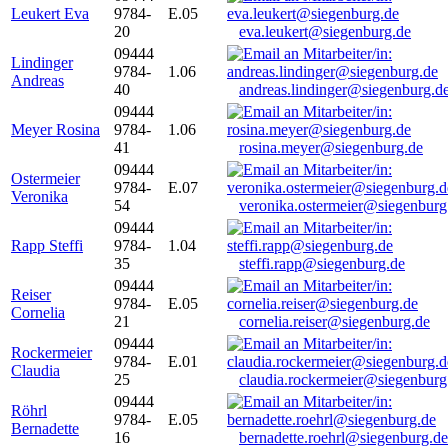
Leukert Eva
9784-
E.05
20
eva.leukert@siegenburg.de
09444
Lindinger
9784-
1.06
Andreas
40
andreas.lindinger@siegenburg.d
09444
Meyer Rosina
9784-
1.06
41
rosina.meyer@siegenburg.de
09444
Ostermeier
9784-
E.07
Veronika
54
veronika.ostermeier@siegenburg
09444
Rapp Steffi
9784-
1.04
35
steffi.rapp@siegenburg.de
09444
Reiser
9784-
E.05
Cornelia
21
cornelia.reiser@siegenburg.de
09444
Rockermeier
9784-
E.01
Claudia
25
claudia.rockermeier@siegenburg
09444
Röhrl
9784-
E.05
Bernadette
16
bernadette.roehrl@siegenburg.de