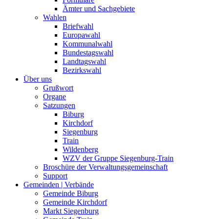
Ämter und Sachgebiete
Wahlen
Briefwahl
Europawahl
Kommunalwahl
Bundestagswahl
Landtagswahl
Bezirkswahl
Über uns
Grußwort
Organe
Satzungen
Biburg
Kirchdorf
Siegenburg
Train
Wildenberg
WZV der Gruppe Siegenburg-Train
Broschüre der Verwaltungsgemeinschaft
Support
Gemeinden | Verbände
Gemeinde Biburg
Gemeinde Kirchdorf
Markt Siegenburg