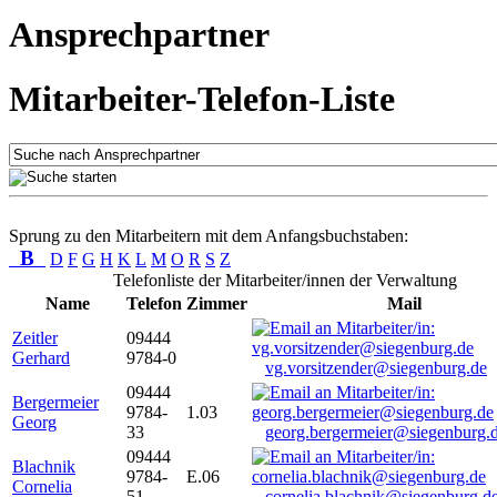
Ansprechpartner
Mitarbeiter-Telefon-Liste
Sprung zu den Mitarbeitern mit dem Anfangsbuchstaben:
B
D
F
G
H
K
L
M
O
R
S
Z
Telefonliste der Mitarbeiter/innen der Verwaltung
Name
Telefon
Zimmer
Mail
Zeitler
09444
Gerhard
9784-0
vg.vorsitzender@siegenburg.de
09444
Bergermeier
9784-
1.03
Georg
33
georg.bergermeier@siegenburg.
09444
Blachnik
9784-
E.06
Cornelia
51
cornelia.blachnik@siegenburg.d