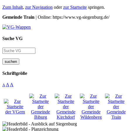
Zum Inhalt
,
zur Navigation
oder
zur Startseite
springen.
Gemeinde Train
| Online: https://www.vg-siegenburg.de/
Suche VG
suchen
Schriftgröße
A
A
A