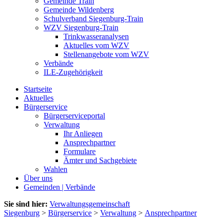
Gemeinde Train
Gemeinde Wildenberg
Schulverband Siegenburg-Train
WZV Siegenburg-Train
Trinkwasseranalysen
Aktuelles vom WZV
Stellenangebote vom WZV
Verbände
ILE-Zugehörigkeit
Startseite
Aktuelles
Bürgerservice
Bürgerserviceportal
Verwaltung
Ihr Anliegen
Ansprechpartner
Formulare
Ämter und Sachgebiete
Wahlen
Über uns
Gemeinden | Verbände
Sie sind hier:
Verwaltungsgemeinschaft
Siegenburg
>
Bürgerservice
>
Verwaltung
>
Ansprechpartner