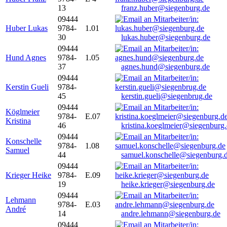
13
franz.huber@siegenburg.de
09444
Huber Lukas
9784-
1.01
30
lukas.huber@siegenburg.de
09444
Hund Agnes
9784-
1.05
37
agnes.hund@siegenburg.de
09444
Kerstin Gueli
9784-
45
kerstin.gueli@siegenbrug.de
09444
Köglmeier
9784-
E.07
Kristina
46
kristina.koeglmeier@siegenburg
09444
Konschelle
9784-
1.08
Samuel
44
samuel.konschelle@siegenburg.
09444
Krieger Heike
9784-
E.09
19
heike.krieger@siegenburg.de
09444
Lehmann
9784-
E.03
André
14
andre.lehmann@siegenburg.de
09444