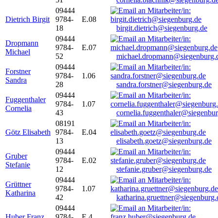
09444
Dietrich Birgit
9784-
E.08
18
birgit.dietrich@siegenburg.de
09444
Dropmann
9784-
E.07
Michael
52
michael.dropmann@siegenburg.
09444
Forstner
9784-
1.06
Sandra
28
sandra.forstner@siegenburg.de
09444
Fuggenthaler
9784-
1.07
Cornelia
43
cornelia.fuggenthaler@siegenbu
08191
Götz Elisabeth
9784-
E.04
13
elisabeth.goetz@siegenburg.de
09444
Gruber
9784-
E.02
Stefanie
12
stefanie.gruber@siegenburg.de
09444
Grüttner
9784-
1.07
Katharina
42
katharina.gruettner@siegenburg.
09444
Huber Franz
9784-
E 4