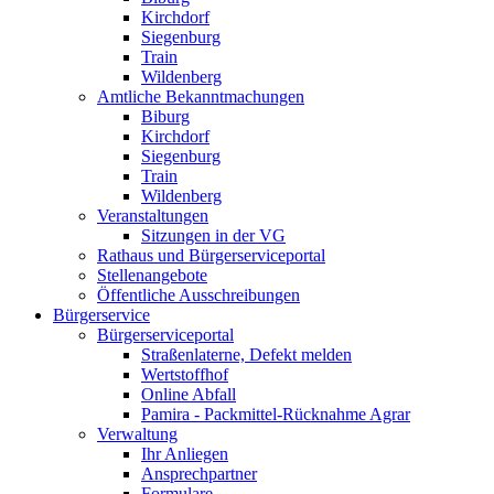
Kirchdorf
Siegenburg
Train
Wildenberg
Amtliche Bekanntmachungen
Biburg
Kirchdorf
Siegenburg
Train
Wildenberg
Veranstaltungen
Sitzungen in der VG
Rathaus und Bürgerserviceportal
Stellenangebote
Öffentliche Ausschreibungen
Bürgerservice
Bürgerserviceportal
Straßenlaterne, Defekt melden
Wertstoffhof
Online Abfall
Pamira - Packmittel-Rücknahme Agrar
Verwaltung
Ihr Anliegen
Ansprechpartner
Formulare