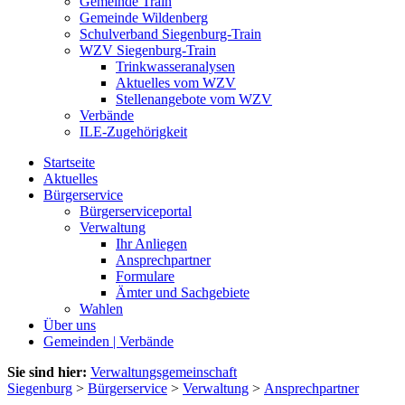
Gemeinde Train
Gemeinde Wildenberg
Schulverband Siegenburg-Train
WZV Siegenburg-Train
Trinkwasseranalysen
Aktuelles vom WZV
Stellenangebote vom WZV
Verbände
ILE-Zugehörigkeit
Startseite
Aktuelles
Bürgerservice
Bürgerserviceportal
Verwaltung
Ihr Anliegen
Ansprechpartner
Formulare
Ämter und Sachgebiete
Wahlen
Über uns
Gemeinden | Verbände
Sie sind hier:
Verwaltungsgemeinschaft
Siegenburg
>
Bürgerservice
>
Verwaltung
>
Ansprechpartner