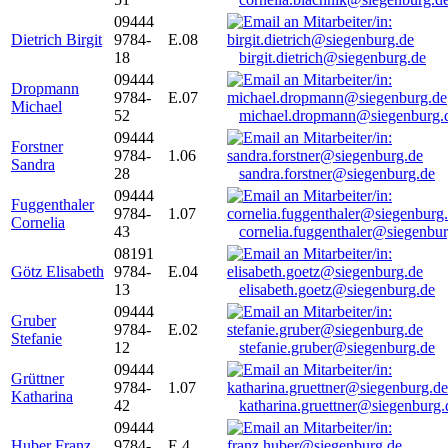
09444
Dietrich Birgit
9784-
E.08
18
birgit.dietrich@siegenburg.de
09444
Dropmann
9784-
E.07
Michael
52
michael.dropmann@siegenburg.
09444
Forstner
9784-
1.06
Sandra
28
sandra.forstner@siegenburg.de
09444
Fuggenthaler
9784-
1.07
Cornelia
43
cornelia.fuggenthaler@siegenbu
08191
Götz Elisabeth
9784-
E.04
13
elisabeth.goetz@siegenburg.de
09444
Gruber
9784-
E.02
Stefanie
12
stefanie.gruber@siegenburg.de
09444
Grüttner
9784-
1.07
Katharina
42
katharina.gruettner@siegenburg.
09444
Huber Franz
9784-
E 4