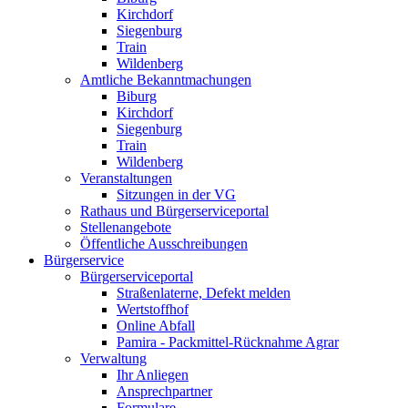
Kirchdorf
Siegenburg
Train
Wildenberg
Amtliche Bekanntmachungen
Biburg
Kirchdorf
Siegenburg
Train
Wildenberg
Veranstaltungen
Sitzungen in der VG
Rathaus und Bürgerserviceportal
Stellenangebote
Öffentliche Ausschreibungen
Bürgerservice
Bürgerserviceportal
Straßenlaterne, Defekt melden
Wertstoffhof
Online Abfall
Pamira - Packmittel-Rücknahme Agrar
Verwaltung
Ihr Anliegen
Ansprechpartner
Formulare