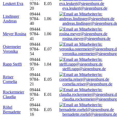
Leukert Eva
9784-
E.05
20
eva.leukert@siegenburg.de
09444
Lindinger
9784-
1.06
Andreas
40
andreas.lindinger@siegenburg.d
09444
Meyer Rosina
9784-
1.06
41
rosina.meyer@siegenburg.de
09444
Ostermeier
9784-
E.07
Veronika
54
veronika.ostermeier@siegenburg
09444
Rapp Steffi
9784-
1.04
35
steffi.rapp@siegenburg.de
09444
Reiser
9784-
E.05
Cornelia
21
cornelia.reiser@siegenburg.de
09444
Rockermeier
9784-
E.01
Claudia
25
claudia.rockermeier@siegenburg
09444
Röhrl
9784-
E.05
Bernadette
16
bernadette.roehrl@siegenburg.de