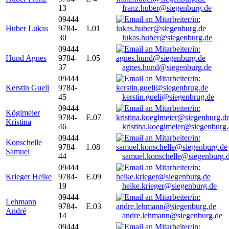
13
franz.huber@siegenburg.de
09444
Huber Lukas
9784-
1.01
30
lukas.huber@siegenburg.de
09444
Hund Agnes
9784-
1.05
37
agnes.hund@siegenburg.de
09444
Kerstin Gueli
9784-
45
kerstin.gueli@siegenbrug.de
09444
Köglmeier
9784-
E.07
Kristina
46
kristina.koeglmeier@siegenburg
09444
Konschelle
9784-
1.08
Samuel
44
samuel.konschelle@siegenburg.
09444
Krieger Heike
9784-
E.09
19
heike.krieger@siegenburg.de
09444
Lehmann
9784-
E.03
André
14
andre.lehmann@siegenburg.de
09444