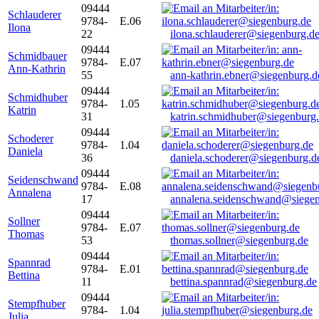
09444
Schlauderer
9784-
E.06
Ilona
22
ilona.schlauderer@siegenburg.d
09444
Schmidbauer
9784-
E.07
Ann-Kathrin
55
ann-kathrin.ebner@siegenburg.d
09444
Schmidhuber
9784-
1.05
Katrin
31
katrin.schmidhuber@siegenburg
09444
Schoderer
9784-
1.04
Daniela
36
daniela.schoderer@siegenburg.d
09444
Seidenschwand
9784-
E.08
Annalena
17
annalena.seidenschwand@siegen
09444
Sollner
9784-
E.07
Thomas
53
thomas.sollner@siegenburg.de
09444
Spannrad
9784-
E.01
Bettina
11
bettina.spannrad@siegenburg.de
09444
Stempfhuber
9784-
1.04
Julia