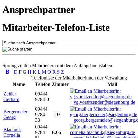
Ansprechpartner
Mitarbeiter-Telefon-Liste
Sprung zu den Mitarbeitern mit dem Anfangsbuchstaben:
B
D
F
G
H
K
L
M
O
R
S
Z
Telefonliste der Mitarbeiter/innen der Verwaltung
Name
Telefon
Zimmer
Mail
Zeitler
09444
Gerhard
9784-0
vg.vorsitzender@siegenburg.de
09444
Bergermeier
9784-
1.03
Georg
33
georg.bergermeier@siegenburg.
09444
Blachnik
9784-
E.06
Cornelia
51
cornelia.blachnik@siegenburg.d