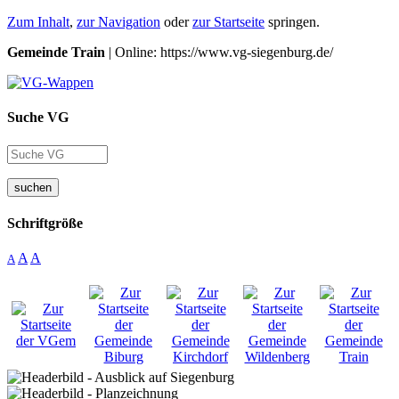
Zum Inhalt
,
zur Navigation
oder
zur Startseite
springen.
Gemeinde Train
| Online: https://www.vg-siegenburg.de/
Suche VG
suchen
Schriftgröße
A
A
A