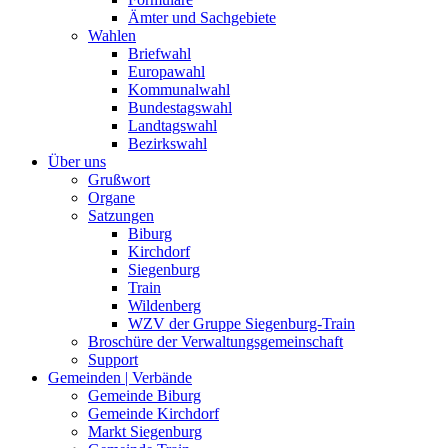
Ämter und Sachgebiete
Wahlen
Briefwahl
Europawahl
Kommunalwahl
Bundestagswahl
Landtagswahl
Bezirkswahl
Über uns
Grußwort
Organe
Satzungen
Biburg
Kirchdorf
Siegenburg
Train
Wildenberg
WZV der Gruppe Siegenburg-Train
Broschüre der Verwaltungsgemeinschaft
Support
Gemeinden | Verbände
Gemeinde Biburg
Gemeinde Kirchdorf
Markt Siegenburg