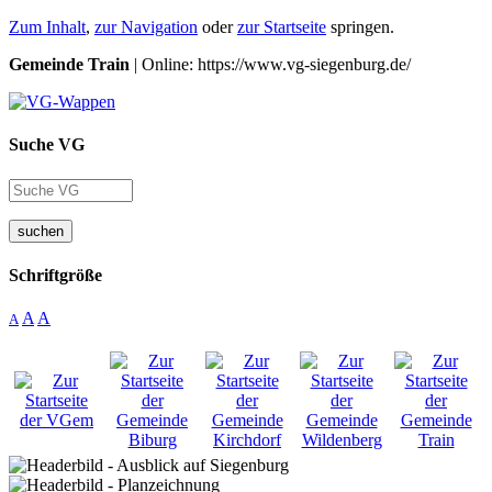
Zum Inhalt
,
zur Navigation
oder
zur Startseite
springen.
Gemeinde Train
| Online: https://www.vg-siegenburg.de/
Suche VG
suchen
Schriftgröße
A
A
A