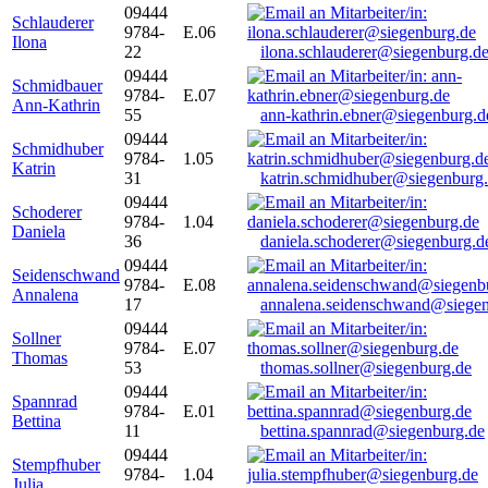
09444
Schlauderer
9784-
E.06
Ilona
22
ilona.schlauderer@siegenburg.d
09444
Schmidbauer
9784-
E.07
Ann-Kathrin
55
ann-kathrin.ebner@siegenburg.d
09444
Schmidhuber
9784-
1.05
Katrin
31
katrin.schmidhuber@siegenburg
09444
Schoderer
9784-
1.04
Daniela
36
daniela.schoderer@siegenburg.d
09444
Seidenschwand
9784-
E.08
Annalena
17
annalena.seidenschwand@siegen
09444
Sollner
9784-
E.07
Thomas
53
thomas.sollner@siegenburg.de
09444
Spannrad
9784-
E.01
Bettina
11
bettina.spannrad@siegenburg.de
09444
Stempfhuber
9784-
1.04
Julia