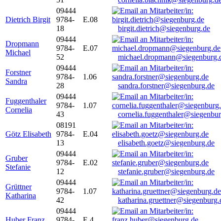
09444
Dietrich Birgit
9784-
E.08
18
birgit.dietrich@siegenburg.de
09444
Dropmann
9784-
E.07
Michael
52
michael.dropmann@siegenburg.
09444
Forstner
9784-
1.06
Sandra
28
sandra.forstner@siegenburg.de
09444
Fuggenthaler
9784-
1.07
Cornelia
43
cornelia.fuggenthaler@siegenbu
08191
Götz Elisabeth
9784-
E.04
13
elisabeth.goetz@siegenburg.de
09444
Gruber
9784-
E.02
Stefanie
12
stefanie.gruber@siegenburg.de
09444
Grüttner
9784-
1.07
Katharina
42
katharina.gruettner@siegenburg.
09444
Huber Franz
9784-
E 4