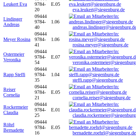
Leukert Eva
9784-
E.05
20
eva.leukert@siegenburg.de
09444
Lindinger
9784-
1.06
Andreas
40
andreas.lindinger@siegenburg.d
09444
Meyer Rosina
9784-
1.06
41
rosina.meyer@siegenburg.de
09444
Ostermeier
9784-
E.07
Veronika
54
veronika.ostermeier@siegenburg
09444
Rapp Steffi
9784-
1.04
35
steffi.rapp@siegenburg.de
09444
Reiser
9784-
E.05
Cornelia
21
cornelia.reiser@siegenburg.de
09444
Rockermeier
9784-
E.01
Claudia
25
claudia.rockermeier@siegenburg
09444
Röhrl
9784-
E.05
Bernadette
16
bernadette.roehrl@siegenburg.de