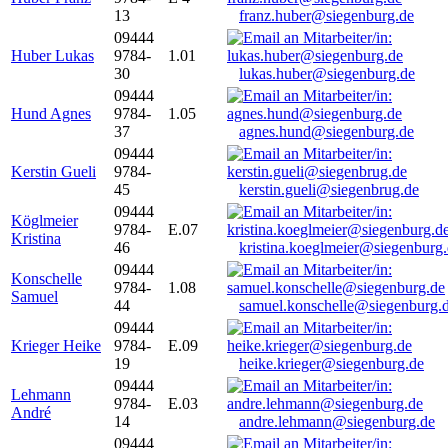
13
franz.huber@siegenburg.de
09444
Huber Lukas
9784-
1.01
30
lukas.huber@siegenburg.de
09444
Hund Agnes
9784-
1.05
37
agnes.hund@siegenburg.de
09444
Kerstin Gueli
9784-
45
kerstin.gueli@siegenbrug.de
09444
Köglmeier
9784-
E.07
Kristina
46
kristina.koeglmeier@siegenburg
09444
Konschelle
9784-
1.08
Samuel
44
samuel.konschelle@siegenburg.
09444
Krieger Heike
9784-
E.09
19
heike.krieger@siegenburg.de
09444
Lehmann
9784-
E.03
André
14
andre.lehmann@siegenburg.de
09444