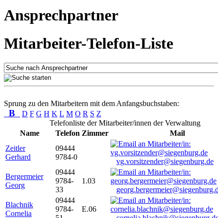
Ansprechpartner
Mitarbeiter-Telefon-Liste
Sprung zu den Mitarbeitern mit dem Anfangsbuchstaben:
B
D
F
G
H
K
L
M
O
R
S
Z
Telefonliste der Mitarbeiter/innen der Verwaltung
Name
Telefon
Zimmer
Mail
Zeitler
09444
Gerhard
9784-0
vg.vorsitzender@siegenburg.de
09444
Bergermeier
9784-
1.03
Georg
33
georg.bergermeier@siegenburg.
09444
Blachnik
9784-
E.06
Cornelia
51
cornelia.blachnik@siegenburg.d