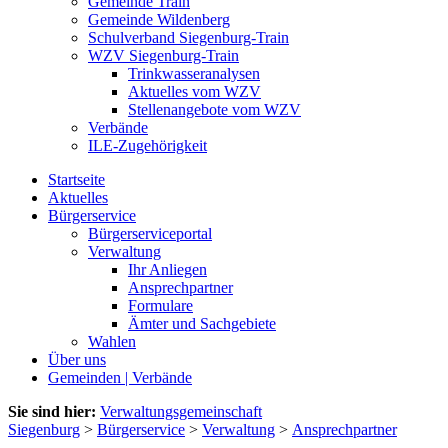
Gemeinde Train
Gemeinde Wildenberg
Schulverband Siegenburg-Train
WZV Siegenburg-Train
Trinkwasseranalysen
Aktuelles vom WZV
Stellenangebote vom WZV
Verbände
ILE-Zugehörigkeit
Startseite
Aktuelles
Bürgerservice
Bürgerserviceportal
Verwaltung
Ihr Anliegen
Ansprechpartner
Formulare
Ämter und Sachgebiete
Wahlen
Über uns
Gemeinden | Verbände
Sie sind hier:
Verwaltungsgemeinschaft
Siegenburg
>
Bürgerservice
>
Verwaltung
>
Ansprechpartner