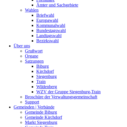
Ämter und Sachgebiete
Wahlen
Briefwahl
Europawahl
Kommunalwahl
Bundestagswahl
Landtagswahl
Bezirkswahl
Über uns
Grußwort
Organe
Satzungen
Biburg
Kirchdorf
Siegenburg
Train
Wildenberg
WZV der Gruppe Siegenburg-Train
Broschüre der Verwaltungsgemeinschaft
Support
Gemeinden | Verbände
Gemeinde Biburg
Gemeinde Kirchdorf
Markt Siegenburg