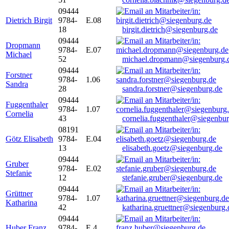
09444
Dietrich Birgit
9784-
E.08
18
birgit.dietrich@siegenburg.de
09444
Dropmann
9784-
E.07
Michael
52
michael.dropmann@siegenburg.
09444
Forstner
9784-
1.06
Sandra
28
sandra.forstner@siegenburg.de
09444
Fuggenthaler
9784-
1.07
Cornelia
43
cornelia.fuggenthaler@siegenbu
08191
Götz Elisabeth
9784-
E.04
13
elisabeth.goetz@siegenburg.de
09444
Gruber
9784-
E.02
Stefanie
12
stefanie.gruber@siegenburg.de
09444
Grüttner
9784-
1.07
Katharina
42
katharina.gruettner@siegenburg.
09444
Huber Franz
9784-
E 4