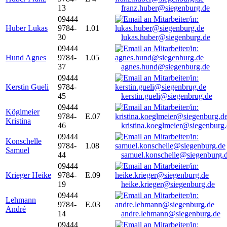
13
franz.huber@siegenburg.de
09444
Huber Lukas
9784-
1.01
30
lukas.huber@siegenburg.de
09444
Hund Agnes
9784-
1.05
37
agnes.hund@siegenburg.de
09444
Kerstin Gueli
9784-
45
kerstin.gueli@siegenbrug.de
09444
Köglmeier
9784-
E.07
Kristina
46
kristina.koeglmeier@siegenburg
09444
Konschelle
9784-
1.08
Samuel
44
samuel.konschelle@siegenburg.
09444
Krieger Heike
9784-
E.09
19
heike.krieger@siegenburg.de
09444
Lehmann
9784-
E.03
André
14
andre.lehmann@siegenburg.de
09444