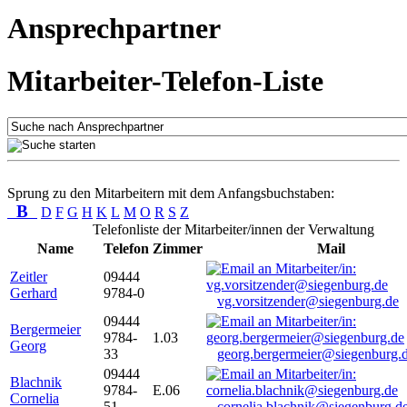
Ansprechpartner
Mitarbeiter-Telefon-Liste
Sprung zu den Mitarbeitern mit dem Anfangsbuchstaben:
B
D
F
G
H
K
L
M
O
R
S
Z
Telefonliste der Mitarbeiter/innen der Verwaltung
Name
Telefon
Zimmer
Mail
Zeitler
09444
Gerhard
9784-0
vg.vorsitzender@siegenburg.de
09444
Bergermeier
9784-
1.03
Georg
33
georg.bergermeier@siegenburg.
09444
Blachnik
9784-
E.06
Cornelia
51
cornelia.blachnik@siegenburg.d