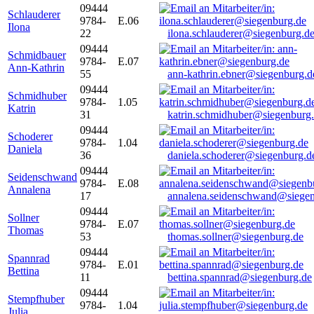
09444
Schlauderer
9784-
E.06
Ilona
22
ilona.schlauderer@siegenburg.d
09444
Schmidbauer
9784-
E.07
Ann-Kathrin
55
ann-kathrin.ebner@siegenburg.d
09444
Schmidhuber
9784-
1.05
Katrin
31
katrin.schmidhuber@siegenburg
09444
Schoderer
9784-
1.04
Daniela
36
daniela.schoderer@siegenburg.d
09444
Seidenschwand
9784-
E.08
Annalena
17
annalena.seidenschwand@siegen
09444
Sollner
9784-
E.07
Thomas
53
thomas.sollner@siegenburg.de
09444
Spannrad
9784-
E.01
Bettina
11
bettina.spannrad@siegenburg.de
09444
Stempfhuber
9784-
1.04
Julia