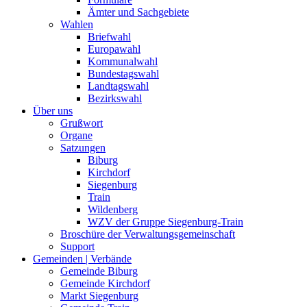
Ämter und Sachgebiete
Wahlen
Briefwahl
Europawahl
Kommunalwahl
Bundestagswahl
Landtagswahl
Bezirkswahl
Über uns
Grußwort
Organe
Satzungen
Biburg
Kirchdorf
Siegenburg
Train
Wildenberg
WZV der Gruppe Siegenburg-Train
Broschüre der Verwaltungsgemeinschaft
Support
Gemeinden | Verbände
Gemeinde Biburg
Gemeinde Kirchdorf
Markt Siegenburg