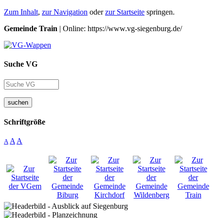
Zum Inhalt
,
zur Navigation
oder
zur Startseite
springen.
Gemeinde Train
| Online: https://www.vg-siegenburg.de/
Suche VG
suchen
Schriftgröße
A
A
A