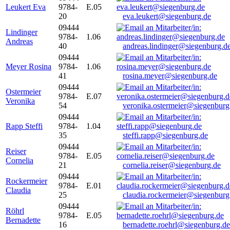
Leukert Eva
9784-
E.05
20
eva.leukert@siegenburg.de
09444
Lindinger
9784-
1.06
Andreas
40
andreas.lindinger@siegenburg.d
09444
Meyer Rosina
9784-
1.06
41
rosina.meyer@siegenburg.de
09444
Ostermeier
9784-
E.07
Veronika
54
veronika.ostermeier@siegenburg
09444
Rapp Steffi
9784-
1.04
35
steffi.rapp@siegenburg.de
09444
Reiser
9784-
E.05
Cornelia
21
cornelia.reiser@siegenburg.de
09444
Rockermeier
9784-
E.01
Claudia
25
claudia.rockermeier@siegenburg
09444
Röhrl
9784-
E.05
Bernadette
16
bernadette.roehrl@siegenburg.de