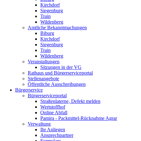
Kirchdorf
Siegenburg
Train
Wildenberg
Amtliche Bekanntmachungen
Biburg
Kirchdorf
Siegenburg
Train
Wildenberg
Veranstaltungen
Sitzungen in der VG
Rathaus und Bürgerserviceportal
Stellenangebote
Öffentliche Ausschreibungen
Bürgerservice
Bürgerserviceportal
Straßenlaterne, Defekt melden
Wertstoffhof
Online Abfall
Pamira - Packmittel-Rücknahme Agrar
Verwaltung
Ihr Anliegen
Ansprechpartner
Formulare