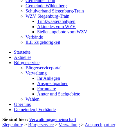
Gemeinde Train
Gemeinde Wildenberg
Schulverband Siegenburg-Train
WZV Siegenburg-Train
Trinkwasseranalysen
Aktuelles vom WZV
Stellenangebote vom WZV
Verbände
ILE-Zugehörigkeit
Startseite
Aktuelles
Bürgerservice
Bürgerserviceportal
Verwaltung
Ihr Anliegen
Ansprechpartner
Formulare
Ämter und Sachgebiete
Wahlen
Über uns
Gemeinden | Verbände
Sie sind hier:
Verwaltungsgemeinschaft
Siegenburg
>
Bürgerservice
>
Verwaltung
>
Ansprechpartner