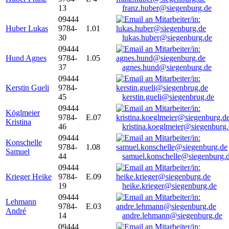
13
franz.huber@siegenburg.de
09444
Huber Lukas
9784-
1.01
30
lukas.huber@siegenburg.de
09444
Hund Agnes
9784-
1.05
37
agnes.hund@siegenburg.de
09444
Kerstin Gueli
9784-
45
kerstin.gueli@siegenbrug.de
09444
Köglmeier
9784-
E.07
Kristina
46
kristina.koeglmeier@siegenburg
09444
Konschelle
9784-
1.08
Samuel
44
samuel.konschelle@siegenburg.
09444
Krieger Heike
9784-
E.09
19
heike.krieger@siegenburg.de
09444
Lehmann
9784-
E.03
André
14
andre.lehmann@siegenburg.de
09444