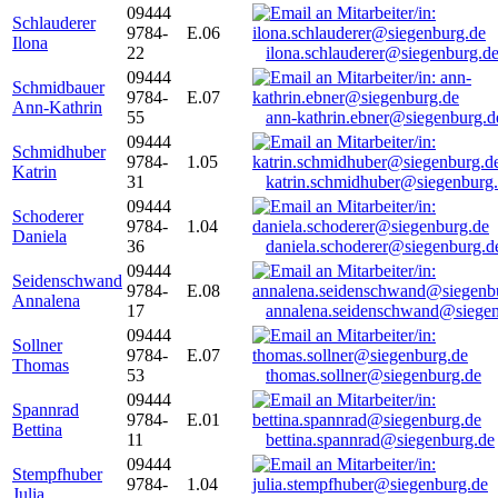
09444
Schlauderer
9784-
E.06
Ilona
22
ilona.schlauderer@siegenburg.d
09444
Schmidbauer
9784-
E.07
Ann-Kathrin
55
ann-kathrin.ebner@siegenburg.d
09444
Schmidhuber
9784-
1.05
Katrin
31
katrin.schmidhuber@siegenburg
09444
Schoderer
9784-
1.04
Daniela
36
daniela.schoderer@siegenburg.d
09444
Seidenschwand
9784-
E.08
Annalena
17
annalena.seidenschwand@siegen
09444
Sollner
9784-
E.07
Thomas
53
thomas.sollner@siegenburg.de
09444
Spannrad
9784-
E.01
Bettina
11
bettina.spannrad@siegenburg.de
09444
Stempfhuber
9784-
1.04
Julia