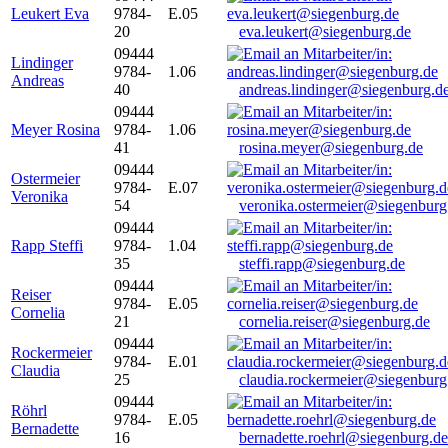
Leukert Eva
9784-
E.05
20
eva.leukert@siegenburg.de
09444
Lindinger
9784-
1.06
Andreas
40
andreas.lindinger@siegenburg.d
09444
Meyer Rosina
9784-
1.06
41
rosina.meyer@siegenburg.de
09444
Ostermeier
9784-
E.07
Veronika
54
veronika.ostermeier@siegenburg
09444
Rapp Steffi
9784-
1.04
35
steffi.rapp@siegenburg.de
09444
Reiser
9784-
E.05
Cornelia
21
cornelia.reiser@siegenburg.de
09444
Rockermeier
9784-
E.01
Claudia
25
claudia.rockermeier@siegenburg
09444
Röhrl
9784-
E.05
Bernadette
16
bernadette.roehrl@siegenburg.de