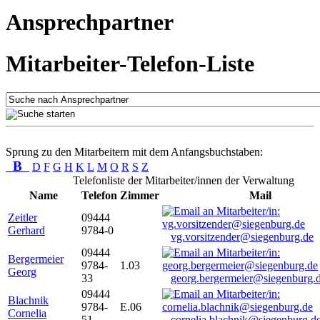
Ansprechpartner
Mitarbeiter-Telefon-Liste
Sprung zu den Mitarbeitern mit dem Anfangsbuchstaben:
B
D
F
G
H
K
L
M
O
R
S
Z
Telefonliste der Mitarbeiter/innen der Verwaltung
Name
Telefon
Zimmer
Mail
Zeitler
09444
Gerhard
9784-0
vg.vorsitzender@siegenburg.de
09444
Bergermeier
9784-
1.03
Georg
33
georg.bergermeier@siegenburg.
09444
Blachnik
9784-
E.06
Cornelia
51
cornelia.blachnik@siegenburg.d