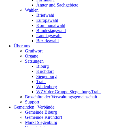
Ämter und Sachgebiete
Wahlen
Briefwahl
Europawahl
Kommunalwahl
Bundestagswahl
Landtagswahl
Bezirkswahl
Über uns
Grußwort
Organe
Satzungen
Biburg
Kirchdorf
Siegenburg
Train
Wildenberg
WZV der Gruppe Siegenburg-Train
Broschüre der Verwaltungsgemeinschaft
Support
Gemeinden | Verbände
Gemeinde Biburg
Gemeinde Kirchdorf
Markt Siegenburg