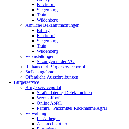
Kirchdorf
Siegenburg
Train
Wildenberg
Amtliche Bekanntmachungen
Biburg
Kirchdorf
Siegenburg
Train
Wildenberg
Veranstaltungen
Sitzungen in der VG
Rathaus und Bürgerserviceportal
Stellenangebote
Öffentliche Ausschreibungen
Bürgerservice
Bürgerserviceportal
Straßenlaterne, Defekt melden
Wertstoffhof
Online Abfall
Pamira - Packmittel-Rücknahme Agrar
Verwaltung
Ihr Anliegen
Ansprechpartner
Formulare