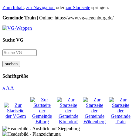
Zum Inhalt
,
zur Navigation
oder
zur Startseite
springen.
Gemeinde Train
| Online: https://www.vg-siegenburg.de/
Suche VG
suchen
Schriftgröße
A
A
A