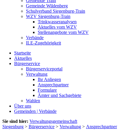
Gemeinde Train
Gemeinde Wildenberg
Schulverband Siegenburg-Train
WZV Siegenburg-Train
Trinkwasseranalysen
Aktuelles vom WZV
Stellenangebote vom WZV
Verbände
ILE-Zugehörigkeit
Startseite
Aktuelles
Bürgerservice
Bürgerserviceportal
Verwaltung
Ihr Anliegen
Ansprechpartner
Formulare
Ämter und Sachgebiete
Wahlen
Über uns
Gemeinden | Verbände
Sie sind hier:
Verwaltungsgemeinschaft
Siegenburg
>
Bürgerservice
>
Verwaltung
>
Ansprechpartner