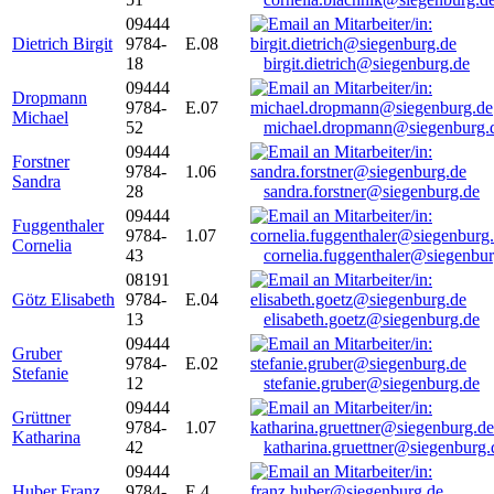
09444
Dietrich Birgit
9784-
E.08
18
birgit.dietrich@siegenburg.de
09444
Dropmann
9784-
E.07
Michael
52
michael.dropmann@siegenburg.
09444
Forstner
9784-
1.06
Sandra
28
sandra.forstner@siegenburg.de
09444
Fuggenthaler
9784-
1.07
Cornelia
43
cornelia.fuggenthaler@siegenbu
08191
Götz Elisabeth
9784-
E.04
13
elisabeth.goetz@siegenburg.de
09444
Gruber
9784-
E.02
Stefanie
12
stefanie.gruber@siegenburg.de
09444
Grüttner
9784-
1.07
Katharina
42
katharina.gruettner@siegenburg.
09444
Huber Franz
9784-
E 4