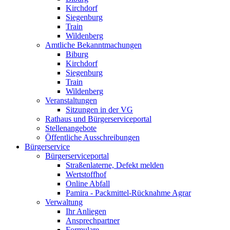
Kirchdorf
Siegenburg
Train
Wildenberg
Amtliche Bekanntmachungen
Biburg
Kirchdorf
Siegenburg
Train
Wildenberg
Veranstaltungen
Sitzungen in der VG
Rathaus und Bürgerserviceportal
Stellenangebote
Öffentliche Ausschreibungen
Bürgerservice
Bürgerserviceportal
Straßenlaterne, Defekt melden
Wertstoffhof
Online Abfall
Pamira - Packmittel-Rücknahme Agrar
Verwaltung
Ihr Anliegen
Ansprechpartner
Formulare