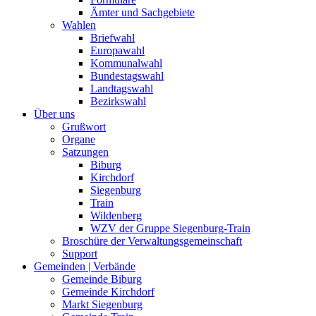
Ämter und Sachgebiete
Wahlen
Briefwahl
Europawahl
Kommunalwahl
Bundestagswahl
Landtagswahl
Bezirkswahl
Über uns
Grußwort
Organe
Satzungen
Biburg
Kirchdorf
Siegenburg
Train
Wildenberg
WZV der Gruppe Siegenburg-Train
Broschüre der Verwaltungsgemeinschaft
Support
Gemeinden | Verbände
Gemeinde Biburg
Gemeinde Kirchdorf
Markt Siegenburg