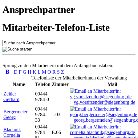
Ansprechpartner
Mitarbeiter-Telefon-Liste
Sprung zu den Mitarbeitern mit dem Anfangsbuchstaben:
B
D
F
G
H
K
L
M
O
R
S
Z
Telefonliste der Mitarbeiter/innen der Verwaltung
Name
Telefon
Zimmer
Mail
Zeitler
09444
Gerhard
9784-0
vg.vorsitzender@siegenburg.de
09444
Bergermeier
9784-
1.03
Georg
33
georg.bergermeier@siegenburg.
09444
Blachnik
9784-
E.06
Cornelia
51
cornelia.blachnik@siegenburg.d