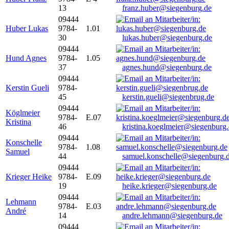
13
franz.huber@siegenburg.de
09444
Huber Lukas
9784-
1.01
30
lukas.huber@siegenburg.de
09444
Hund Agnes
9784-
1.05
37
agnes.hund@siegenburg.de
09444
Kerstin Gueli
9784-
45
kerstin.gueli@siegenbrug.de
09444
Köglmeier
9784-
E.07
Kristina
46
kristina.koeglmeier@siegenburg
09444
Konschelle
9784-
1.08
Samuel
44
samuel.konschelle@siegenburg.
09444
Krieger Heike
9784-
E.09
19
heike.krieger@siegenburg.de
09444
Lehmann
9784-
E.03
André
14
andre.lehmann@siegenburg.de
09444