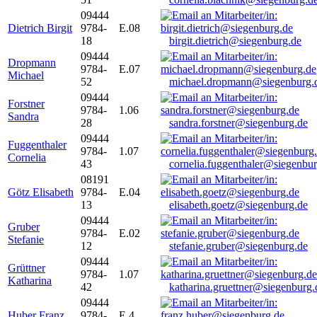
09444
Dietrich Birgit
9784-
E.08
18
birgit.dietrich@siegenburg.de
09444
Dropmann
9784-
E.07
Michael
52
michael.dropmann@siegenburg.
09444
Forstner
9784-
1.06
Sandra
28
sandra.forstner@siegenburg.de
09444
Fuggenthaler
9784-
1.07
Cornelia
43
cornelia.fuggenthaler@siegenbu
08191
Götz Elisabeth
9784-
E.04
13
elisabeth.goetz@siegenburg.de
09444
Gruber
9784-
E.02
Stefanie
12
stefanie.gruber@siegenburg.de
09444
Grüttner
9784-
1.07
Katharina
42
katharina.gruettner@siegenburg.
09444
Huber Franz
9784-
E 4