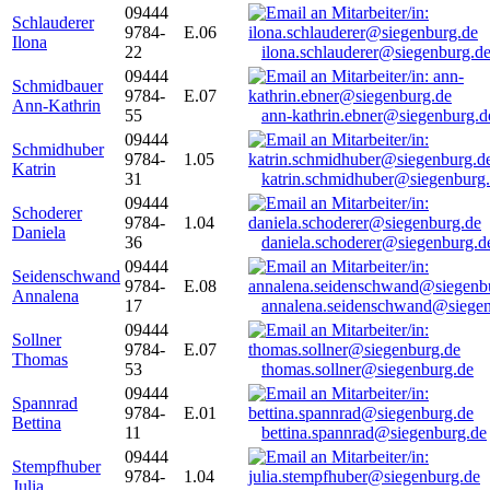
09444
Schlauderer
9784-
E.06
Ilona
22
ilona.schlauderer@siegenburg.d
09444
Schmidbauer
9784-
E.07
Ann-Kathrin
55
ann-kathrin.ebner@siegenburg.d
09444
Schmidhuber
9784-
1.05
Katrin
31
katrin.schmidhuber@siegenburg
09444
Schoderer
9784-
1.04
Daniela
36
daniela.schoderer@siegenburg.d
09444
Seidenschwand
9784-
E.08
Annalena
17
annalena.seidenschwand@siegen
09444
Sollner
9784-
E.07
Thomas
53
thomas.sollner@siegenburg.de
09444
Spannrad
9784-
E.01
Bettina
11
bettina.spannrad@siegenburg.de
09444
Stempfhuber
9784-
1.04
Julia