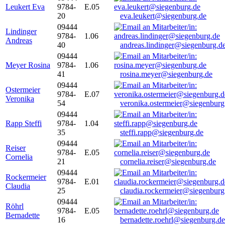
Leukert Eva
9784-
E.05
20
eva.leukert@siegenburg.de
09444
Lindinger
9784-
1.06
Andreas
40
andreas.lindinger@siegenburg.d
09444
Meyer Rosina
9784-
1.06
41
rosina.meyer@siegenburg.de
09444
Ostermeier
9784-
E.07
Veronika
54
veronika.ostermeier@siegenburg
09444
Rapp Steffi
9784-
1.04
35
steffi.rapp@siegenburg.de
09444
Reiser
9784-
E.05
Cornelia
21
cornelia.reiser@siegenburg.de
09444
Rockermeier
9784-
E.01
Claudia
25
claudia.rockermeier@siegenburg
09444
Röhrl
9784-
E.05
Bernadette
16
bernadette.roehrl@siegenburg.de