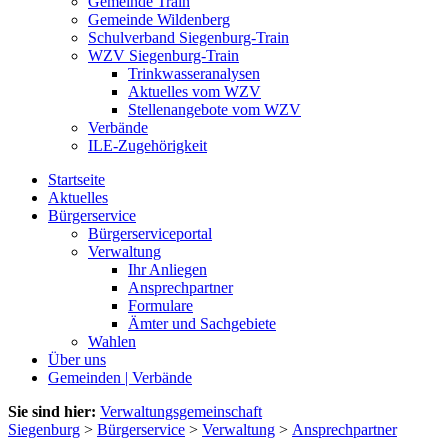
Gemeinde Train
Gemeinde Wildenberg
Schulverband Siegenburg-Train
WZV Siegenburg-Train
Trinkwasseranalysen
Aktuelles vom WZV
Stellenangebote vom WZV
Verbände
ILE-Zugehörigkeit
Startseite
Aktuelles
Bürgerservice
Bürgerserviceportal
Verwaltung
Ihr Anliegen
Ansprechpartner
Formulare
Ämter und Sachgebiete
Wahlen
Über uns
Gemeinden | Verbände
Sie sind hier:
Verwaltungsgemeinschaft
Siegenburg
>
Bürgerservice
>
Verwaltung
>
Ansprechpartner