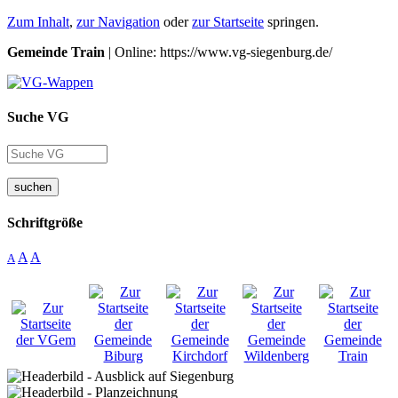
Zum Inhalt
,
zur Navigation
oder
zur Startseite
springen.
Gemeinde Train
| Online: https://www.vg-siegenburg.de/
Suche VG
suchen
Schriftgröße
A
A
A