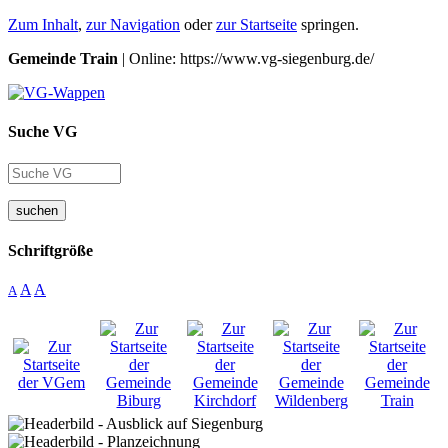
Zum Inhalt
,
zur Navigation
oder
zur Startseite
springen.
Gemeinde Train
| Online: https://www.vg-siegenburg.de/
Suche VG
suchen
Schriftgröße
A
A
A