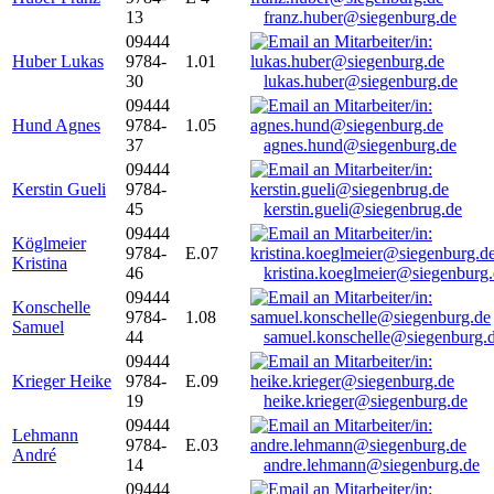
13
franz.huber@siegenburg.de
09444
Huber Lukas
9784-
1.01
30
lukas.huber@siegenburg.de
09444
Hund Agnes
9784-
1.05
37
agnes.hund@siegenburg.de
09444
Kerstin Gueli
9784-
45
kerstin.gueli@siegenbrug.de
09444
Köglmeier
9784-
E.07
Kristina
46
kristina.koeglmeier@siegenburg
09444
Konschelle
9784-
1.08
Samuel
44
samuel.konschelle@siegenburg.
09444
Krieger Heike
9784-
E.09
19
heike.krieger@siegenburg.de
09444
Lehmann
9784-
E.03
André
14
andre.lehmann@siegenburg.de
09444