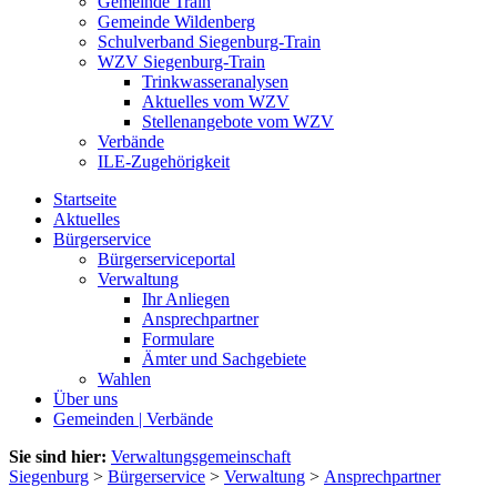
Gemeinde Train
Gemeinde Wildenberg
Schulverband Siegenburg-Train
WZV Siegenburg-Train
Trinkwasseranalysen
Aktuelles vom WZV
Stellenangebote vom WZV
Verbände
ILE-Zugehörigkeit
Startseite
Aktuelles
Bürgerservice
Bürgerserviceportal
Verwaltung
Ihr Anliegen
Ansprechpartner
Formulare
Ämter und Sachgebiete
Wahlen
Über uns
Gemeinden | Verbände
Sie sind hier:
Verwaltungsgemeinschaft
Siegenburg
>
Bürgerservice
>
Verwaltung
>
Ansprechpartner