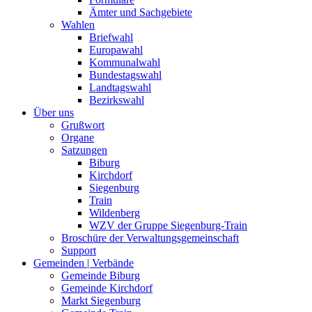
Ämter und Sachgebiete
Wahlen
Briefwahl
Europawahl
Kommunalwahl
Bundestagswahl
Landtagswahl
Bezirkswahl
Über uns
Grußwort
Organe
Satzungen
Biburg
Kirchdorf
Siegenburg
Train
Wildenberg
WZV der Gruppe Siegenburg-Train
Broschüre der Verwaltungsgemeinschaft
Support
Gemeinden | Verbände
Gemeinde Biburg
Gemeinde Kirchdorf
Markt Siegenburg