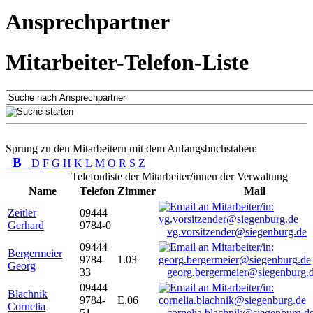
Ansprechpartner
Mitarbeiter-Telefon-Liste
Sprung zu den Mitarbeitern mit dem Anfangsbuchstaben:
B
D
F
G
H
K
L
M
O
R
S
Z
Telefonliste der Mitarbeiter/innen der Verwaltung
Name
Telefon
Zimmer
Mail
Zeitler
09444
Gerhard
9784-0
vg.vorsitzender@siegenburg.de
09444
Bergermeier
9784-
1.03
Georg
33
georg.bergermeier@siegenburg.
09444
Blachnik
9784-
E.06
Cornelia
51
cornelia.blachnik@siegenburg.d