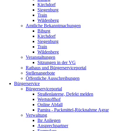
Kirchdorf
Siegenburg
Train
Wildenberg
Amtliche Bekanntmachungen
Biburg
Kirchdorf
Siegenburg
Train
Wildenberg
Veranstaltungen
Sitzungen in der VG
Rathaus und Bürgerserviceportal
Stellenangebote
Öffentliche Ausschreibungen
Bürgerservice
Bürgerserviceportal
Straßenlaterne, Defekt melden
Wertstoffhof
Online Abfall
Pamira - Packmittel-Rücknahme Agrar
Verwaltung
Ihr Anliegen
Ansprechpartner
Formulare