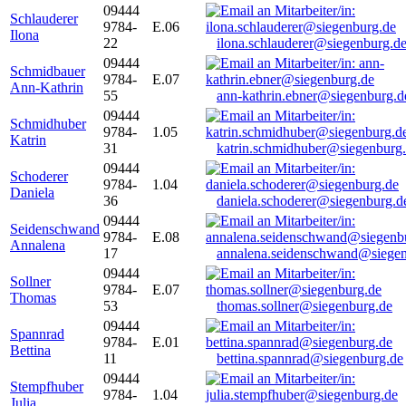
09444
Schlauderer
9784-
E.06
Ilona
22
ilona.schlauderer@siegenburg.d
09444
Schmidbauer
9784-
E.07
Ann-Kathrin
55
ann-kathrin.ebner@siegenburg.d
09444
Schmidhuber
9784-
1.05
Katrin
31
katrin.schmidhuber@siegenburg
09444
Schoderer
9784-
1.04
Daniela
36
daniela.schoderer@siegenburg.d
09444
Seidenschwand
9784-
E.08
Annalena
17
annalena.seidenschwand@siegen
09444
Sollner
9784-
E.07
Thomas
53
thomas.sollner@siegenburg.de
09444
Spannrad
9784-
E.01
Bettina
11
bettina.spannrad@siegenburg.de
09444
Stempfhuber
9784-
1.04
Julia