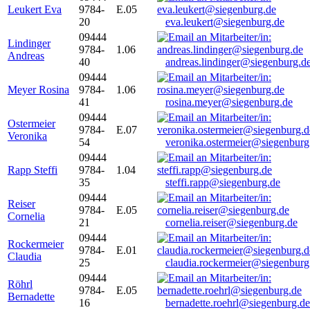
Leukert Eva
9784-
E.05
20
eva.leukert@siegenburg.de
09444
Lindinger
9784-
1.06
Andreas
40
andreas.lindinger@siegenburg.d
09444
Meyer Rosina
9784-
1.06
41
rosina.meyer@siegenburg.de
09444
Ostermeier
9784-
E.07
Veronika
54
veronika.ostermeier@siegenburg
09444
Rapp Steffi
9784-
1.04
35
steffi.rapp@siegenburg.de
09444
Reiser
9784-
E.05
Cornelia
21
cornelia.reiser@siegenburg.de
09444
Rockermeier
9784-
E.01
Claudia
25
claudia.rockermeier@siegenburg
09444
Röhrl
9784-
E.05
Bernadette
16
bernadette.roehrl@siegenburg.de