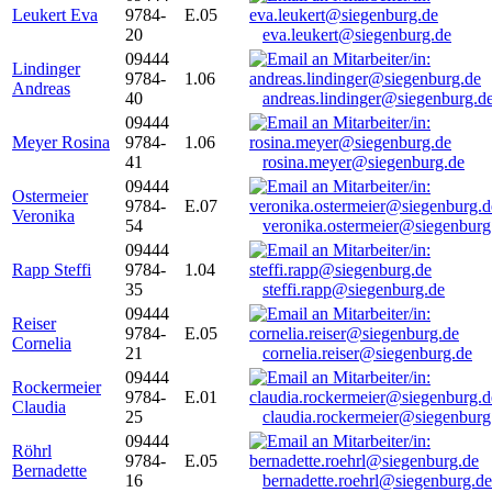
Leukert Eva
9784-
E.05
20
eva.leukert@siegenburg.de
09444
Lindinger
9784-
1.06
Andreas
40
andreas.lindinger@siegenburg.d
09444
Meyer Rosina
9784-
1.06
41
rosina.meyer@siegenburg.de
09444
Ostermeier
9784-
E.07
Veronika
54
veronika.ostermeier@siegenburg
09444
Rapp Steffi
9784-
1.04
35
steffi.rapp@siegenburg.de
09444
Reiser
9784-
E.05
Cornelia
21
cornelia.reiser@siegenburg.de
09444
Rockermeier
9784-
E.01
Claudia
25
claudia.rockermeier@siegenburg
09444
Röhrl
9784-
E.05
Bernadette
16
bernadette.roehrl@siegenburg.de