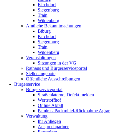
Kirchdorf
Siegenburg
Train
Wildenberg
Amtliche Bekanntmachungen
Biburg
Kirchdorf
Siegenburg
Train
Wildenberg
Veranstaltungen
Sitzungen in der VG
Rathaus und Bürgerserviceportal
Stellenangebote
Öffentliche Ausschreibungen
Bürgerservice
Bürgerserviceportal
Straßenlaterne, Defekt melden
Wertstoffhof
Online Abfall
Pamira - Packmittel-Rücknahme Agrar
Verwaltung
Ihr Anliegen
Ansprechpartner
Formulare