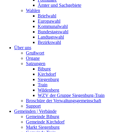
Ämter und Sachgebiete
Wahlen
Briefwahl
Europawahl
Kommunalwahl
Bundestagswahl
Landtagswahl
Bezirkswahl
Über uns
Grußwort
Organe
Satzungen
Biburg
Kirchdorf
Siegenburg
Train
Wildenberg
WZV der Gruppe Siegenburg-Train
Broschüre der Verwaltungsgemeinschaft
Support
Gemeinden | Verbände
Gemeinde Biburg
Gemeinde Kirchdorf
Markt Siegenburg