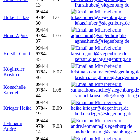
13
franz.huber@siegenburg.de
09444
Huber Lukas
9784-
1.01
30
lukas.huber@siegenburg.de
09444
Hund Agnes
9784-
1.05
37
agnes.hund@siegenburg.de
09444
Kerstin Gueli
9784-
45
kerstin.gueli@siegenbrug.de
09444
Köglmeier
9784-
E.07
Kristina
46
kristina.koeglmeier@siegenburg
09444
Konschelle
9784-
1.08
Samuel
44
samuel.konschelle@siegenburg.
09444
Krieger Heike
9784-
E.09
19
heike.krieger@siegenburg.de
09444
Lehmann
9784-
E.03
André
14
andre.lehmann@siegenburg.de
09444