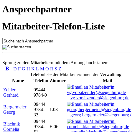
Ansprechpartner
Mitarbeiter-Telefon-Liste
Sprung zu den Mitarbeitern mit dem Anfangsbuchstaben:
B
D
F
G
H
K
L
M
O
R
S
Z
Telefonliste der Mitarbeiter/innen der Verwaltung
Name
Telefon
Zimmer
Mail
Zeitler
09444
Gerhard
9784-0
vg.vorsitzender@siegenburg.de
09444
Bergermeier
9784-
1.03
Georg
33
georg.bergermeier@siegenburg.
09444
Blachnik
9784-
E.06
Cornelia
51
cornelia.blachnik@siegenburg.d