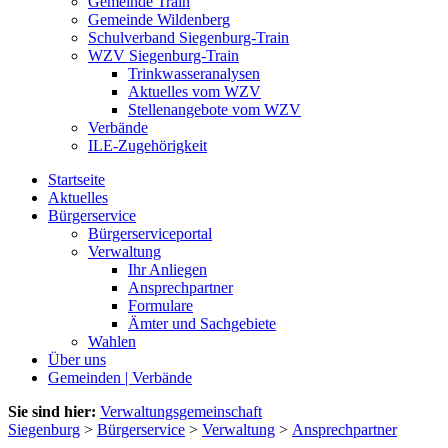
Gemeinde Train
Gemeinde Wildenberg
Schulverband Siegenburg-Train
WZV Siegenburg-Train
Trinkwasseranalysen
Aktuelles vom WZV
Stellenangebote vom WZV
Verbände
ILE-Zugehörigkeit
Startseite
Aktuelles
Bürgerservice
Bürgerserviceportal
Verwaltung
Ihr Anliegen
Ansprechpartner
Formulare
Ämter und Sachgebiete
Wahlen
Über uns
Gemeinden | Verbände
Sie sind hier:
Verwaltungsgemeinschaft
Siegenburg
>
Bürgerservice
>
Verwaltung
>
Ansprechpartner