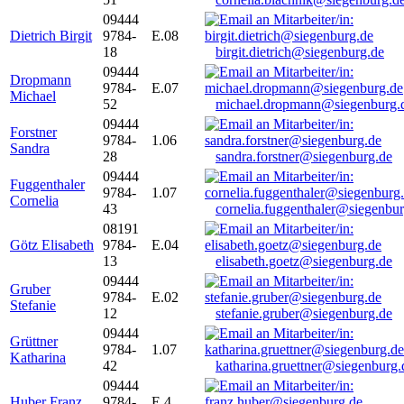
09444
Dietrich Birgit
9784-
E.08
18
birgit.dietrich@siegenburg.de
09444
Dropmann
9784-
E.07
Michael
52
michael.dropmann@siegenburg.
09444
Forstner
9784-
1.06
Sandra
28
sandra.forstner@siegenburg.de
09444
Fuggenthaler
9784-
1.07
Cornelia
43
cornelia.fuggenthaler@siegenbu
08191
Götz Elisabeth
9784-
E.04
13
elisabeth.goetz@siegenburg.de
09444
Gruber
9784-
E.02
Stefanie
12
stefanie.gruber@siegenburg.de
09444
Grüttner
9784-
1.07
Katharina
42
katharina.gruettner@siegenburg.
09444
Huber Franz
9784-
E 4