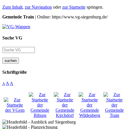
Zum Inhalt
,
zur Navigation
oder
zur Startseite
springen.
Gemeinde Train
| Online: https://www.vg-siegenburg.de/
Suche VG
suchen
Schriftgröße
A
A
A