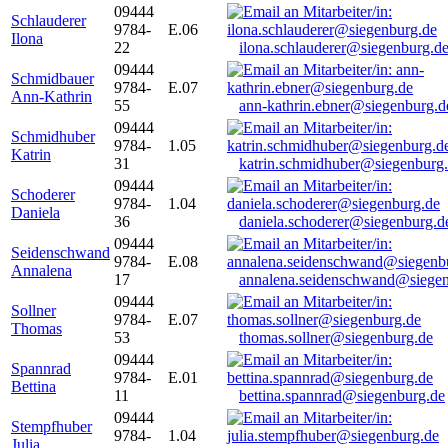
09444
Schlauderer
9784-
E.06
Ilona
22
ilona.schlauderer@siegenburg.d
09444
Schmidbauer
9784-
E.07
Ann-Kathrin
55
ann-kathrin.ebner@siegenburg.d
09444
Schmidhuber
9784-
1.05
Katrin
31
katrin.schmidhuber@siegenburg
09444
Schoderer
9784-
1.04
Daniela
36
daniela.schoderer@siegenburg.d
09444
Seidenschwand
9784-
E.08
Annalena
17
annalena.seidenschwand@siegen
09444
Sollner
9784-
E.07
Thomas
53
thomas.sollner@siegenburg.de
09444
Spannrad
9784-
E.01
Bettina
11
bettina.spannrad@siegenburg.de
09444
Stempfhuber
9784-
1.04
Julia