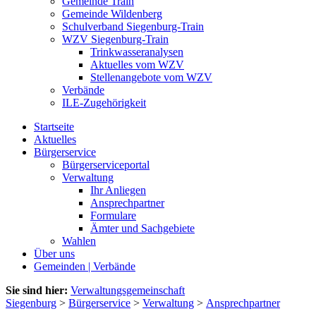
Gemeinde Train
Gemeinde Wildenberg
Schulverband Siegenburg-Train
WZV Siegenburg-Train
Trinkwasseranalysen
Aktuelles vom WZV
Stellenangebote vom WZV
Verbände
ILE-Zugehörigkeit
Startseite
Aktuelles
Bürgerservice
Bürgerserviceportal
Verwaltung
Ihr Anliegen
Ansprechpartner
Formulare
Ämter und Sachgebiete
Wahlen
Über uns
Gemeinden | Verbände
Sie sind hier:
Verwaltungsgemeinschaft
Siegenburg
>
Bürgerservice
>
Verwaltung
>
Ansprechpartner