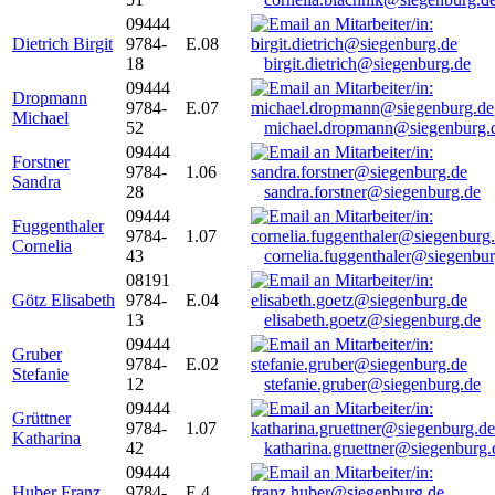
09444
Dietrich Birgit
9784-
E.08
18
birgit.dietrich@siegenburg.de
09444
Dropmann
9784-
E.07
Michael
52
michael.dropmann@siegenburg.
09444
Forstner
9784-
1.06
Sandra
28
sandra.forstner@siegenburg.de
09444
Fuggenthaler
9784-
1.07
Cornelia
43
cornelia.fuggenthaler@siegenbu
08191
Götz Elisabeth
9784-
E.04
13
elisabeth.goetz@siegenburg.de
09444
Gruber
9784-
E.02
Stefanie
12
stefanie.gruber@siegenburg.de
09444
Grüttner
9784-
1.07
Katharina
42
katharina.gruettner@siegenburg.
09444
Huber Franz
9784-
E 4