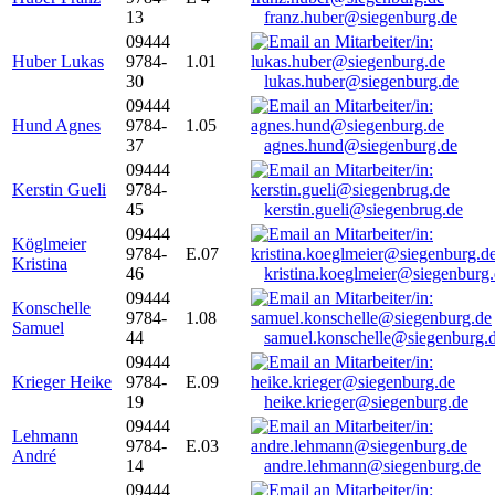
13
franz.huber@siegenburg.de
09444
Huber Lukas
9784-
1.01
30
lukas.huber@siegenburg.de
09444
Hund Agnes
9784-
1.05
37
agnes.hund@siegenburg.de
09444
Kerstin Gueli
9784-
45
kerstin.gueli@siegenbrug.de
09444
Köglmeier
9784-
E.07
Kristina
46
kristina.koeglmeier@siegenburg
09444
Konschelle
9784-
1.08
Samuel
44
samuel.konschelle@siegenburg.
09444
Krieger Heike
9784-
E.09
19
heike.krieger@siegenburg.de
09444
Lehmann
9784-
E.03
André
14
andre.lehmann@siegenburg.de
09444