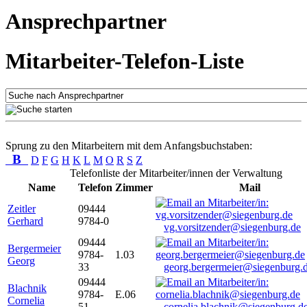
Ansprechpartner
Mitarbeiter-Telefon-Liste
Sprung zu den Mitarbeitern mit dem Anfangsbuchstaben:
B
D
F
G
H
K
L
M
O
R
S
Z
Telefonliste der Mitarbeiter/innen der Verwaltung
Name
Telefon
Zimmer
Mail
Zeitler
09444
Gerhard
9784-0
vg.vorsitzender@siegenburg.de
09444
Bergermeier
9784-
1.03
Georg
33
georg.bergermeier@siegenburg.
09444
Blachnik
9784-
E.06
Cornelia
51
cornelia.blachnik@siegenburg.d