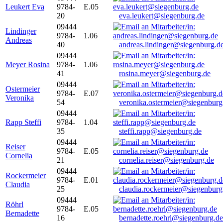
Leukert Eva
9784-
E.05
20
eva.leukert@siegenburg.de
09444
Lindinger
9784-
1.06
Andreas
40
andreas.lindinger@siegenburg.d
09444
Meyer Rosina
9784-
1.06
41
rosina.meyer@siegenburg.de
09444
Ostermeier
9784-
E.07
Veronika
54
veronika.ostermeier@siegenburg
09444
Rapp Steffi
9784-
1.04
35
steffi.rapp@siegenburg.de
09444
Reiser
9784-
E.05
Cornelia
21
cornelia.reiser@siegenburg.de
09444
Rockermeier
9784-
E.01
Claudia
25
claudia.rockermeier@siegenburg
09444
Röhrl
9784-
E.05
Bernadette
16
bernadette.roehrl@siegenburg.de