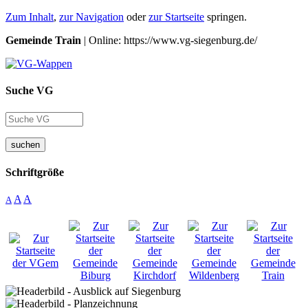
Zum Inhalt
,
zur Navigation
oder
zur Startseite
springen.
Gemeinde Train
| Online: https://www.vg-siegenburg.de/
Suche VG
suchen
Schriftgröße
A
A
A