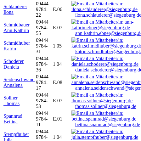
09444
Schlauderer
9784-
E.06
Ilona
22
ilona.schlauderer@siegenburg.d
09444
Schmidbauer
9784-
E.07
Ann-Kathrin
55
ann-kathrin.ebner@siegenburg.d
09444
Schmidhuber
9784-
1.05
Katrin
31
katrin.schmidhuber@siegenburg
09444
Schoderer
9784-
1.04
Daniela
36
daniela.schoderer@siegenburg.d
09444
Seidenschwand
9784-
E.08
Annalena
17
annalena.seidenschwand@siegen
09444
Sollner
9784-
E.07
Thomas
53
thomas.sollner@siegenburg.de
09444
Spannrad
9784-
E.01
Bettina
11
bettina.spannrad@siegenburg.de
09444
Stempfhuber
9784-
1.04
Julia