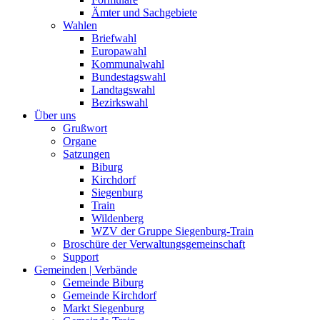
Ämter und Sachgebiete
Wahlen
Briefwahl
Europawahl
Kommunalwahl
Bundestagswahl
Landtagswahl
Bezirkswahl
Über uns
Grußwort
Organe
Satzungen
Biburg
Kirchdorf
Siegenburg
Train
Wildenberg
WZV der Gruppe Siegenburg-Train
Broschüre der Verwaltungsgemeinschaft
Support
Gemeinden | Verbände
Gemeinde Biburg
Gemeinde Kirchdorf
Markt Siegenburg