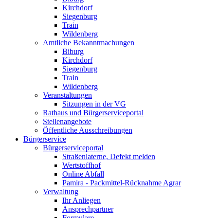
Kirchdorf
Siegenburg
Train
Wildenberg
Amtliche Bekanntmachungen
Biburg
Kirchdorf
Siegenburg
Train
Wildenberg
Veranstaltungen
Sitzungen in der VG
Rathaus und Bürgerserviceportal
Stellenangebote
Öffentliche Ausschreibungen
Bürgerservice
Bürgerserviceportal
Straßenlaterne, Defekt melden
Wertstoffhof
Online Abfall
Pamira - Packmittel-Rücknahme Agrar
Verwaltung
Ihr Anliegen
Ansprechpartner
Formulare