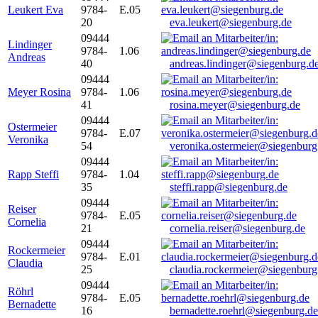
Leukert Eva
9784-
E.05
20
eva.leukert@siegenburg.de
09444
Lindinger
9784-
1.06
Andreas
40
andreas.lindinger@siegenburg.d
09444
Meyer Rosina
9784-
1.06
41
rosina.meyer@siegenburg.de
09444
Ostermeier
9784-
E.07
Veronika
54
veronika.ostermeier@siegenburg
09444
Rapp Steffi
9784-
1.04
35
steffi.rapp@siegenburg.de
09444
Reiser
9784-
E.05
Cornelia
21
cornelia.reiser@siegenburg.de
09444
Rockermeier
9784-
E.01
Claudia
25
claudia.rockermeier@siegenburg
09444
Röhrl
9784-
E.05
Bernadette
16
bernadette.roehrl@siegenburg.de