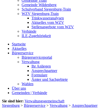
Gemeinde Train
Gemeinde Wildenberg
Schulverband Siegenburg-Train
WZV Siegenburg-Train
Trinkwasseranalysen
Aktuelles vom WZV
Stellenangebote vom WZV
Verbände
ILE-Zugehörigkeit
Startseite
Aktuelles
Bürgerservice
Bürgerserviceportal
Verwaltung
Ihr Anliegen
Ansprechpartner
Formulare
Ämter und Sachgebiete
Wahlen
Über uns
Gemeinden | Verbände
Sie sind hier:
Verwaltungsgemeinschaft
Siegenburg
>
Bürgerservice
>
Verwaltung
>
Ansprechpartner