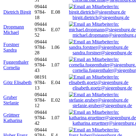
09444
Dietrich Birgit
9784-
E.08
18
birgit.dietrich@siegenburg.de
09444
Dropmann
9784-
E.07
Michael
52
michael.dropmann@siegenburg.
09444
Forstner
9784-
1.06
Sandra
28
sandra.forstner@siegenburg.de
09444
Fuggenthaler
9784-
1.07
Cornelia
43
cornelia.fuggenthaler@siegenbu
08191
Götz Elisabeth
9784-
E.04
13
elisabeth.goetz@siegenburg.de
09444
Gruber
9784-
E.02
Stefanie
12
stefanie.gruber@siegenburg.de
09444
Grüttner
9784-
1.07
Katharina
42
katharina.gruettner@siegenburg.
09444
Huber Franz
9784-
E 4