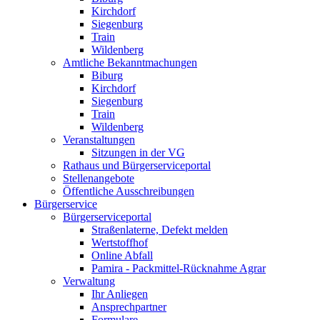
Kirchdorf
Siegenburg
Train
Wildenberg
Amtliche Bekanntmachungen
Biburg
Kirchdorf
Siegenburg
Train
Wildenberg
Veranstaltungen
Sitzungen in der VG
Rathaus und Bürgerserviceportal
Stellenangebote
Öffentliche Ausschreibungen
Bürgerservice
Bürgerserviceportal
Straßenlaterne, Defekt melden
Wertstoffhof
Online Abfall
Pamira - Packmittel-Rücknahme Agrar
Verwaltung
Ihr Anliegen
Ansprechpartner
Formulare