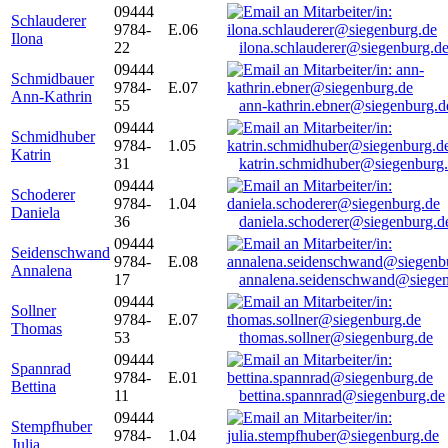
09444
Schlauderer
9784-
E.06
Ilona
22
ilona.schlauderer@siegenburg.d
09444
Schmidbauer
9784-
E.07
Ann-Kathrin
55
ann-kathrin.ebner@siegenburg.d
09444
Schmidhuber
9784-
1.05
Katrin
31
katrin.schmidhuber@siegenburg
09444
Schoderer
9784-
1.04
Daniela
36
daniela.schoderer@siegenburg.d
09444
Seidenschwand
9784-
E.08
Annalena
17
annalena.seidenschwand@siegen
09444
Sollner
9784-
E.07
Thomas
53
thomas.sollner@siegenburg.de
09444
Spannrad
9784-
E.01
Bettina
11
bettina.spannrad@siegenburg.de
09444
Stempfhuber
9784-
1.04
Julia