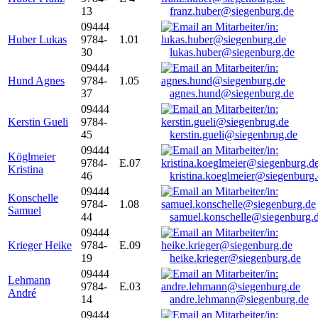
13
franz.huber@siegenburg.de
09444
Huber Lukas
9784-
1.01
30
lukas.huber@siegenburg.de
09444
Hund Agnes
9784-
1.05
37
agnes.hund@siegenburg.de
09444
Kerstin Gueli
9784-
45
kerstin.gueli@siegenbrug.de
09444
Köglmeier
9784-
E.07
Kristina
46
kristina.koeglmeier@siegenburg
09444
Konschelle
9784-
1.08
Samuel
44
samuel.konschelle@siegenburg.
09444
Krieger Heike
9784-
E.09
19
heike.krieger@siegenburg.de
09444
Lehmann
9784-
E.03
André
14
andre.lehmann@siegenburg.de
09444