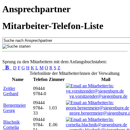
Ansprechpartner
Mitarbeiter-Telefon-Liste
Sprung zu den Mitarbeitern mit dem Anfangsbuchstaben:
B
D
F
G
H
K
L
M
O
R
S
Z
Telefonliste der Mitarbeiter/innen der Verwaltung
Name
Telefon
Zimmer
Mail
Zeitler
09444
Gerhard
9784-0
vg.vorsitzender@siegenburg.de
09444
Bergermeier
9784-
1.03
Georg
33
georg.bergermeier@siegenburg.
09444
Blachnik
9784-
E.06
Cornelia
51
cornelia.blachnik@siegenburg.d