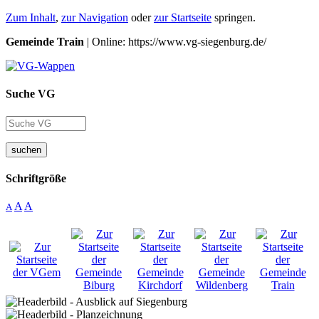
Zum Inhalt
,
zur Navigation
oder
zur Startseite
springen.
Gemeinde Train
| Online: https://www.vg-siegenburg.de/
Suche VG
suchen
Schriftgröße
A
A
A