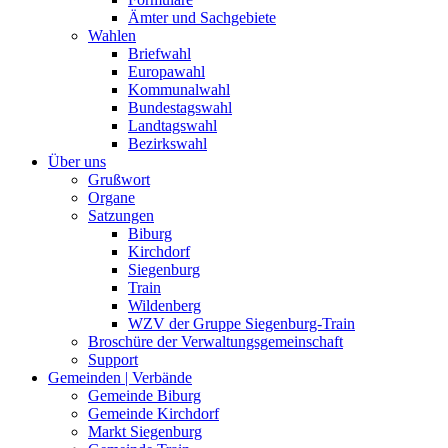
Ämter und Sachgebiete
Wahlen
Briefwahl
Europawahl
Kommunalwahl
Bundestagswahl
Landtagswahl
Bezirkswahl
Über uns
Grußwort
Organe
Satzungen
Biburg
Kirchdorf
Siegenburg
Train
Wildenberg
WZV der Gruppe Siegenburg-Train
Broschüre der Verwaltungsgemeinschaft
Support
Gemeinden | Verbände
Gemeinde Biburg
Gemeinde Kirchdorf
Markt Siegenburg