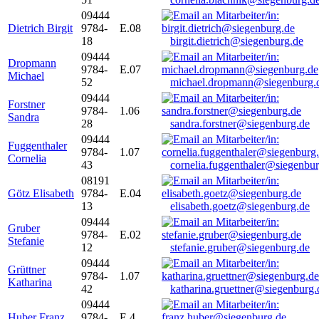
09444
Dietrich Birgit
9784-
E.08
18
birgit.dietrich@siegenburg.de
09444
Dropmann
9784-
E.07
Michael
52
michael.dropmann@siegenburg.
09444
Forstner
9784-
1.06
Sandra
28
sandra.forstner@siegenburg.de
09444
Fuggenthaler
9784-
1.07
Cornelia
43
cornelia.fuggenthaler@siegenbu
08191
Götz Elisabeth
9784-
E.04
13
elisabeth.goetz@siegenburg.de
09444
Gruber
9784-
E.02
Stefanie
12
stefanie.gruber@siegenburg.de
09444
Grüttner
9784-
1.07
Katharina
42
katharina.gruettner@siegenburg.
09444
Huber Franz
9784-
E 4