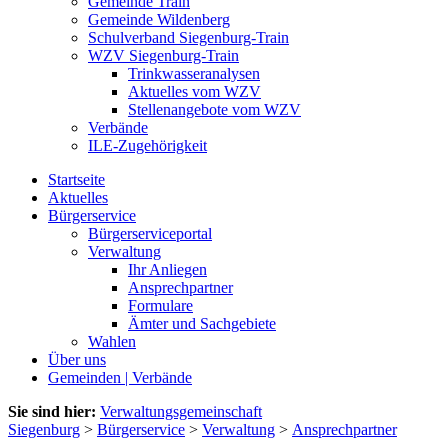
Gemeinde Train
Gemeinde Wildenberg
Schulverband Siegenburg-Train
WZV Siegenburg-Train
Trinkwasseranalysen
Aktuelles vom WZV
Stellenangebote vom WZV
Verbände
ILE-Zugehörigkeit
Startseite
Aktuelles
Bürgerservice
Bürgerserviceportal
Verwaltung
Ihr Anliegen
Ansprechpartner
Formulare
Ämter und Sachgebiete
Wahlen
Über uns
Gemeinden | Verbände
Sie sind hier:
Verwaltungsgemeinschaft
Siegenburg
>
Bürgerservice
>
Verwaltung
>
Ansprechpartner