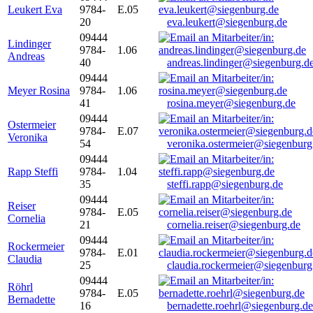
Leukert Eva
9784-
E.05
20
eva.leukert@siegenburg.de
09444
Lindinger
9784-
1.06
Andreas
40
andreas.lindinger@siegenburg.d
09444
Meyer Rosina
9784-
1.06
41
rosina.meyer@siegenburg.de
09444
Ostermeier
9784-
E.07
Veronika
54
veronika.ostermeier@siegenburg
09444
Rapp Steffi
9784-
1.04
35
steffi.rapp@siegenburg.de
09444
Reiser
9784-
E.05
Cornelia
21
cornelia.reiser@siegenburg.de
09444
Rockermeier
9784-
E.01
Claudia
25
claudia.rockermeier@siegenburg
09444
Röhrl
9784-
E.05
Bernadette
16
bernadette.roehrl@siegenburg.de