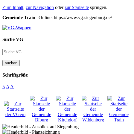
Zum Inhalt
,
zur Navigation
oder
zur Startseite
springen.
Gemeinde Train
| Online: https://www.vg-siegenburg.de/
Suche VG
suchen
Schriftgröße
A
A
A