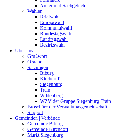
Ämter und Sachgebiete
Wahlen
Briefwahl
Europawahl
Kommunalwahl
Bundestagswahl
Landtagswahl
Bezirkswahl
Über uns
Grußwort
Organe
Satzungen
Biburg
Kirchdorf
Siegenburg
Train
Wildenberg
WZV der Gruppe Siegenburg-Train
Broschüre der Verwaltungsgemeinschaft
Support
Gemeinden | Verbände
Gemeinde Biburg
Gemeinde Kirchdorf
Markt Siegenburg