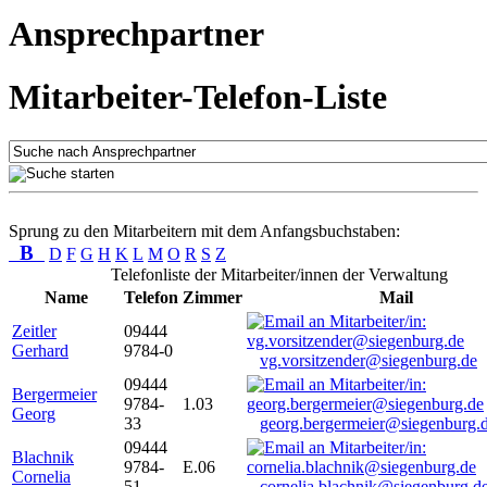
Ansprechpartner
Mitarbeiter-Telefon-Liste
Sprung zu den Mitarbeitern mit dem Anfangsbuchstaben:
B
D
F
G
H
K
L
M
O
R
S
Z
Telefonliste der Mitarbeiter/innen der Verwaltung
Name
Telefon
Zimmer
Mail
Zeitler
09444
Gerhard
9784-0
vg.vorsitzender@siegenburg.de
09444
Bergermeier
9784-
1.03
Georg
33
georg.bergermeier@siegenburg.
09444
Blachnik
9784-
E.06
Cornelia
51
cornelia.blachnik@siegenburg.d