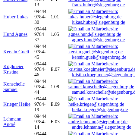
13
franz.huber@siegenburg.de
09444
Huber Lukas
9784-
1.01
30
lukas.huber@siegenburg.de
09444
Hund Agnes
9784-
1.05
37
agnes.hund@siegenburg.de
09444
Kerstin Gueli
9784-
45
kerstin.gueli@siegenbrug.de
09444
Köglmeier
9784-
E.07
Kristina
46
kristina.koeglmeier@siegenburg
09444
Konschelle
9784-
1.08
Samuel
44
samuel.konschelle@siegenburg.
09444
Krieger Heike
9784-
E.09
19
heike.krieger@siegenburg.de
09444
Lehmann
9784-
E.03
André
14
andre.lehmann@siegenburg.de
09444