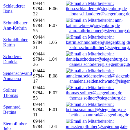
09444
Schlauderer
9784-
E.06
Ilona
22
ilona.schlauderer@siegenburg.d
09444
Schmidbauer
9784-
E.07
Ann-Kathrin
55
ann-kathrin.ebner@siegenburg.d
09444
Schmidhuber
9784-
1.05
Katrin
31
katrin.schmidhuber@siegenburg
09444
Schoderer
9784-
1.04
Daniela
36
daniela.schoderer@siegenburg.d
09444
Seidenschwand
9784-
E.08
Annalena
17
annalena.seidenschwand@siegen
09444
Sollner
9784-
E.07
Thomas
53
thomas.sollner@siegenburg.de
09444
Spannrad
9784-
E.01
Bettina
11
bettina.spannrad@siegenburg.de
09444
Stempfhuber
9784-
1.04
Julia