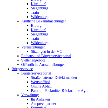
Kirchdorf
Siegenburg
Train
Wildenberg
Amtliche Bekanntmachungen
Biburg
Kirchdorf
Siegenburg
Train
Wildenberg
Veranstaltungen
Sitzungen in der VG
Rathaus und Bürgerserviceportal
Stellenangebote
Öffentliche Ausschreibungen
Bürgerservice
Bürgerserviceportal
Straßenlaterne, Defekt melden
Wertstoffhof
Online Abfall
Pamira - Packmittel-Rücknahme Agrar
Verwaltung
Ihr Anliegen
Ansprechpartner
Formulare