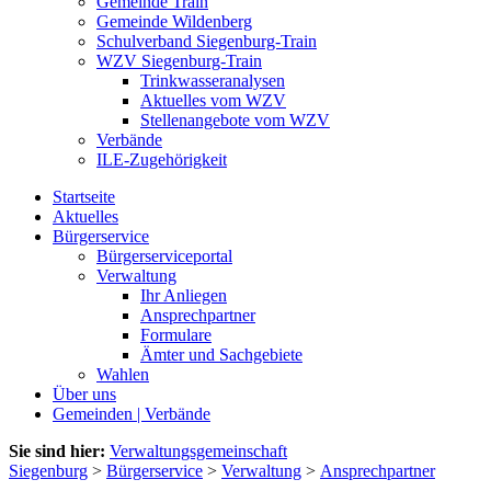
Gemeinde Train
Gemeinde Wildenberg
Schulverband Siegenburg-Train
WZV Siegenburg-Train
Trinkwasseranalysen
Aktuelles vom WZV
Stellenangebote vom WZV
Verbände
ILE-Zugehörigkeit
Startseite
Aktuelles
Bürgerservice
Bürgerserviceportal
Verwaltung
Ihr Anliegen
Ansprechpartner
Formulare
Ämter und Sachgebiete
Wahlen
Über uns
Gemeinden | Verbände
Sie sind hier:
Verwaltungsgemeinschaft
Siegenburg
>
Bürgerservice
>
Verwaltung
>
Ansprechpartner