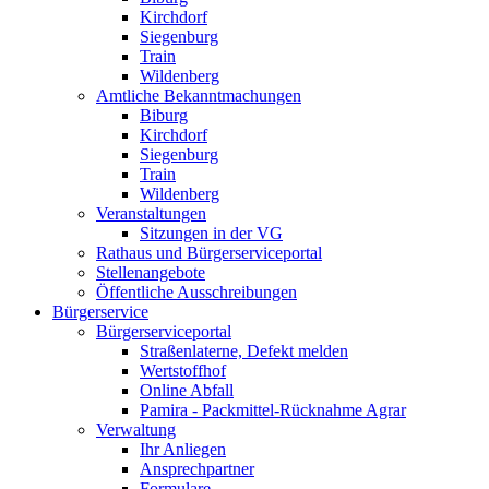
Kirchdorf
Siegenburg
Train
Wildenberg
Amtliche Bekanntmachungen
Biburg
Kirchdorf
Siegenburg
Train
Wildenberg
Veranstaltungen
Sitzungen in der VG
Rathaus und Bürgerserviceportal
Stellenangebote
Öffentliche Ausschreibungen
Bürgerservice
Bürgerserviceportal
Straßenlaterne, Defekt melden
Wertstoffhof
Online Abfall
Pamira - Packmittel-Rücknahme Agrar
Verwaltung
Ihr Anliegen
Ansprechpartner
Formulare