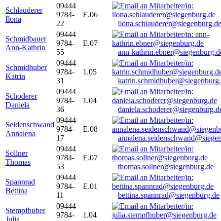
09444
Schlauderer
9784-
E.06
Ilona
22
ilona.schlauderer@siegenburg.d
09444
Schmidbauer
9784-
E.07
Ann-Kathrin
55
ann-kathrin.ebner@siegenburg.d
09444
Schmidhuber
9784-
1.05
Katrin
31
katrin.schmidhuber@siegenburg
09444
Schoderer
9784-
1.04
Daniela
36
daniela.schoderer@siegenburg.d
09444
Seidenschwand
9784-
E.08
Annalena
17
annalena.seidenschwand@siegen
09444
Sollner
9784-
E.07
Thomas
53
thomas.sollner@siegenburg.de
09444
Spannrad
9784-
E.01
Bettina
11
bettina.spannrad@siegenburg.de
09444
Stempfhuber
9784-
1.04
Julia