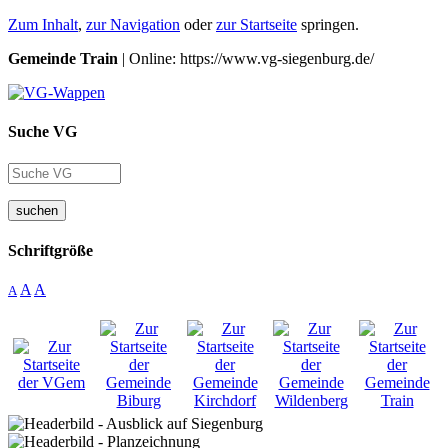
Zum Inhalt
,
zur Navigation
oder
zur Startseite
springen.
Gemeinde Train
| Online: https://www.vg-siegenburg.de/
Suche VG
suchen
Schriftgröße
A
A
A