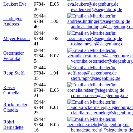
Leukert Eva
9784-
E.05
20
eva.leukert@siegenburg.de
09444
Lindinger
9784-
1.06
Andreas
40
andreas.lindinger@siegenburg.d
09444
Meyer Rosina
9784-
1.06
41
rosina.meyer@siegenburg.de
09444
Ostermeier
9784-
E.07
Veronika
54
veronika.ostermeier@siegenburg
09444
Rapp Steffi
9784-
1.04
35
steffi.rapp@siegenburg.de
09444
Reiser
9784-
E.05
Cornelia
21
cornelia.reiser@siegenburg.de
09444
Rockermeier
9784-
E.01
Claudia
25
claudia.rockermeier@siegenburg
09444
Röhrl
9784-
E.05
Bernadette
16
bernadette.roehrl@siegenburg.de