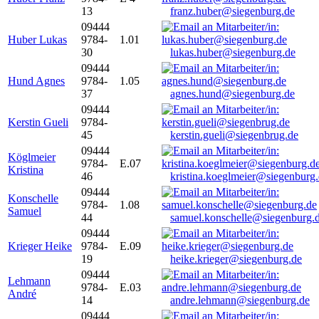
13
franz.huber@siegenburg.de
09444
Huber Lukas
9784-
1.01
30
lukas.huber@siegenburg.de
09444
Hund Agnes
9784-
1.05
37
agnes.hund@siegenburg.de
09444
Kerstin Gueli
9784-
45
kerstin.gueli@siegenbrug.de
09444
Köglmeier
9784-
E.07
Kristina
46
kristina.koeglmeier@siegenburg
09444
Konschelle
9784-
1.08
Samuel
44
samuel.konschelle@siegenburg.
09444
Krieger Heike
9784-
E.09
19
heike.krieger@siegenburg.de
09444
Lehmann
9784-
E.03
André
14
andre.lehmann@siegenburg.de
09444