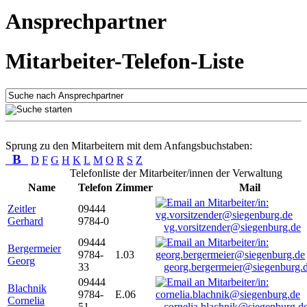
Ansprechpartner
Mitarbeiter-Telefon-Liste
Sprung zu den Mitarbeitern mit dem Anfangsbuchstaben:
B
D
F
G
H
K
L
M
O
R
S
Z
Telefonliste der Mitarbeiter/innen der Verwaltung
Name
Telefon
Zimmer
Mail
Zeitler
09444
Gerhard
9784-0
vg.vorsitzender@siegenburg.de
09444
Bergermeier
9784-
1.03
Georg
33
georg.bergermeier@siegenburg.
09444
Blachnik
9784-
E.06
Cornelia
51
cornelia.blachnik@siegenburg.d