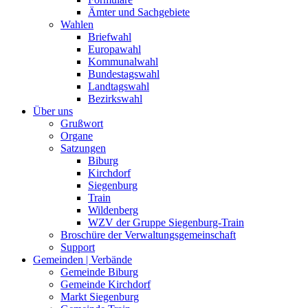
Ämter und Sachgebiete
Wahlen
Briefwahl
Europawahl
Kommunalwahl
Bundestagswahl
Landtagswahl
Bezirkswahl
Über uns
Grußwort
Organe
Satzungen
Biburg
Kirchdorf
Siegenburg
Train
Wildenberg
WZV der Gruppe Siegenburg-Train
Broschüre der Verwaltungsgemeinschaft
Support
Gemeinden | Verbände
Gemeinde Biburg
Gemeinde Kirchdorf
Markt Siegenburg