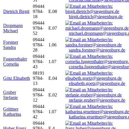
09444
Dietrich Birgit
9784-
E.08
18
birgit.dietrich@siegenburg.de
09444
Dropmann
9784-
E.07
Michael
52
michael.dropmann@siegenburg.
09444
Forstner
9784-
1.06
Sandra
28
sandra.forstner@siegenburg.de
09444
Fuggenthaler
9784-
1.07
Cornelia
43
cornelia.fuggenthaler@siegenbu
08191
Götz Elisabeth
9784-
E.04
13
elisabeth.goetz@siegenburg.de
09444
Gruber
9784-
E.02
Stefanie
12
stefanie.gruber@siegenburg.de
09444
Grüttner
9784-
1.07
Katharina
42
katharina.gruettner@siegenburg.
09444
Huber Franz
9784-
E 4