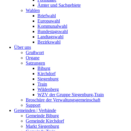
Ämter und Sachgebiete
Wahlen
Briefwahl
Europawahl
Kommunalwahl
Bundestagswahl
Landtagswahl
Bezirkswahl
Über uns
Grußwort
Organe
Satzungen
Biburg
Kirchdorf
Siegenburg
Train
Wildenberg
WZV der Gruppe Siegenburg-Train
Broschüre der Verwaltungsgemeinschaft
Support
Gemeinden | Verbände
Gemeinde Biburg
Gemeinde Kirchdorf
Markt Siegenburg