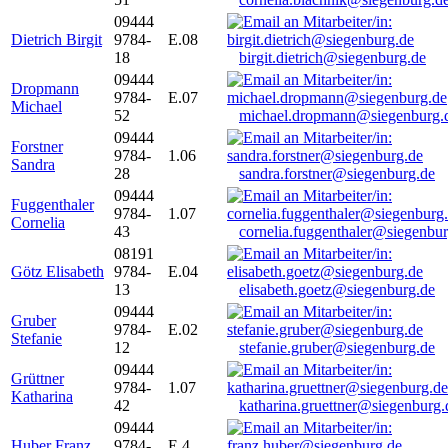
09444
Dietrich Birgit
9784-
E.08
18
birgit.dietrich@siegenburg.de
09444
Dropmann
9784-
E.07
Michael
52
michael.dropmann@siegenburg.
09444
Forstner
9784-
1.06
Sandra
28
sandra.forstner@siegenburg.de
09444
Fuggenthaler
9784-
1.07
Cornelia
43
cornelia.fuggenthaler@siegenbu
08191
Götz Elisabeth
9784-
E.04
13
elisabeth.goetz@siegenburg.de
09444
Gruber
9784-
E.02
Stefanie
12
stefanie.gruber@siegenburg.de
09444
Grüttner
9784-
1.07
Katharina
42
katharina.gruettner@siegenburg.
09444
Huber Franz
9784-
E 4