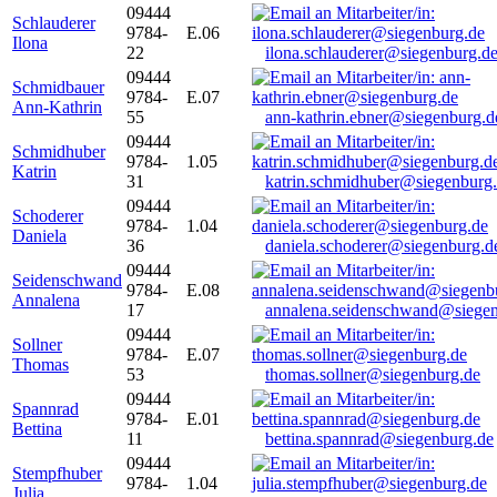
09444
Schlauderer
9784-
E.06
Ilona
22
ilona.schlauderer@siegenburg.d
09444
Schmidbauer
9784-
E.07
Ann-Kathrin
55
ann-kathrin.ebner@siegenburg.d
09444
Schmidhuber
9784-
1.05
Katrin
31
katrin.schmidhuber@siegenburg
09444
Schoderer
9784-
1.04
Daniela
36
daniela.schoderer@siegenburg.d
09444
Seidenschwand
9784-
E.08
Annalena
17
annalena.seidenschwand@siegen
09444
Sollner
9784-
E.07
Thomas
53
thomas.sollner@siegenburg.de
09444
Spannrad
9784-
E.01
Bettina
11
bettina.spannrad@siegenburg.de
09444
Stempfhuber
9784-
1.04
Julia