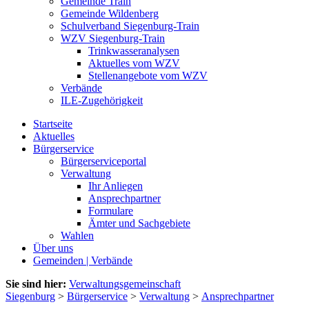
Gemeinde Train
Gemeinde Wildenberg
Schulverband Siegenburg-Train
WZV Siegenburg-Train
Trinkwasseranalysen
Aktuelles vom WZV
Stellenangebote vom WZV
Verbände
ILE-Zugehörigkeit
Startseite
Aktuelles
Bürgerservice
Bürgerserviceportal
Verwaltung
Ihr Anliegen
Ansprechpartner
Formulare
Ämter und Sachgebiete
Wahlen
Über uns
Gemeinden | Verbände
Sie sind hier:
Verwaltungsgemeinschaft
Siegenburg
>
Bürgerservice
>
Verwaltung
>
Ansprechpartner