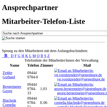
Ansprechpartner
Mitarbeiter-Telefon-Liste
Sprung zu den Mitarbeitern mit dem Anfangsbuchstaben:
B
D
F
G
H
K
L
M
O
R
S
Z
Telefonliste der Mitarbeiter/innen der Verwaltung
Name
Telefon
Zimmer
Mail
Zeitler
09444
Gerhard
9784-0
vg.vorsitzender@siegenburg.de
09444
Bergermeier
9784-
1.03
Georg
33
georg.bergermeier@siegenburg.
09444
Blachnik
9784-
E.06
Cornelia
51
cornelia.blachnik@siegenburg.d