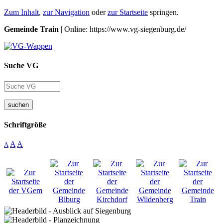
Zum Inhalt
,
zur Navigation
oder
zur Startseite
springen.
Gemeinde Train
| Online: https://www.vg-siegenburg.de/
Suche VG
suchen
Schriftgröße
A
A
A