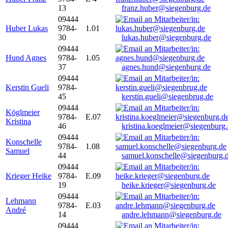
13
franz.huber@siegenburg.de
09444
Huber Lukas
9784-
1.01
30
lukas.huber@siegenburg.de
09444
Hund Agnes
9784-
1.05
37
agnes.hund@siegenburg.de
09444
Kerstin Gueli
9784-
45
kerstin.gueli@siegenbrug.de
09444
Köglmeier
9784-
E.07
Kristina
46
kristina.koeglmeier@siegenburg
09444
Konschelle
9784-
1.08
Samuel
44
samuel.konschelle@siegenburg.
09444
Krieger Heike
9784-
E.09
19
heike.krieger@siegenburg.de
09444
Lehmann
9784-
E.03
André
14
andre.lehmann@siegenburg.de
09444