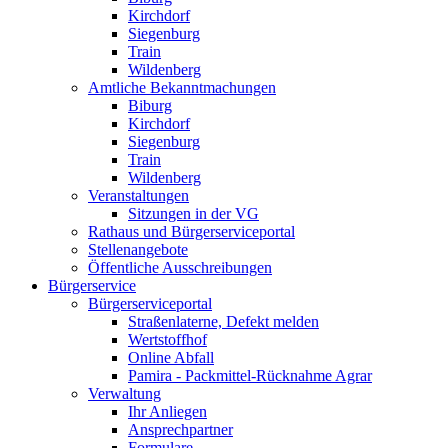
Kirchdorf
Siegenburg
Train
Wildenberg
Amtliche Bekanntmachungen
Biburg
Kirchdorf
Siegenburg
Train
Wildenberg
Veranstaltungen
Sitzungen in der VG
Rathaus und Bürgerserviceportal
Stellenangebote
Öffentliche Ausschreibungen
Bürgerservice
Bürgerserviceportal
Straßenlaterne, Defekt melden
Wertstoffhof
Online Abfall
Pamira - Packmittel-Rücknahme Agrar
Verwaltung
Ihr Anliegen
Ansprechpartner
Formulare