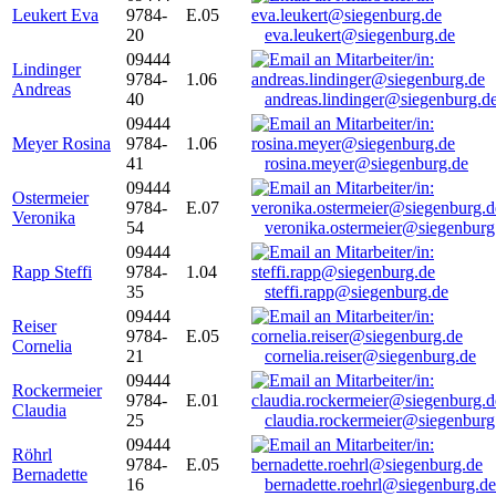
Leukert Eva
9784-
E.05
20
eva.leukert@siegenburg.de
09444
Lindinger
9784-
1.06
Andreas
40
andreas.lindinger@siegenburg.d
09444
Meyer Rosina
9784-
1.06
41
rosina.meyer@siegenburg.de
09444
Ostermeier
9784-
E.07
Veronika
54
veronika.ostermeier@siegenburg
09444
Rapp Steffi
9784-
1.04
35
steffi.rapp@siegenburg.de
09444
Reiser
9784-
E.05
Cornelia
21
cornelia.reiser@siegenburg.de
09444
Rockermeier
9784-
E.01
Claudia
25
claudia.rockermeier@siegenburg
09444
Röhrl
9784-
E.05
Bernadette
16
bernadette.roehrl@siegenburg.de