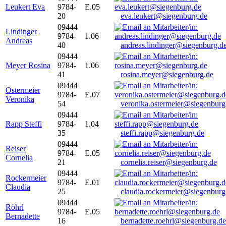
Leukert Eva
9784-
E.05
20
eva.leukert@siegenburg.de
09444
Lindinger
9784-
1.06
Andreas
40
andreas.lindinger@siegenburg.d
09444
Meyer Rosina
9784-
1.06
41
rosina.meyer@siegenburg.de
09444
Ostermeier
9784-
E.07
Veronika
54
veronika.ostermeier@siegenburg
09444
Rapp Steffi
9784-
1.04
35
steffi.rapp@siegenburg.de
09444
Reiser
9784-
E.05
Cornelia
21
cornelia.reiser@siegenburg.de
09444
Rockermeier
9784-
E.01
Claudia
25
claudia.rockermeier@siegenburg
09444
Röhrl
9784-
E.05
Bernadette
16
bernadette.roehrl@siegenburg.de