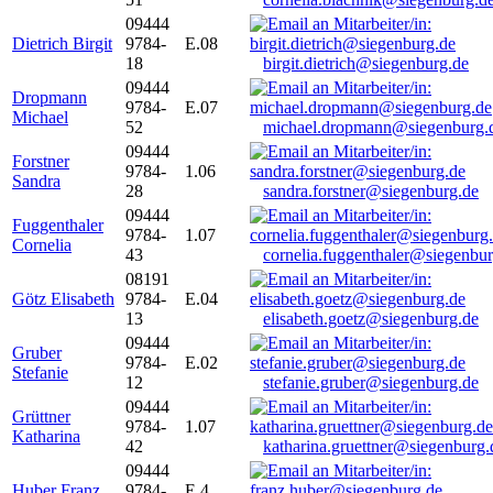
09444
Dietrich Birgit
9784-
E.08
18
birgit.dietrich@siegenburg.de
09444
Dropmann
9784-
E.07
Michael
52
michael.dropmann@siegenburg.
09444
Forstner
9784-
1.06
Sandra
28
sandra.forstner@siegenburg.de
09444
Fuggenthaler
9784-
1.07
Cornelia
43
cornelia.fuggenthaler@siegenbu
08191
Götz Elisabeth
9784-
E.04
13
elisabeth.goetz@siegenburg.de
09444
Gruber
9784-
E.02
Stefanie
12
stefanie.gruber@siegenburg.de
09444
Grüttner
9784-
1.07
Katharina
42
katharina.gruettner@siegenburg.
09444
Huber Franz
9784-
E 4