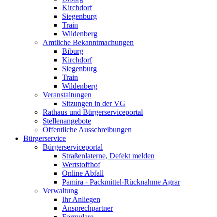
Kirchdorf
Siegenburg
Train
Wildenberg
Amtliche Bekanntmachungen
Biburg
Kirchdorf
Siegenburg
Train
Wildenberg
Veranstaltungen
Sitzungen in der VG
Rathaus und Bürgerserviceportal
Stellenangebote
Öffentliche Ausschreibungen
Bürgerservice
Bürgerserviceportal
Straßenlaterne, Defekt melden
Wertstoffhof
Online Abfall
Pamira - Packmittel-Rücknahme Agrar
Verwaltung
Ihr Anliegen
Ansprechpartner
Formulare