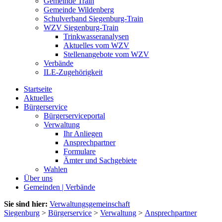
Gemeinde Train
Gemeinde Wildenberg
Schulverband Siegenburg-Train
WZV Siegenburg-Train
Trinkwasseranalysen
Aktuelles vom WZV
Stellenangebote vom WZV
Verbände
ILE-Zugehörigkeit
Startseite
Aktuelles
Bürgerservice
Bürgerserviceportal
Verwaltung
Ihr Anliegen
Ansprechpartner
Formulare
Ämter und Sachgebiete
Wahlen
Über uns
Gemeinden | Verbände
Sie sind hier:
Verwaltungsgemeinschaft
Siegenburg
>
Bürgerservice
>
Verwaltung
>
Ansprechpartner