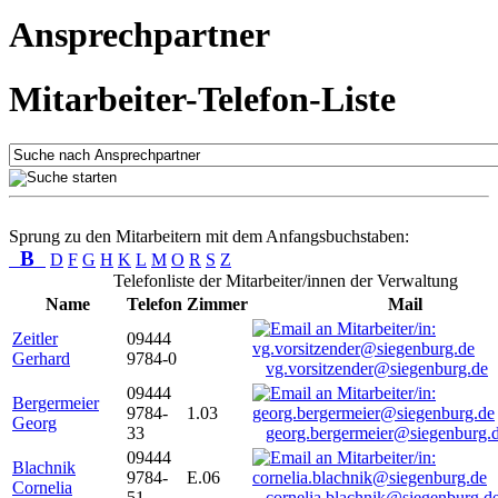
Ansprechpartner
Mitarbeiter-Telefon-Liste
Sprung zu den Mitarbeitern mit dem Anfangsbuchstaben:
B
D
F
G
H
K
L
M
O
R
S
Z
Telefonliste der Mitarbeiter/innen der Verwaltung
Name
Telefon
Zimmer
Mail
Zeitler
09444
Gerhard
9784-0
vg.vorsitzender@siegenburg.de
09444
Bergermeier
9784-
1.03
Georg
33
georg.bergermeier@siegenburg.
09444
Blachnik
9784-
E.06
Cornelia
51
cornelia.blachnik@siegenburg.d