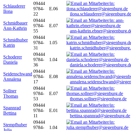
09444
Schlauderer
9784-
E.06
Ilona
22
ilona.schlauderer@siegenburg.d
09444
Schmidbauer
9784-
E.07
Ann-Kathrin
55
ann-kathrin.ebner@siegenburg.d
09444
Schmidhuber
9784-
1.05
Katrin
31
katrin.schmidhuber@siegenburg
09444
Schoderer
9784-
1.04
Daniela
36
daniela.schoderer@siegenburg.d
09444
Seidenschwand
9784-
E.08
Annalena
17
annalena.seidenschwand@siegen
09444
Sollner
9784-
E.07
Thomas
53
thomas.sollner@siegenburg.de
09444
Spannrad
9784-
E.01
Bettina
11
bettina.spannrad@siegenburg.de
09444
Stempfhuber
9784-
1.04
Julia