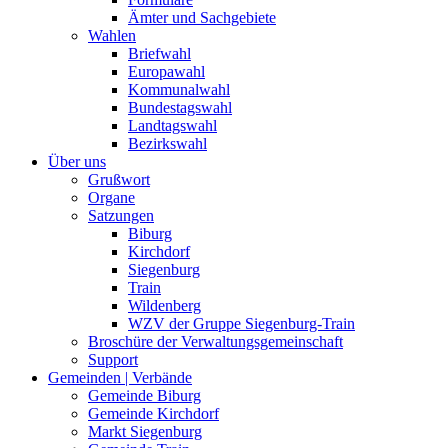
Ämter und Sachgebiete
Wahlen
Briefwahl
Europawahl
Kommunalwahl
Bundestagswahl
Landtagswahl
Bezirkswahl
Über uns
Grußwort
Organe
Satzungen
Biburg
Kirchdorf
Siegenburg
Train
Wildenberg
WZV der Gruppe Siegenburg-Train
Broschüre der Verwaltungsgemeinschaft
Support
Gemeinden | Verbände
Gemeinde Biburg
Gemeinde Kirchdorf
Markt Siegenburg