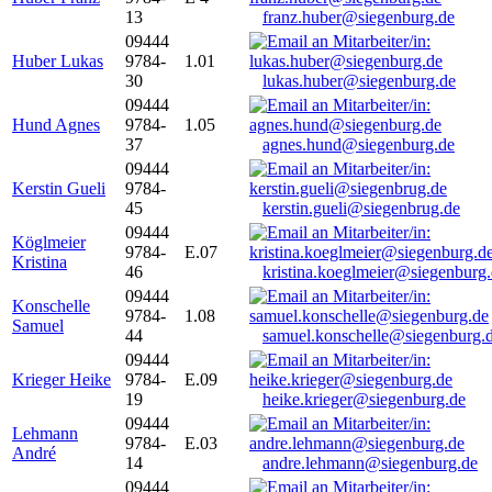
13
franz.huber@siegenburg.de
09444
Huber Lukas
9784-
1.01
30
lukas.huber@siegenburg.de
09444
Hund Agnes
9784-
1.05
37
agnes.hund@siegenburg.de
09444
Kerstin Gueli
9784-
45
kerstin.gueli@siegenbrug.de
09444
Köglmeier
9784-
E.07
Kristina
46
kristina.koeglmeier@siegenburg
09444
Konschelle
9784-
1.08
Samuel
44
samuel.konschelle@siegenburg.
09444
Krieger Heike
9784-
E.09
19
heike.krieger@siegenburg.de
09444
Lehmann
9784-
E.03
André
14
andre.lehmann@siegenburg.de
09444