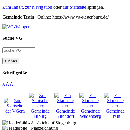
Zum Inhalt
,
zur Navigation
oder
zur Startseite
springen.
Gemeinde Train
| Online: https://www.vg-siegenburg.de/
Suche VG
suchen
Schriftgröße
A
A
A