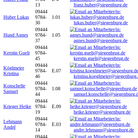
13
franz.huber@siegenburg.de
09444
Huber Lukas
9784-
1.01
30
lukas.huber@siegenburg.de
09444
Hund Agnes
9784-
1.05
37
agnes.hund@siegenburg.de
09444
Kerstin Gueli
9784-
45
kerstin.gueli@siegenbrug.de
09444
Köglmeier
9784-
E.07
Kristina
46
kristina.koeglmeier@siegenburg
09444
Konschelle
9784-
1.08
Samuel
44
samuel.konschelle@siegenburg.
09444
Krieger Heike
9784-
E.09
19
heike.krieger@siegenburg.de
09444
Lehmann
9784-
E.03
André
14
andre.lehmann@siegenburg.de
09444