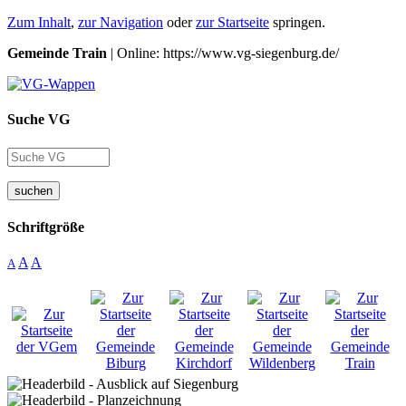
Zum Inhalt
,
zur Navigation
oder
zur Startseite
springen.
Gemeinde Train
| Online: https://www.vg-siegenburg.de/
Suche VG
suchen
Schriftgröße
A
A
A