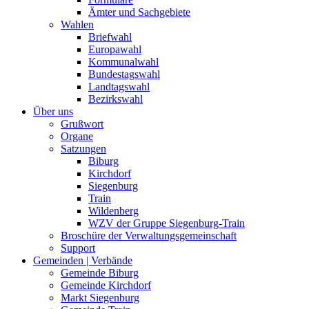
Ämter und Sachgebiete
Wahlen
Briefwahl
Europawahl
Kommunalwahl
Bundestagswahl
Landtagswahl
Bezirkswahl
Über uns
Grußwort
Organe
Satzungen
Biburg
Kirchdorf
Siegenburg
Train
Wildenberg
WZV der Gruppe Siegenburg-Train
Broschüre der Verwaltungsgemeinschaft
Support
Gemeinden | Verbände
Gemeinde Biburg
Gemeinde Kirchdorf
Markt Siegenburg