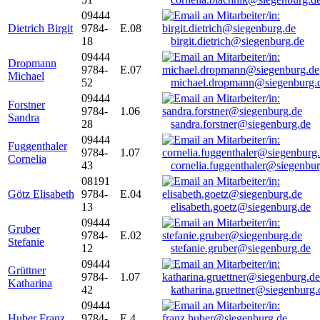
09444
Dietrich Birgit
9784-
E.08
18
birgit.dietrich@siegenburg.de
09444
Dropmann
9784-
E.07
Michael
52
michael.dropmann@siegenburg.
09444
Forstner
9784-
1.06
Sandra
28
sandra.forstner@siegenburg.de
09444
Fuggenthaler
9784-
1.07
Cornelia
43
cornelia.fuggenthaler@siegenbu
08191
Götz Elisabeth
9784-
E.04
13
elisabeth.goetz@siegenburg.de
09444
Gruber
9784-
E.02
Stefanie
12
stefanie.gruber@siegenburg.de
09444
Grüttner
9784-
1.07
Katharina
42
katharina.gruettner@siegenburg.
09444
Huber Franz
9784-
E 4