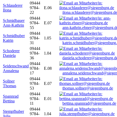
09444
Schlauderer
9784-
E.06
Ilona
22
ilona.schlauderer@siegenburg.d
09444
Schmidbauer
9784-
E.07
Ann-Kathrin
55
ann-kathrin.ebner@siegenburg.d
09444
Schmidhuber
9784-
1.05
Katrin
31
katrin.schmidhuber@siegenburg
09444
Schoderer
9784-
1.04
Daniela
36
daniela.schoderer@siegenburg.d
09444
Seidenschwand
9784-
E.08
Annalena
17
annalena.seidenschwand@siegen
09444
Sollner
9784-
E.07
Thomas
53
thomas.sollner@siegenburg.de
09444
Spannrad
9784-
E.01
Bettina
11
bettina.spannrad@siegenburg.de
09444
Stempfhuber
9784-
1.04
Julia