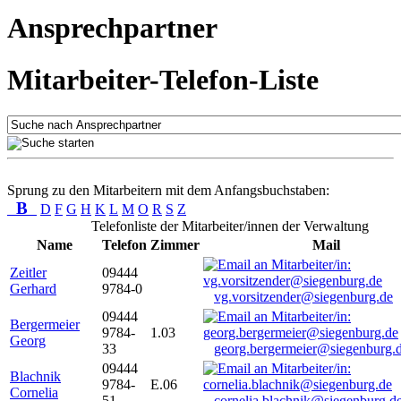
Ansprechpartner
Mitarbeiter-Telefon-Liste
Sprung zu den Mitarbeitern mit dem Anfangsbuchstaben:
B
D
F
G
H
K
L
M
O
R
S
Z
Telefonliste der Mitarbeiter/innen der Verwaltung
Name
Telefon
Zimmer
Mail
Zeitler
09444
Gerhard
9784-0
vg.vorsitzender@siegenburg.de
09444
Bergermeier
9784-
1.03
Georg
33
georg.bergermeier@siegenburg.
09444
Blachnik
9784-
E.06
Cornelia
51
cornelia.blachnik@siegenburg.d