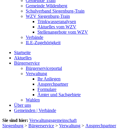
Gemeinde Train
Gemeinde Wildenberg
Schulverband Siegenburg-Train
WZV Siegenburg-Train
Trinkwasseranalysen
Aktuelles vom WZV
Stellenangebote vom WZV
Verbände
ILE-Zugehörigkeit
Startseite
Aktuelles
Bürgerservice
Bürgerserviceportal
Verwaltung
Ihr Anliegen
Ansprechpartner
Formulare
Ämter und Sachgebiete
Wahlen
Über uns
Gemeinden | Verbände
Sie sind hier:
Verwaltungsgemeinschaft
Siegenburg
>
Bürgerservice
>
Verwaltung
>
Ansprechpartner