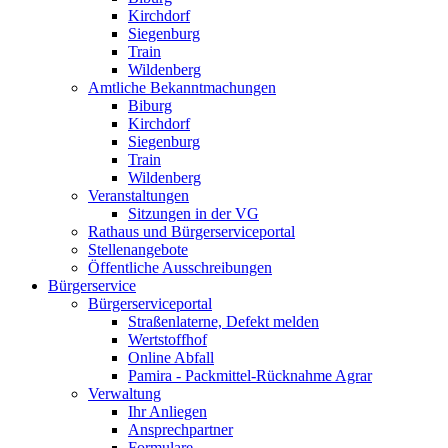
Kirchdorf
Siegenburg
Train
Wildenberg
Amtliche Bekanntmachungen
Biburg
Kirchdorf
Siegenburg
Train
Wildenberg
Veranstaltungen
Sitzungen in der VG
Rathaus und Bürgerserviceportal
Stellenangebote
Öffentliche Ausschreibungen
Bürgerservice
Bürgerserviceportal
Straßenlaterne, Defekt melden
Wertstoffhof
Online Abfall
Pamira - Packmittel-Rücknahme Agrar
Verwaltung
Ihr Anliegen
Ansprechpartner
Formulare