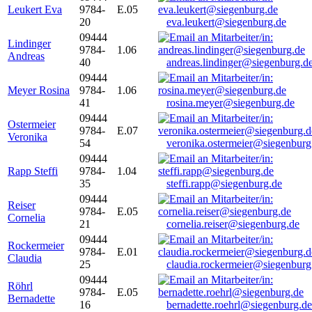
Leukert Eva
9784-
E.05
20
eva.leukert@siegenburg.de
09444
Lindinger
9784-
1.06
Andreas
40
andreas.lindinger@siegenburg.d
09444
Meyer Rosina
9784-
1.06
41
rosina.meyer@siegenburg.de
09444
Ostermeier
9784-
E.07
Veronika
54
veronika.ostermeier@siegenburg
09444
Rapp Steffi
9784-
1.04
35
steffi.rapp@siegenburg.de
09444
Reiser
9784-
E.05
Cornelia
21
cornelia.reiser@siegenburg.de
09444
Rockermeier
9784-
E.01
Claudia
25
claudia.rockermeier@siegenburg
09444
Röhrl
9784-
E.05
Bernadette
16
bernadette.roehrl@siegenburg.de