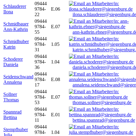
09444
Schlauderer
9784-
E.06
Ilona
22
ilona.schlauderer@siegenburg.d
09444
Schmidbauer
9784-
E.07
Ann-Kathrin
55
ann-kathrin.ebner@siegenburg.d
09444
Schmidhuber
9784-
1.05
Katrin
31
katrin.schmidhuber@siegenburg
09444
Schoderer
9784-
1.04
Daniela
36
daniela.schoderer@siegenburg.d
09444
Seidenschwand
9784-
E.08
Annalena
17
annalena.seidenschwand@siegen
09444
Sollner
9784-
E.07
Thomas
53
thomas.sollner@siegenburg.de
09444
Spannrad
9784-
E.01
Bettina
11
bettina.spannrad@siegenburg.de
09444
Stempfhuber
9784-
1.04
Julia