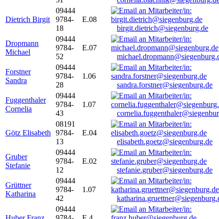
09444
Dietrich Birgit
9784-
E.08
18
birgit.dietrich@siegenburg.de
09444
Dropmann
9784-
E.07
Michael
52
michael.dropmann@siegenburg.
09444
Forstner
9784-
1.06
Sandra
28
sandra.forstner@siegenburg.de
09444
Fuggenthaler
9784-
1.07
Cornelia
43
cornelia.fuggenthaler@siegenbu
08191
Götz Elisabeth
9784-
E.04
13
elisabeth.goetz@siegenburg.de
09444
Gruber
9784-
E.02
Stefanie
12
stefanie.gruber@siegenburg.de
09444
Grüttner
9784-
1.07
Katharina
42
katharina.gruettner@siegenburg.
09444
Huber Franz
9784-
E 4