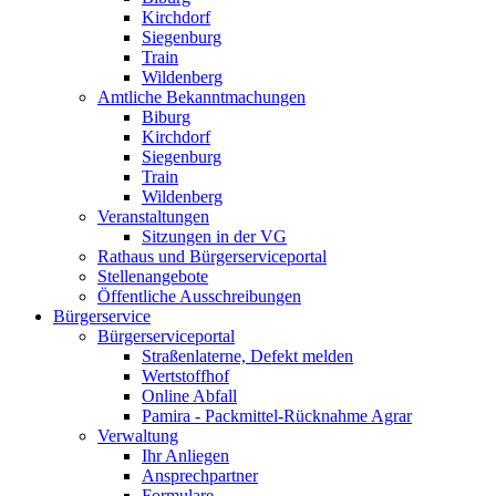
Kirchdorf
Siegenburg
Train
Wildenberg
Amtliche Bekanntmachungen
Biburg
Kirchdorf
Siegenburg
Train
Wildenberg
Veranstaltungen
Sitzungen in der VG
Rathaus und Bürgerserviceportal
Stellenangebote
Öffentliche Ausschreibungen
Bürgerservice
Bürgerserviceportal
Straßenlaterne, Defekt melden
Wertstoffhof
Online Abfall
Pamira - Packmittel-Rücknahme Agrar
Verwaltung
Ihr Anliegen
Ansprechpartner
Formulare