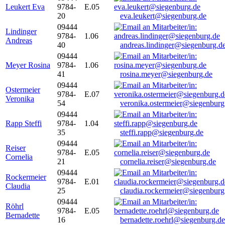
Leukert Eva
9784-
E.05
20
eva.leukert@siegenburg.de
09444
Lindinger
9784-
1.06
Andreas
40
andreas.lindinger@siegenburg.d
09444
Meyer Rosina
9784-
1.06
41
rosina.meyer@siegenburg.de
09444
Ostermeier
9784-
E.07
Veronika
54
veronika.ostermeier@siegenburg
09444
Rapp Steffi
9784-
1.04
35
steffi.rapp@siegenburg.de
09444
Reiser
9784-
E.05
Cornelia
21
cornelia.reiser@siegenburg.de
09444
Rockermeier
9784-
E.01
Claudia
25
claudia.rockermeier@siegenburg
09444
Röhrl
9784-
E.05
Bernadette
16
bernadette.roehrl@siegenburg.de