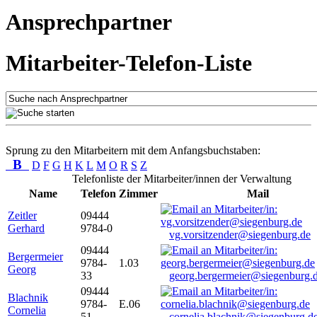
Ansprechpartner
Mitarbeiter-Telefon-Liste
Sprung zu den Mitarbeitern mit dem Anfangsbuchstaben:
B
D
F
G
H
K
L
M
O
R
S
Z
Telefonliste der Mitarbeiter/innen der Verwaltung
Name
Telefon
Zimmer
Mail
Zeitler
09444
Gerhard
9784-0
vg.vorsitzender@siegenburg.de
09444
Bergermeier
9784-
1.03
Georg
33
georg.bergermeier@siegenburg.
09444
Blachnik
9784-
E.06
Cornelia
51
cornelia.blachnik@siegenburg.d