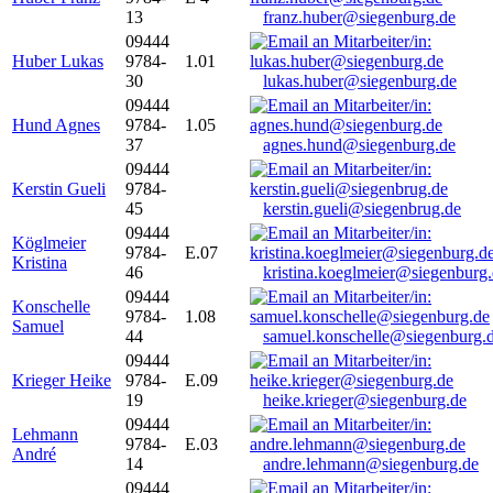
13
franz.huber@siegenburg.de
09444
Huber Lukas
9784-
1.01
30
lukas.huber@siegenburg.de
09444
Hund Agnes
9784-
1.05
37
agnes.hund@siegenburg.de
09444
Kerstin Gueli
9784-
45
kerstin.gueli@siegenbrug.de
09444
Köglmeier
9784-
E.07
Kristina
46
kristina.koeglmeier@siegenburg
09444
Konschelle
9784-
1.08
Samuel
44
samuel.konschelle@siegenburg.
09444
Krieger Heike
9784-
E.09
19
heike.krieger@siegenburg.de
09444
Lehmann
9784-
E.03
André
14
andre.lehmann@siegenburg.de
09444