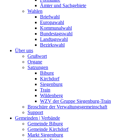
Ämter und Sachgebiete
Wahlen
Briefwahl
Europawahl
Kommunalwahl
Bundestagswahl
Landtagswahl
Bezirkswahl
Über uns
Grußwort
Organe
Satzungen
Biburg
Kirchdorf
Siegenburg
Train
Wildenberg
WZV der Gruppe Siegenburg-Train
Broschüre der Verwaltungsgemeinschaft
Support
Gemeinden | Verbände
Gemeinde Biburg
Gemeinde Kirchdorf
Markt Siegenburg