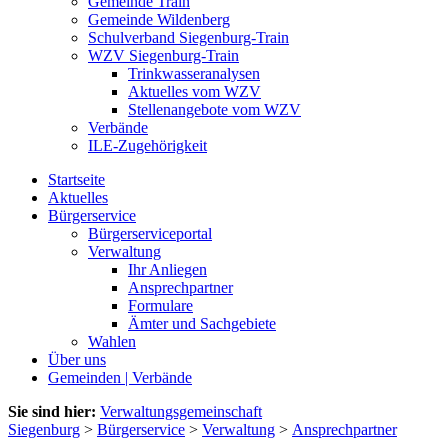
Gemeinde Train
Gemeinde Wildenberg
Schulverband Siegenburg-Train
WZV Siegenburg-Train
Trinkwasseranalysen
Aktuelles vom WZV
Stellenangebote vom WZV
Verbände
ILE-Zugehörigkeit
Startseite
Aktuelles
Bürgerservice
Bürgerserviceportal
Verwaltung
Ihr Anliegen
Ansprechpartner
Formulare
Ämter und Sachgebiete
Wahlen
Über uns
Gemeinden | Verbände
Sie sind hier:
Verwaltungsgemeinschaft
Siegenburg
>
Bürgerservice
>
Verwaltung
>
Ansprechpartner