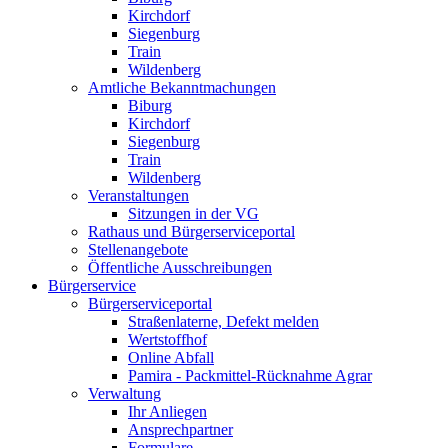
Kirchdorf
Siegenburg
Train
Wildenberg
Amtliche Bekanntmachungen
Biburg
Kirchdorf
Siegenburg
Train
Wildenberg
Veranstaltungen
Sitzungen in der VG
Rathaus und Bürgerserviceportal
Stellenangebote
Öffentliche Ausschreibungen
Bürgerservice
Bürgerserviceportal
Straßenlaterne, Defekt melden
Wertstoffhof
Online Abfall
Pamira - Packmittel-Rücknahme Agrar
Verwaltung
Ihr Anliegen
Ansprechpartner
Formulare