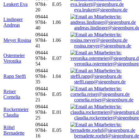
Leukert Eva
9784-
E.05
20
eva.leukert@siegenburg.de
09444
Lindinger
9784-
1.06
Andreas
40
andreas.lindinger@siegenburg.d
09444
Meyer Rosina
9784-
1.06
41
rosina.meyer@siegenburg.de
09444
Ostermeier
9784-
E.07
Veronika
54
veronika.ostermeier@siegenburg
09444
Rapp Steffi
9784-
1.04
35
steffi.rapp@siegenburg.de
09444
Reiser
9784-
E.05
Cornelia
21
cornelia.reiser@siegenburg.de
09444
Rockermeier
9784-
E.01
Claudia
25
claudia.rockermeier@siegenburg
09444
Röhrl
9784-
E.05
Bernadette
16
bernadette.roehrl@siegenburg.de