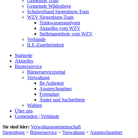
Gemeinde Train
Gemeinde Wildenberg
Schulverband Siegenburg-Train
WZV Siegenburg-Train
Trinkwasseranalysen
Aktuelles vom WZV
Stellenangebote vom WZV
Verbände
ILE-Zugehörigkeit
Startseite
Aktuelles
Bürgerservice
Bürgerserviceportal
Verwaltung
Ihr Anliegen
Ansprechpartner
Formulare
Ämter und Sachgebiete
Wahlen
Über uns
Gemeinden | Verbände
Sie sind hier:
Verwaltungsgemeinschaft
Siegenburg
>
Bürgerservice
>
Verwaltung
>
Ansprechpartner