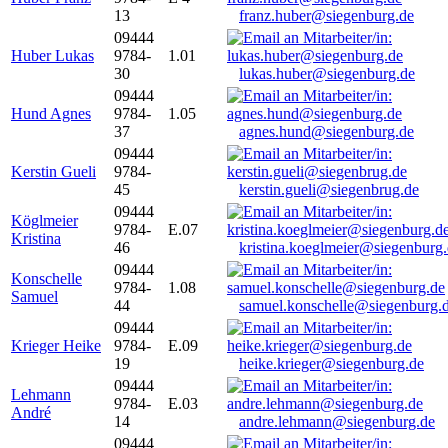
13
franz.huber@siegenburg.de
09444
Huber Lukas
9784-
1.01
30
lukas.huber@siegenburg.de
09444
Hund Agnes
9784-
1.05
37
agnes.hund@siegenburg.de
09444
Kerstin Gueli
9784-
45
kerstin.gueli@siegenbrug.de
09444
Köglmeier
9784-
E.07
Kristina
46
kristina.koeglmeier@siegenburg
09444
Konschelle
9784-
1.08
Samuel
44
samuel.konschelle@siegenburg.
09444
Krieger Heike
9784-
E.09
19
heike.krieger@siegenburg.de
09444
Lehmann
9784-
E.03
André
14
andre.lehmann@siegenburg.de
09444