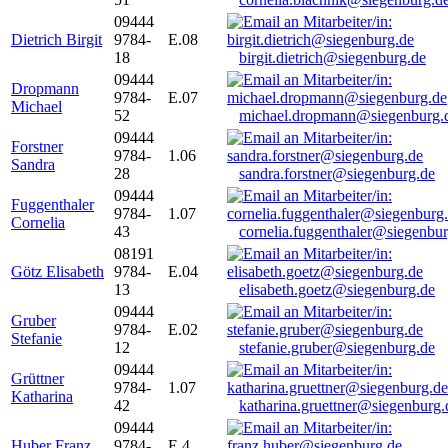
09444
Dietrich Birgit
9784-
E.08
18
birgit.dietrich@siegenburg.de
09444
Dropmann
9784-
E.07
Michael
52
michael.dropmann@siegenburg.
09444
Forstner
9784-
1.06
Sandra
28
sandra.forstner@siegenburg.de
09444
Fuggenthaler
9784-
1.07
Cornelia
43
cornelia.fuggenthaler@siegenbu
08191
Götz Elisabeth
9784-
E.04
13
elisabeth.goetz@siegenburg.de
09444
Gruber
9784-
E.02
Stefanie
12
stefanie.gruber@siegenburg.de
09444
Grüttner
9784-
1.07
Katharina
42
katharina.gruettner@siegenburg.
09444
Huber Franz
9784-
E 4