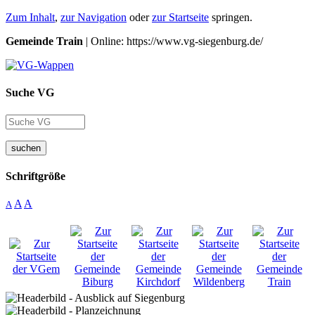
Zum Inhalt
,
zur Navigation
oder
zur Startseite
springen.
Gemeinde Train
| Online: https://www.vg-siegenburg.de/
Suche VG
suchen
Schriftgröße
A
A
A