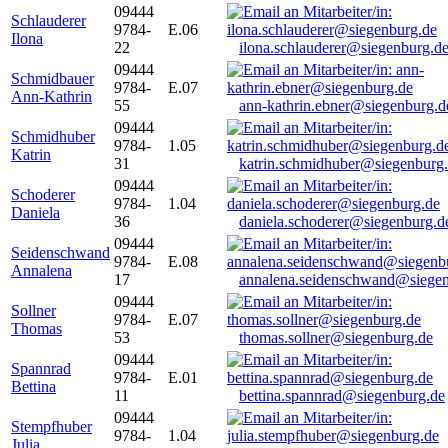
09444
Schlauderer
9784-
E.06
Ilona
22
ilona.schlauderer@siegenburg.d
09444
Schmidbauer
9784-
E.07
Ann-Kathrin
55
ann-kathrin.ebner@siegenburg.d
09444
Schmidhuber
9784-
1.05
Katrin
31
katrin.schmidhuber@siegenburg
09444
Schoderer
9784-
1.04
Daniela
36
daniela.schoderer@siegenburg.d
09444
Seidenschwand
9784-
E.08
Annalena
17
annalena.seidenschwand@siegen
09444
Sollner
9784-
E.07
Thomas
53
thomas.sollner@siegenburg.de
09444
Spannrad
9784-
E.01
Bettina
11
bettina.spannrad@siegenburg.de
09444
Stempfhuber
9784-
1.04
Julia