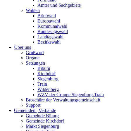
Ämter und Sachgebiete
Wahlen
Briefwahl
Europawahl
Kommunalwahl
Bundestagswahl
Landtagswahl
Bezirkswahl
Über uns
Grußwort
Organe
Satzungen
Biburg
Kirchdorf
Siegenburg
Train
Wildenberg
WZV der Gruppe Siegenburg-Train
Broschüre der Verwaltungsgemeinschaft
Support
Gemeinden | Verbände
Gemeinde Biburg
Gemeinde Kirchdorf
Markt Siegenburg