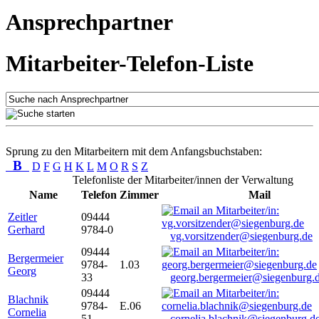
Ansprechpartner
Mitarbeiter-Telefon-Liste
Sprung zu den Mitarbeitern mit dem Anfangsbuchstaben:
B
D
F
G
H
K
L
M
O
R
S
Z
Telefonliste der Mitarbeiter/innen der Verwaltung
Name
Telefon
Zimmer
Mail
Zeitler
09444
Gerhard
9784-0
vg.vorsitzender@siegenburg.de
09444
Bergermeier
9784-
1.03
Georg
33
georg.bergermeier@siegenburg.
09444
Blachnik
9784-
E.06
Cornelia
51
cornelia.blachnik@siegenburg.d