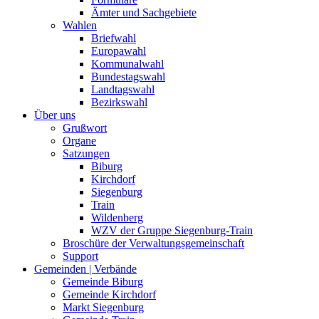
Ämter und Sachgebiete
Wahlen
Briefwahl
Europawahl
Kommunalwahl
Bundestagswahl
Landtagswahl
Bezirkswahl
Über uns
Grußwort
Organe
Satzungen
Biburg
Kirchdorf
Siegenburg
Train
Wildenberg
WZV der Gruppe Siegenburg-Train
Broschüre der Verwaltungsgemeinschaft
Support
Gemeinden | Verbände
Gemeinde Biburg
Gemeinde Kirchdorf
Markt Siegenburg