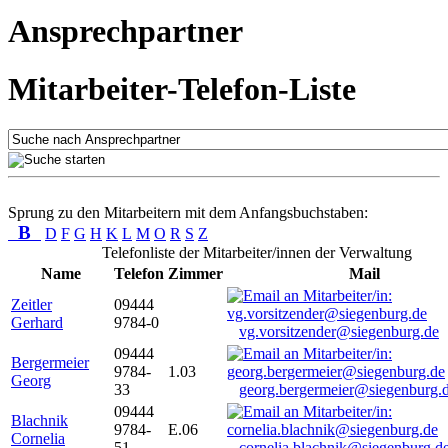
Ansprechpartner
Mitarbeiter-Telefon-Liste
Sprung zu den Mitarbeitern mit dem Anfangsbuchstaben:
B
D
F
G
H
K
L
M
O
R
S
Z
Telefonliste der Mitarbeiter/innen der Verwaltung
Name
Telefon
Zimmer
Mail
Zeitler
09444
Gerhard
9784-0
vg.vorsitzender@siegenburg.de
09444
Bergermeier
9784-
1.03
Georg
33
georg.bergermeier@siegenburg.
09444
Blachnik
9784-
E.06
Cornelia
51
cornelia.blachnik@siegenburg.d