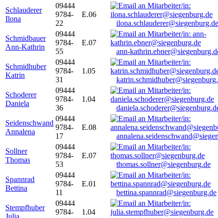
09444
Schlauderer
9784-
E.06
Ilona
22
ilona.schlauderer@siegenburg.d
09444
Schmidbauer
9784-
E.07
Ann-Kathrin
55
ann-kathrin.ebner@siegenburg.d
09444
Schmidhuber
9784-
1.05
Katrin
31
katrin.schmidhuber@siegenburg
09444
Schoderer
9784-
1.04
Daniela
36
daniela.schoderer@siegenburg.d
09444
Seidenschwand
9784-
E.08
Annalena
17
annalena.seidenschwand@siegen
09444
Sollner
9784-
E.07
Thomas
53
thomas.sollner@siegenburg.de
09444
Spannrad
9784-
E.01
Bettina
11
bettina.spannrad@siegenburg.de
09444
Stempfhuber
9784-
1.04
Julia