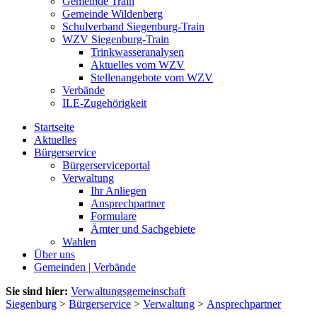
Gemeinde Train
Gemeinde Wildenberg
Schulverband Siegenburg-Train
WZV Siegenburg-Train
Trinkwasseranalysen
Aktuelles vom WZV
Stellenangebote vom WZV
Verbände
ILE-Zugehörigkeit
Startseite
Aktuelles
Bürgerservice
Bürgerserviceportal
Verwaltung
Ihr Anliegen
Ansprechpartner
Formulare
Ämter und Sachgebiete
Wahlen
Über uns
Gemeinden | Verbände
Sie sind hier:
Verwaltungsgemeinschaft
Siegenburg
>
Bürgerservice
>
Verwaltung
>
Ansprechpartner