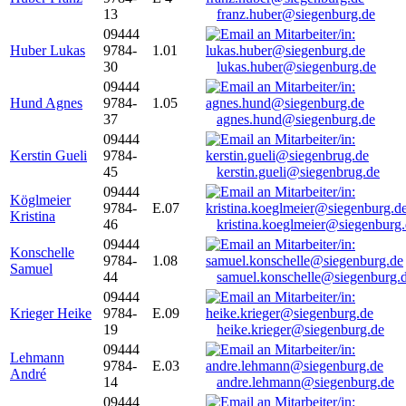
13
franz.huber@siegenburg.de
09444
Huber Lukas
9784-
1.01
30
lukas.huber@siegenburg.de
09444
Hund Agnes
9784-
1.05
37
agnes.hund@siegenburg.de
09444
Kerstin Gueli
9784-
45
kerstin.gueli@siegenbrug.de
09444
Köglmeier
9784-
E.07
Kristina
46
kristina.koeglmeier@siegenburg
09444
Konschelle
9784-
1.08
Samuel
44
samuel.konschelle@siegenburg.
09444
Krieger Heike
9784-
E.09
19
heike.krieger@siegenburg.de
09444
Lehmann
9784-
E.03
André
14
andre.lehmann@siegenburg.de
09444