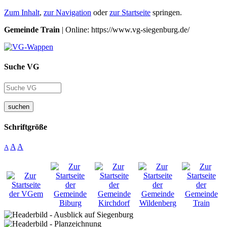
Zum Inhalt
,
zur Navigation
oder
zur Startseite
springen.
Gemeinde Train
| Online: https://www.vg-siegenburg.de/
Suche VG
suchen
Schriftgröße
A
A
A