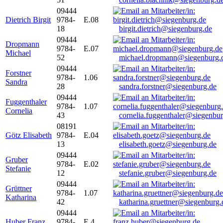
09444
Dietrich Birgit
9784-
E.08
18
birgit.dietrich@siegenburg.de
09444
Dropmann
9784-
E.07
Michael
52
michael.dropmann@siegenburg.
09444
Forstner
9784-
1.06
Sandra
28
sandra.forstner@siegenburg.de
09444
Fuggenthaler
9784-
1.07
Cornelia
43
cornelia.fuggenthaler@siegenbu
08191
Götz Elisabeth
9784-
E.04
13
elisabeth.goetz@siegenburg.de
09444
Gruber
9784-
E.02
Stefanie
12
stefanie.gruber@siegenburg.de
09444
Grüttner
9784-
1.07
Katharina
42
katharina.gruettner@siegenburg.
09444
Huber Franz
9784-
E 4