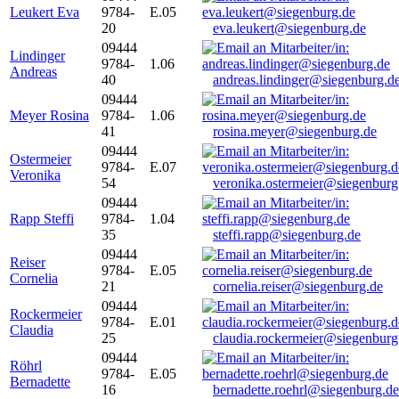
Leukert Eva
9784-
E.05
20
eva.leukert@siegenburg.de
09444
Lindinger
9784-
1.06
Andreas
40
andreas.lindinger@siegenburg.d
09444
Meyer Rosina
9784-
1.06
41
rosina.meyer@siegenburg.de
09444
Ostermeier
9784-
E.07
Veronika
54
veronika.ostermeier@siegenburg
09444
Rapp Steffi
9784-
1.04
35
steffi.rapp@siegenburg.de
09444
Reiser
9784-
E.05
Cornelia
21
cornelia.reiser@siegenburg.de
09444
Rockermeier
9784-
E.01
Claudia
25
claudia.rockermeier@siegenburg
09444
Röhrl
9784-
E.05
Bernadette
16
bernadette.roehrl@siegenburg.de