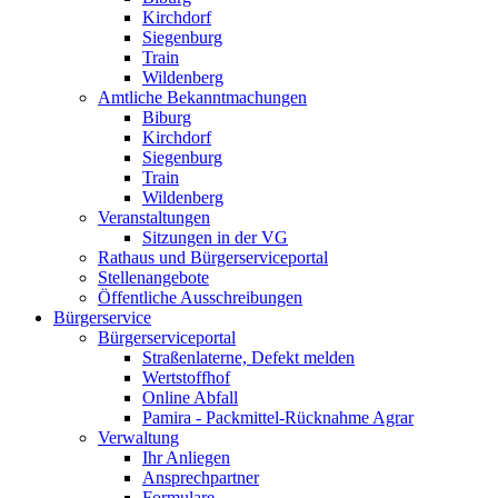
Kirchdorf
Siegenburg
Train
Wildenberg
Amtliche Bekanntmachungen
Biburg
Kirchdorf
Siegenburg
Train
Wildenberg
Veranstaltungen
Sitzungen in der VG
Rathaus und Bürgerserviceportal
Stellenangebote
Öffentliche Ausschreibungen
Bürgerservice
Bürgerserviceportal
Straßenlaterne, Defekt melden
Wertstoffhof
Online Abfall
Pamira - Packmittel-Rücknahme Agrar
Verwaltung
Ihr Anliegen
Ansprechpartner
Formulare