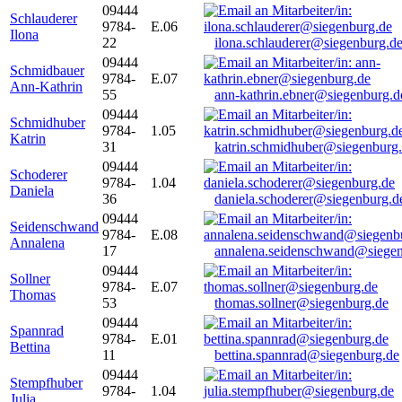
09444
Schlauderer
9784-
E.06
Ilona
22
ilona.schlauderer@siegenburg.d
09444
Schmidbauer
9784-
E.07
Ann-Kathrin
55
ann-kathrin.ebner@siegenburg.d
09444
Schmidhuber
9784-
1.05
Katrin
31
katrin.schmidhuber@siegenburg
09444
Schoderer
9784-
1.04
Daniela
36
daniela.schoderer@siegenburg.d
09444
Seidenschwand
9784-
E.08
Annalena
17
annalena.seidenschwand@siegen
09444
Sollner
9784-
E.07
Thomas
53
thomas.sollner@siegenburg.de
09444
Spannrad
9784-
E.01
Bettina
11
bettina.spannrad@siegenburg.de
09444
Stempfhuber
9784-
1.04
Julia