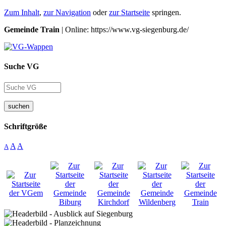
Zum Inhalt
,
zur Navigation
oder
zur Startseite
springen.
Gemeinde Train
| Online: https://www.vg-siegenburg.de/
Suche VG
suchen
Schriftgröße
A
A
A