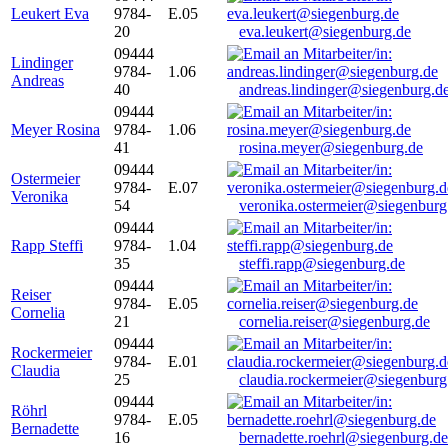
Leukert Eva
9784-
E.05
20
eva.leukert@siegenburg.de
09444
Lindinger
9784-
1.06
Andreas
40
andreas.lindinger@siegenburg.d
09444
Meyer Rosina
9784-
1.06
41
rosina.meyer@siegenburg.de
09444
Ostermeier
9784-
E.07
Veronika
54
veronika.ostermeier@siegenburg
09444
Rapp Steffi
9784-
1.04
35
steffi.rapp@siegenburg.de
09444
Reiser
9784-
E.05
Cornelia
21
cornelia.reiser@siegenburg.de
09444
Rockermeier
9784-
E.01
Claudia
25
claudia.rockermeier@siegenburg
09444
Röhrl
9784-
E.05
Bernadette
16
bernadette.roehrl@siegenburg.de