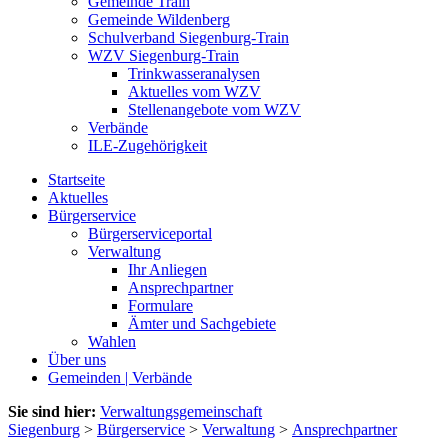
Gemeinde Train
Gemeinde Wildenberg
Schulverband Siegenburg-Train
WZV Siegenburg-Train
Trinkwasseranalysen
Aktuelles vom WZV
Stellenangebote vom WZV
Verbände
ILE-Zugehörigkeit
Startseite
Aktuelles
Bürgerservice
Bürgerserviceportal
Verwaltung
Ihr Anliegen
Ansprechpartner
Formulare
Ämter und Sachgebiete
Wahlen
Über uns
Gemeinden | Verbände
Sie sind hier:
Verwaltungsgemeinschaft
Siegenburg
>
Bürgerservice
>
Verwaltung
>
Ansprechpartner