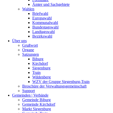
Ämter und Sachgebiete
Wahlen
Briefwahl
Europawahl
Kommunalwahl
Bundestagswahl
Landtagswahl
Bezirkswahl
Über uns
Grußwort
Organe
Satzungen
Biburg
Kirchdorf
Siegenburg
Train
Wildenberg
WZV der Gruppe Siegenburg-Train
Broschüre der Verwaltungsgemeinschaft
Support
Gemeinden | Verbände
Gemeinde Biburg
Gemeinde Kirchdorf
Markt Siegenburg