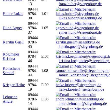
13
franz.huber@siegenburg.de
09444
Huber Lukas
9784-
1.01
30
lukas.huber@siegenburg.de
09444
Hund Agnes
9784-
1.05
37
agnes.hund@siegenburg.de
09444
Kerstin Gueli
9784-
45
kerstin.gueli@siegenbrug.de
09444
Köglmeier
9784-
E.07
Kristina
46
kristina.koeglmeier@siegenburg
09444
Konschelle
9784-
1.08
Samuel
44
samuel.konschelle@siegenburg.
09444
Krieger Heike
9784-
E.09
19
heike.krieger@siegenburg.de
09444
Lehmann
9784-
E.03
André
14
andre.lehmann@siegenburg.de
09444