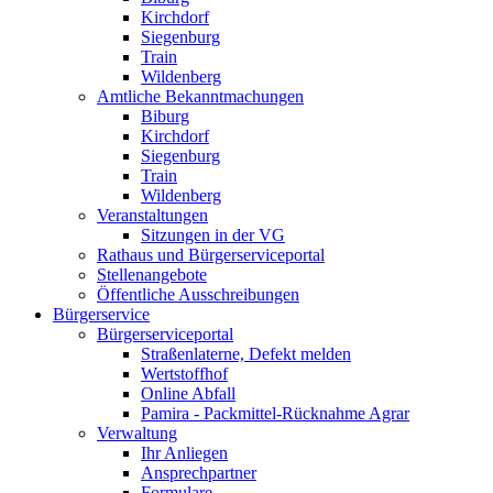
Kirchdorf
Siegenburg
Train
Wildenberg
Amtliche Bekanntmachungen
Biburg
Kirchdorf
Siegenburg
Train
Wildenberg
Veranstaltungen
Sitzungen in der VG
Rathaus und Bürgerserviceportal
Stellenangebote
Öffentliche Ausschreibungen
Bürgerservice
Bürgerserviceportal
Straßenlaterne, Defekt melden
Wertstoffhof
Online Abfall
Pamira - Packmittel-Rücknahme Agrar
Verwaltung
Ihr Anliegen
Ansprechpartner
Formulare