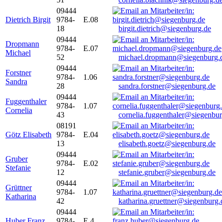
09444
Dietrich Birgit
9784-
E.08
18
birgit.dietrich@siegenburg.de
09444
Dropmann
9784-
E.07
Michael
52
michael.dropmann@siegenburg.
09444
Forstner
9784-
1.06
Sandra
28
sandra.forstner@siegenburg.de
09444
Fuggenthaler
9784-
1.07
Cornelia
43
cornelia.fuggenthaler@siegenbu
08191
Götz Elisabeth
9784-
E.04
13
elisabeth.goetz@siegenburg.de
09444
Gruber
9784-
E.02
Stefanie
12
stefanie.gruber@siegenburg.de
09444
Grüttner
9784-
1.07
Katharina
42
katharina.gruettner@siegenburg.
09444
Huber Franz
9784-
E 4