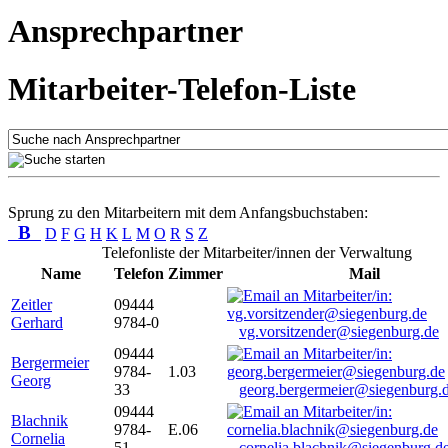
Ansprechpartner
Mitarbeiter-Telefon-Liste
Sprung zu den Mitarbeitern mit dem Anfangsbuchstaben:
B
D
F
G
H
K
L
M
O
R
S
Z
Telefonliste der Mitarbeiter/innen der Verwaltung
Name
Telefon
Zimmer
Mail
Zeitler
09444
Gerhard
9784-0
vg.vorsitzender@siegenburg.de
09444
Bergermeier
9784-
1.03
Georg
33
georg.bergermeier@siegenburg.
09444
Blachnik
9784-
E.06
Cornelia
51
cornelia.blachnik@siegenburg.d