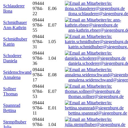
09444
Schlauderer
9784-
E.06
Ilona
22
ilona.schlauderer@siegenburg.d
09444
Schmidbauer
9784-
E.07
Ann-Kathrin
55
ann-kathrin.ebner@siegenburg.d
09444
Schmidhuber
9784-
1.05
Katrin
31
katrin.schmidhuber@siegenburg
09444
Schoderer
9784-
1.04
Daniela
36
daniela.schoderer@siegenburg.d
09444
Seidenschwand
9784-
E.08
Annalena
17
annalena.seidenschwand@siegen
09444
Sollner
9784-
E.07
Thomas
53
thomas.sollner@siegenburg.de
09444
Spannrad
9784-
E.01
Bettina
11
bettina.spannrad@siegenburg.de
09444
Stempfhuber
9784-
1.04
Julia