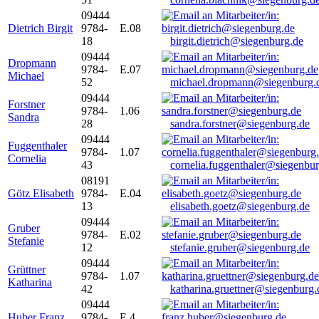
09444
Dietrich Birgit
9784-
E.08
18
birgit.dietrich@siegenburg.de
09444
Dropmann
9784-
E.07
Michael
52
michael.dropmann@siegenburg.
09444
Forstner
9784-
1.06
Sandra
28
sandra.forstner@siegenburg.de
09444
Fuggenthaler
9784-
1.07
Cornelia
43
cornelia.fuggenthaler@siegenbu
08191
Götz Elisabeth
9784-
E.04
13
elisabeth.goetz@siegenburg.de
09444
Gruber
9784-
E.02
Stefanie
12
stefanie.gruber@siegenburg.de
09444
Grüttner
9784-
1.07
Katharina
42
katharina.gruettner@siegenburg.
09444
Huber Franz
9784-
E 4