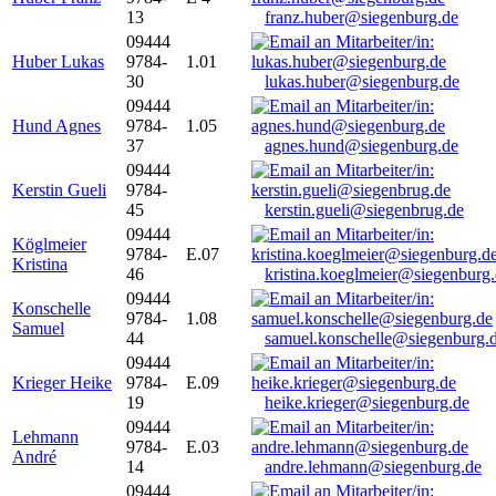
13
franz.huber@siegenburg.de
09444
Huber Lukas
9784-
1.01
30
lukas.huber@siegenburg.de
09444
Hund Agnes
9784-
1.05
37
agnes.hund@siegenburg.de
09444
Kerstin Gueli
9784-
45
kerstin.gueli@siegenbrug.de
09444
Köglmeier
9784-
E.07
Kristina
46
kristina.koeglmeier@siegenburg
09444
Konschelle
9784-
1.08
Samuel
44
samuel.konschelle@siegenburg.
09444
Krieger Heike
9784-
E.09
19
heike.krieger@siegenburg.de
09444
Lehmann
9784-
E.03
André
14
andre.lehmann@siegenburg.de
09444