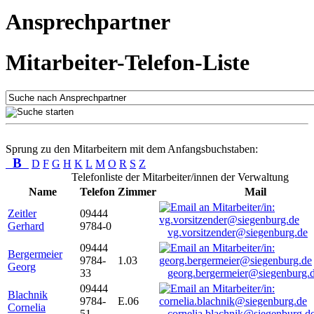
Ansprechpartner
Mitarbeiter-Telefon-Liste
Sprung zu den Mitarbeitern mit dem Anfangsbuchstaben:
B
D
F
G
H
K
L
M
O
R
S
Z
Telefonliste der Mitarbeiter/innen der Verwaltung
Name
Telefon
Zimmer
Mail
Zeitler
09444
Gerhard
9784-0
vg.vorsitzender@siegenburg.de
09444
Bergermeier
9784-
1.03
Georg
33
georg.bergermeier@siegenburg.
09444
Blachnik
9784-
E.06
Cornelia
51
cornelia.blachnik@siegenburg.d