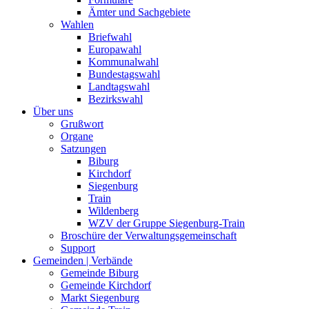
Ämter und Sachgebiete
Wahlen
Briefwahl
Europawahl
Kommunalwahl
Bundestagswahl
Landtagswahl
Bezirkswahl
Über uns
Grußwort
Organe
Satzungen
Biburg
Kirchdorf
Siegenburg
Train
Wildenberg
WZV der Gruppe Siegenburg-Train
Broschüre der Verwaltungsgemeinschaft
Support
Gemeinden | Verbände
Gemeinde Biburg
Gemeinde Kirchdorf
Markt Siegenburg