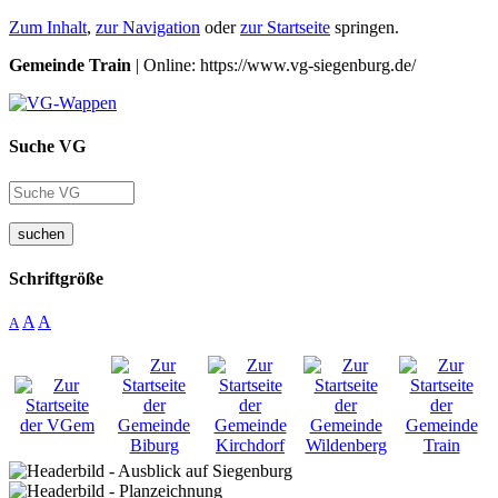
Zum Inhalt
,
zur Navigation
oder
zur Startseite
springen.
Gemeinde Train
| Online: https://www.vg-siegenburg.de/
Suche VG
suchen
Schriftgröße
A
A
A