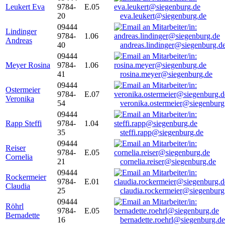
Leukert Eva
9784-
E.05
20
eva.leukert@siegenburg.de
09444
Lindinger
9784-
1.06
Andreas
40
andreas.lindinger@siegenburg.d
09444
Meyer Rosina
9784-
1.06
41
rosina.meyer@siegenburg.de
09444
Ostermeier
9784-
E.07
Veronika
54
veronika.ostermeier@siegenburg
09444
Rapp Steffi
9784-
1.04
35
steffi.rapp@siegenburg.de
09444
Reiser
9784-
E.05
Cornelia
21
cornelia.reiser@siegenburg.de
09444
Rockermeier
9784-
E.01
Claudia
25
claudia.rockermeier@siegenburg
09444
Röhrl
9784-
E.05
Bernadette
16
bernadette.roehrl@siegenburg.de