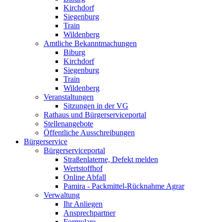
Kirchdorf
Siegenburg
Train
Wildenberg
Amtliche Bekanntmachungen
Biburg
Kirchdorf
Siegenburg
Train
Wildenberg
Veranstaltungen
Sitzungen in der VG
Rathaus und Bürgerserviceportal
Stellenangebote
Öffentliche Ausschreibungen
Bürgerservice
Bürgerserviceportal
Straßenlaterne, Defekt melden
Wertstoffhof
Online Abfall
Pamira - Packmittel-Rücknahme Agrar
Verwaltung
Ihr Anliegen
Ansprechpartner
Formulare