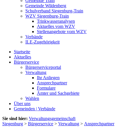
Gemeinde Train
Gemeinde Wildenberg
Schulverband Siegenburg-Train
WZV Siegenburg-Train
Trinkwasseranalysen
Aktuelles vom WZV
Stellenangebote vom WZV
Verbände
ILE-Zugehörigkeit
Startseite
Aktuelles
Bürgerservice
Bürgerserviceportal
Verwaltung
Ihr Anliegen
Ansprechpartner
Formulare
Ämter und Sachgebiete
Wahlen
Über uns
Gemeinden | Verbände
Sie sind hier:
Verwaltungsgemeinschaft
Siegenburg
>
Bürgerservice
>
Verwaltung
>
Ansprechpartner