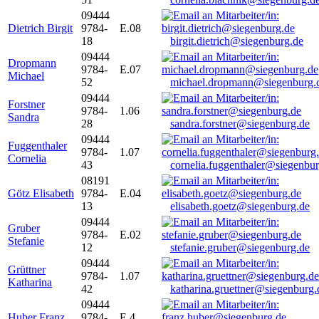
09444
Dietrich Birgit
9784-
E.08
18
birgit.dietrich@siegenburg.de
09444
Dropmann
9784-
E.07
Michael
52
michael.dropmann@siegenburg.
09444
Forstner
9784-
1.06
Sandra
28
sandra.forstner@siegenburg.de
09444
Fuggenthaler
9784-
1.07
Cornelia
43
cornelia.fuggenthaler@siegenbu
08191
Götz Elisabeth
9784-
E.04
13
elisabeth.goetz@siegenburg.de
09444
Gruber
9784-
E.02
Stefanie
12
stefanie.gruber@siegenburg.de
09444
Grüttner
9784-
1.07
Katharina
42
katharina.gruettner@siegenburg.
09444
Huber Franz
9784-
E 4