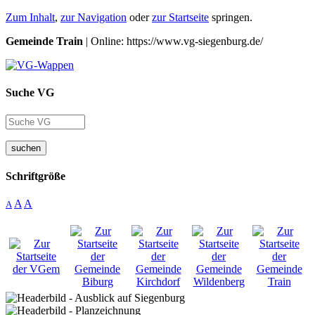
Zum Inhalt
,
zur Navigation
oder
zur Startseite
springen.
Gemeinde Train
| Online: https://www.vg-siegenburg.de/
Suche VG
suchen
Schriftgröße
A
A
A