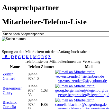
Ansprechpartner
Mitarbeiter-Telefon-Liste
Sprung zu den Mitarbeitern mit dem Anfangsbuchstaben:
B
D
F
G
H
K
L
M
O
R
S
Z
Telefonliste der Mitarbeiter/innen der Verwaltung
Name
Telefon
Zimmer
Mail
Zeitler
09444
Gerhard
9784-0
vg.vorsitzender@siegenburg.de
09444
Bergermeier
9784-
1.03
Georg
33
georg.bergermeier@siegenburg.
09444
Blachnik
9784-
E.06
Cornelia
51
cornelia.blachnik@siegenburg.d