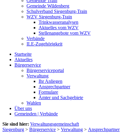
Gemeinde Train
Gemeinde Wildenberg
Schulverband Siegenburg-Train
WZV Siegenburg-Train
Trinkwasseranalysen
Aktuelles vom WZV
Stellenangebote vom WZV
Verbände
ILE-Zugehörigkeit
Startseite
Aktuelles
Bürgerservice
Bürgerserviceportal
Verwaltung
Ihr Anliegen
Ansprechpartner
Formulare
Ämter und Sachgebiete
Wahlen
Über uns
Gemeinden | Verbände
Sie sind hier:
Verwaltungsgemeinschaft
Siegenburg
>
Bürgerservice
>
Verwaltung
>
Ansprechpartner