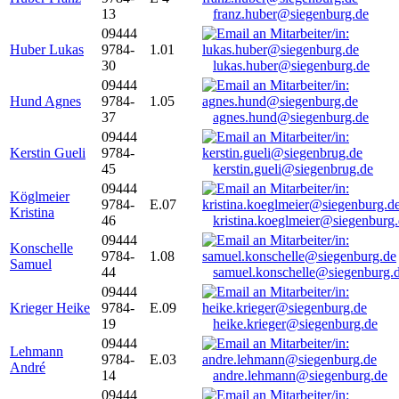
13
franz.huber@siegenburg.de
09444
Huber Lukas
9784-
1.01
30
lukas.huber@siegenburg.de
09444
Hund Agnes
9784-
1.05
37
agnes.hund@siegenburg.de
09444
Kerstin Gueli
9784-
45
kerstin.gueli@siegenbrug.de
09444
Köglmeier
9784-
E.07
Kristina
46
kristina.koeglmeier@siegenburg
09444
Konschelle
9784-
1.08
Samuel
44
samuel.konschelle@siegenburg.
09444
Krieger Heike
9784-
E.09
19
heike.krieger@siegenburg.de
09444
Lehmann
9784-
E.03
André
14
andre.lehmann@siegenburg.de
09444