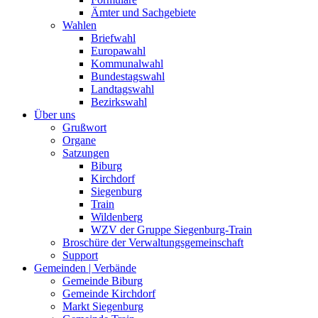
Ämter und Sachgebiete
Wahlen
Briefwahl
Europawahl
Kommunalwahl
Bundestagswahl
Landtagswahl
Bezirkswahl
Über uns
Grußwort
Organe
Satzungen
Biburg
Kirchdorf
Siegenburg
Train
Wildenberg
WZV der Gruppe Siegenburg-Train
Broschüre der Verwaltungsgemeinschaft
Support
Gemeinden | Verbände
Gemeinde Biburg
Gemeinde Kirchdorf
Markt Siegenburg