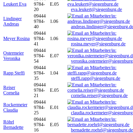
Leukert Eva
9784-
E.05
20
eva.leukert@siegenburg.de
09444
Lindinger
9784-
1.06
Andreas
40
andreas.lindinger@siegenburg.d
09444
Meyer Rosina
9784-
1.06
41
rosina.meyer@siegenburg.de
09444
Ostermeier
9784-
E.07
Veronika
54
veronika.ostermeier@siegenburg
09444
Rapp Steffi
9784-
1.04
35
steffi.rapp@siegenburg.de
09444
Reiser
9784-
E.05
Cornelia
21
cornelia.reiser@siegenburg.de
09444
Rockermeier
9784-
E.01
Claudia
25
claudia.rockermeier@siegenburg
09444
Röhrl
9784-
E.05
Bernadette
16
bernadette.roehrl@siegenburg.de