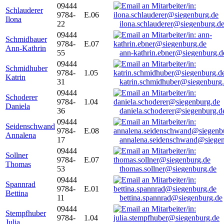
09444
Schlauderer
9784-
E.06
Ilona
22
ilona.schlauderer@siegenburg.d
09444
Schmidbauer
9784-
E.07
Ann-Kathrin
55
ann-kathrin.ebner@siegenburg.d
09444
Schmidhuber
9784-
1.05
Katrin
31
katrin.schmidhuber@siegenburg
09444
Schoderer
9784-
1.04
Daniela
36
daniela.schoderer@siegenburg.d
09444
Seidenschwand
9784-
E.08
Annalena
17
annalena.seidenschwand@siegen
09444
Sollner
9784-
E.07
Thomas
53
thomas.sollner@siegenburg.de
09444
Spannrad
9784-
E.01
Bettina
11
bettina.spannrad@siegenburg.de
09444
Stempfhuber
9784-
1.04
Julia