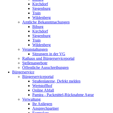
Kirchdorf
Siegenburg
Train
Wildenberg
Amtliche Bekanntmachungen
Biburg
Kirchdorf
Siegenburg
Train
Wildenberg
Veranstaltungen
Sitzungen in der VG
Rathaus und Bürgerserviceportal
Stellenangebote
Öffentliche Ausschreibungen
Bürgerservice
Bürgerserviceportal
Straßenlaterne, Defekt melden
Wertstoffhof
Online Abfall
Pamira - Packmittel-Rücknahme Agrar
Verwaltung
Ihr Anliegen
Ansprechpartner
Formulare