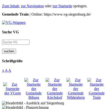
Zum Inhalt
,
zur Navigation
oder
zur Startseite
springen.
Gemeinde Train
| Online: https://www.vg-siegenburg.de/
Suche VG
suchen
Schriftgröße
A
A
A