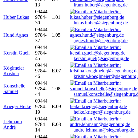
13
franz.huber@siegenburg.de
09444
Huber Lukas
9784-
1.01
30
lukas.huber@siegenburg.de
09444
Hund Agnes
9784-
1.05
37
agnes.hund@siegenburg.de
09444
Kerstin Gueli
9784-
45
kerstin.gueli@siegenbrug.de
09444
Köglmeier
9784-
E.07
Kristina
46
kristina.koeglmeier@siegenburg
09444
Konschelle
9784-
1.08
Samuel
44
samuel.konschelle@siegenburg.
09444
Krieger Heike
9784-
E.09
19
heike.krieger@siegenburg.de
09444
Lehmann
9784-
E.03
André
14
andre.lehmann@siegenburg.de
09444