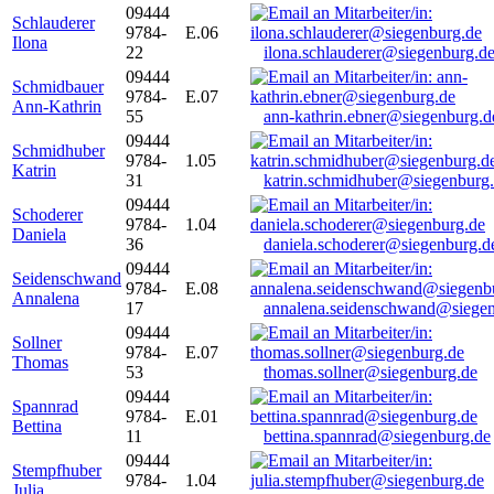
09444
Schlauderer
9784-
E.06
Ilona
22
ilona.schlauderer@siegenburg.d
09444
Schmidbauer
9784-
E.07
Ann-Kathrin
55
ann-kathrin.ebner@siegenburg.d
09444
Schmidhuber
9784-
1.05
Katrin
31
katrin.schmidhuber@siegenburg
09444
Schoderer
9784-
1.04
Daniela
36
daniela.schoderer@siegenburg.d
09444
Seidenschwand
9784-
E.08
Annalena
17
annalena.seidenschwand@siegen
09444
Sollner
9784-
E.07
Thomas
53
thomas.sollner@siegenburg.de
09444
Spannrad
9784-
E.01
Bettina
11
bettina.spannrad@siegenburg.de
09444
Stempfhuber
9784-
1.04
Julia