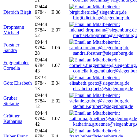
09444
Dietrich Birgit
9784-
E.08
18
birgit.dietrich@siegenburg.de
09444
Dropmann
9784-
E.07
Michael
52
michael.dropmann@siegenburg.
09444
Forstner
9784-
1.06
Sandra
28
sandra.forstner@siegenburg.de
09444
Fuggenthaler
9784-
1.07
Cornelia
43
cornelia.fuggenthaler@siegenbu
08191
Götz Elisabeth
9784-
E.04
13
elisabeth.goetz@siegenburg.de
09444
Gruber
9784-
E.02
Stefanie
12
stefanie.gruber@siegenburg.de
09444
Grüttner
9784-
1.07
Katharina
42
katharina.gruettner@siegenburg.
09444
Huber Franz
9784-
E 4