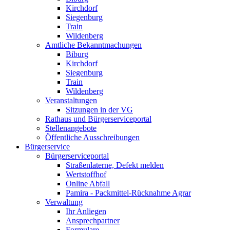
Kirchdorf
Siegenburg
Train
Wildenberg
Amtliche Bekanntmachungen
Biburg
Kirchdorf
Siegenburg
Train
Wildenberg
Veranstaltungen
Sitzungen in der VG
Rathaus und Bürgerserviceportal
Stellenangebote
Öffentliche Ausschreibungen
Bürgerservice
Bürgerserviceportal
Straßenlaterne, Defekt melden
Wertstoffhof
Online Abfall
Pamira - Packmittel-Rücknahme Agrar
Verwaltung
Ihr Anliegen
Ansprechpartner
Formulare