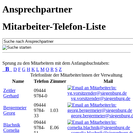
Ansprechpartner
Mitarbeiter-Telefon-Liste
Sprung zu den Mitarbeitern mit dem Anfangsbuchstaben:
B
D
F
G
H
K
L
M
O
R
S
Z
Telefonliste der Mitarbeiter/innen der Verwaltung
Name
Telefon
Zimmer
Mail
Zeitler
09444
Gerhard
9784-0
vg.vorsitzender@siegenburg.de
09444
Bergermeier
9784-
1.03
Georg
33
georg.bergermeier@siegenburg.
09444
Blachnik
9784-
E.06
Cornelia
51
cornelia.blachnik@siegenburg.d