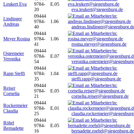
Leukert Eva
9784-
E.05
20
eva.leukert@siegenburg.de
09444
Lindinger
9784-
1.06
Andreas
40
andreas.lindinger@siegenburg.d
09444
Meyer Rosina
9784-
1.06
41
rosina.meyer@siegenburg.de
09444
Ostermeier
9784-
E.07
Veronika
54
veronika.ostermeier@siegenburg
09444
Rapp Steffi
9784-
1.04
35
steffi.rapp@siegenburg.de
09444
Reiser
9784-
E.05
Cornelia
21
cornelia.reiser@siegenburg.de
09444
Rockermeier
9784-
E.01
Claudia
25
claudia.rockermeier@siegenburg
09444
Röhrl
9784-
E.05
Bernadette
16
bernadette.roehrl@siegenburg.de