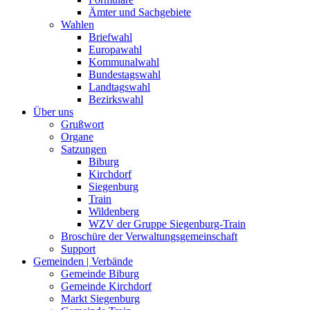
Ämter und Sachgebiete
Wahlen
Briefwahl
Europawahl
Kommunalwahl
Bundestagswahl
Landtagswahl
Bezirkswahl
Über uns
Grußwort
Organe
Satzungen
Biburg
Kirchdorf
Siegenburg
Train
Wildenberg
WZV der Gruppe Siegenburg-Train
Broschüre der Verwaltungsgemeinschaft
Support
Gemeinden | Verbände
Gemeinde Biburg
Gemeinde Kirchdorf
Markt Siegenburg