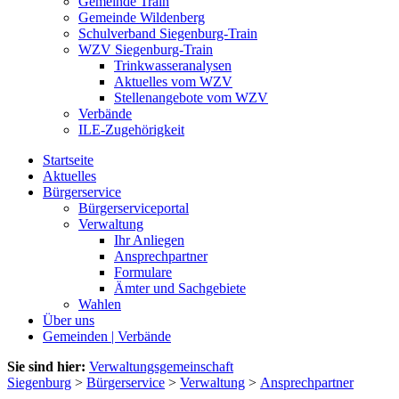
Gemeinde Train
Gemeinde Wildenberg
Schulverband Siegenburg-Train
WZV Siegenburg-Train
Trinkwasseranalysen
Aktuelles vom WZV
Stellenangebote vom WZV
Verbände
ILE-Zugehörigkeit
Startseite
Aktuelles
Bürgerservice
Bürgerserviceportal
Verwaltung
Ihr Anliegen
Ansprechpartner
Formulare
Ämter und Sachgebiete
Wahlen
Über uns
Gemeinden | Verbände
Sie sind hier:
Verwaltungsgemeinschaft
Siegenburg
>
Bürgerservice
>
Verwaltung
>
Ansprechpartner