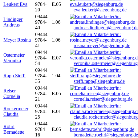
Leukert Eva
9784-
E.05
20
eva.leukert@siegenburg.de
09444
Lindinger
9784-
1.06
Andreas
40
andreas.lindinger@siegenburg.d
09444
Meyer Rosina
9784-
1.06
41
rosina.meyer@siegenburg.de
09444
Ostermeier
9784-
E.07
Veronika
54
veronika.ostermeier@siegenburg
09444
Rapp Steffi
9784-
1.04
35
steffi.rapp@siegenburg.de
09444
Reiser
9784-
E.05
Cornelia
21
cornelia.reiser@siegenburg.de
09444
Rockermeier
9784-
E.01
Claudia
25
claudia.rockermeier@siegenburg
09444
Röhrl
9784-
E.05
Bernadette
16
bernadette.roehrl@siegenburg.de