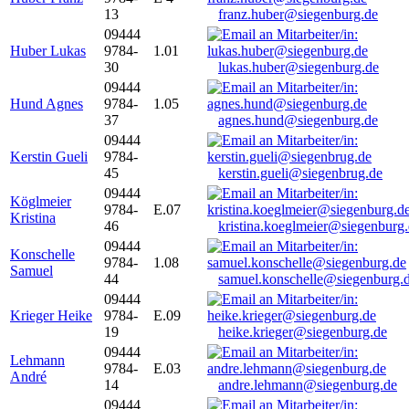
13
franz.huber@siegenburg.de
09444
Huber Lukas
9784-
1.01
30
lukas.huber@siegenburg.de
09444
Hund Agnes
9784-
1.05
37
agnes.hund@siegenburg.de
09444
Kerstin Gueli
9784-
45
kerstin.gueli@siegenbrug.de
09444
Köglmeier
9784-
E.07
Kristina
46
kristina.koeglmeier@siegenburg
09444
Konschelle
9784-
1.08
Samuel
44
samuel.konschelle@siegenburg.
09444
Krieger Heike
9784-
E.09
19
heike.krieger@siegenburg.de
09444
Lehmann
9784-
E.03
André
14
andre.lehmann@siegenburg.de
09444