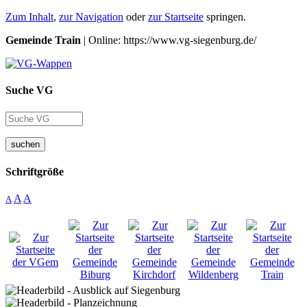
Zum Inhalt
,
zur Navigation
oder
zur Startseite
springen.
Gemeinde Train
| Online: https://www.vg-siegenburg.de/
Suche VG
suchen
Schriftgröße
A
A
A