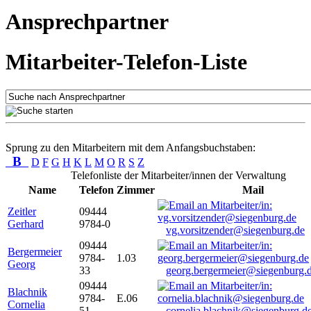
Ansprechpartner
Mitarbeiter-Telefon-Liste
Sprung zu den Mitarbeitern mit dem Anfangsbuchstaben:
B
D
F
G
H
K
L
M
O
R
S
Z
Telefonliste der Mitarbeiter/innen der Verwaltung
Name
Telefon
Zimmer
Mail
Zeitler
09444
Gerhard
9784-0
vg.vorsitzender@siegenburg.de
09444
Bergermeier
9784-
1.03
Georg
33
georg.bergermeier@siegenburg.
09444
Blachnik
9784-
E.06
Cornelia
51
cornelia.blachnik@siegenburg.d