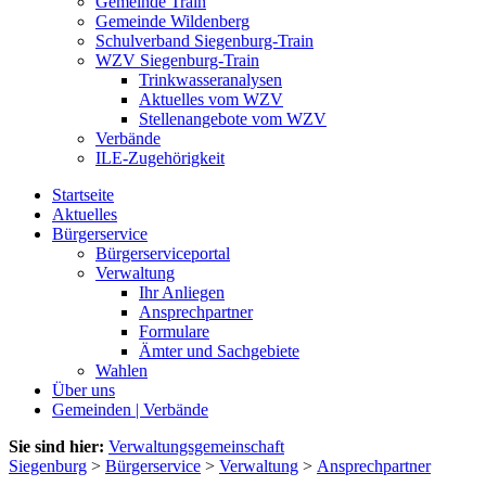
Gemeinde Train
Gemeinde Wildenberg
Schulverband Siegenburg-Train
WZV Siegenburg-Train
Trinkwasseranalysen
Aktuelles vom WZV
Stellenangebote vom WZV
Verbände
ILE-Zugehörigkeit
Startseite
Aktuelles
Bürgerservice
Bürgerserviceportal
Verwaltung
Ihr Anliegen
Ansprechpartner
Formulare
Ämter und Sachgebiete
Wahlen
Über uns
Gemeinden | Verbände
Sie sind hier:
Verwaltungsgemeinschaft
Siegenburg
>
Bürgerservice
>
Verwaltung
>
Ansprechpartner