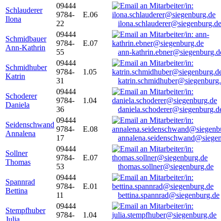
09444
Schlauderer
9784-
E.06
Ilona
22
ilona.schlauderer@siegenburg.d
09444
Schmidbauer
9784-
E.07
Ann-Kathrin
55
ann-kathrin.ebner@siegenburg.d
09444
Schmidhuber
9784-
1.05
Katrin
31
katrin.schmidhuber@siegenburg
09444
Schoderer
9784-
1.04
Daniela
36
daniela.schoderer@siegenburg.d
09444
Seidenschwand
9784-
E.08
Annalena
17
annalena.seidenschwand@siegen
09444
Sollner
9784-
E.07
Thomas
53
thomas.sollner@siegenburg.de
09444
Spannrad
9784-
E.01
Bettina
11
bettina.spannrad@siegenburg.de
09444
Stempfhuber
9784-
1.04
Julia