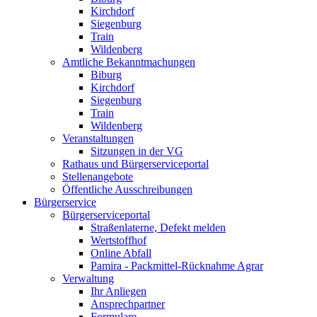
Kirchdorf
Siegenburg
Train
Wildenberg
Amtliche Bekanntmachungen
Biburg
Kirchdorf
Siegenburg
Train
Wildenberg
Veranstaltungen
Sitzungen in der VG
Rathaus und Bürgerserviceportal
Stellenangebote
Öffentliche Ausschreibungen
Bürgerservice
Bürgerserviceportal
Straßenlaterne, Defekt melden
Wertstoffhof
Online Abfall
Pamira - Packmittel-Rücknahme Agrar
Verwaltung
Ihr Anliegen
Ansprechpartner
Formulare