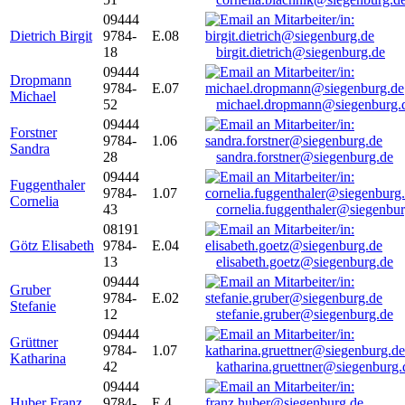
09444
Dietrich Birgit
9784-
E.08
18
birgit.dietrich@siegenburg.de
09444
Dropmann
9784-
E.07
Michael
52
michael.dropmann@siegenburg.
09444
Forstner
9784-
1.06
Sandra
28
sandra.forstner@siegenburg.de
09444
Fuggenthaler
9784-
1.07
Cornelia
43
cornelia.fuggenthaler@siegenbu
08191
Götz Elisabeth
9784-
E.04
13
elisabeth.goetz@siegenburg.de
09444
Gruber
9784-
E.02
Stefanie
12
stefanie.gruber@siegenburg.de
09444
Grüttner
9784-
1.07
Katharina
42
katharina.gruettner@siegenburg.
09444
Huber Franz
9784-
E 4