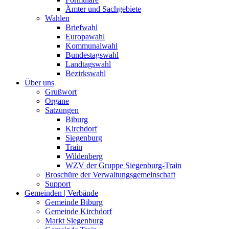
Ämter und Sachgebiete
Wahlen
Briefwahl
Europawahl
Kommunalwahl
Bundestagswahl
Landtagswahl
Bezirkswahl
Über uns
Grußwort
Organe
Satzungen
Biburg
Kirchdorf
Siegenburg
Train
Wildenberg
WZV der Gruppe Siegenburg-Train
Broschüre der Verwaltungsgemeinschaft
Support
Gemeinden | Verbände
Gemeinde Biburg
Gemeinde Kirchdorf
Markt Siegenburg