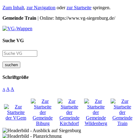
Zum Inhalt
,
zur Navigation
oder
zur Startseite
springen.
Gemeinde Train
| Online: https://www.vg-siegenburg.de/
Suche VG
suchen
Schriftgröße
A
A
A