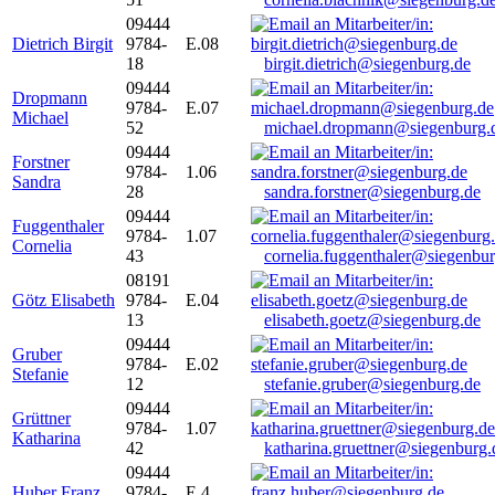
09444
Dietrich Birgit
9784-
E.08
18
birgit.dietrich@siegenburg.de
09444
Dropmann
9784-
E.07
Michael
52
michael.dropmann@siegenburg.
09444
Forstner
9784-
1.06
Sandra
28
sandra.forstner@siegenburg.de
09444
Fuggenthaler
9784-
1.07
Cornelia
43
cornelia.fuggenthaler@siegenbu
08191
Götz Elisabeth
9784-
E.04
13
elisabeth.goetz@siegenburg.de
09444
Gruber
9784-
E.02
Stefanie
12
stefanie.gruber@siegenburg.de
09444
Grüttner
9784-
1.07
Katharina
42
katharina.gruettner@siegenburg.
09444
Huber Franz
9784-
E 4