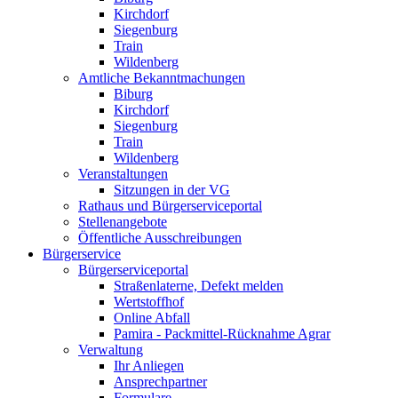
Kirchdorf
Siegenburg
Train
Wildenberg
Amtliche Bekanntmachungen
Biburg
Kirchdorf
Siegenburg
Train
Wildenberg
Veranstaltungen
Sitzungen in der VG
Rathaus und Bürgerserviceportal
Stellenangebote
Öffentliche Ausschreibungen
Bürgerservice
Bürgerserviceportal
Straßenlaterne, Defekt melden
Wertstoffhof
Online Abfall
Pamira - Packmittel-Rücknahme Agrar
Verwaltung
Ihr Anliegen
Ansprechpartner
Formulare