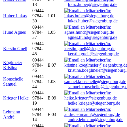
13
franz.huber@siegenburg.de
09444
Huber Lukas
9784-
1.01
30
lukas.huber@siegenburg.de
09444
Hund Agnes
9784-
1.05
37
agnes.hund@siegenburg.de
09444
Kerstin Gueli
9784-
45
kerstin.gueli@siegenbrug.de
09444
Köglmeier
9784-
E.07
Kristina
46
kristina.koeglmeier@siegenburg
09444
Konschelle
9784-
1.08
Samuel
44
samuel.konschelle@siegenburg.
09444
Krieger Heike
9784-
E.09
19
heike.krieger@siegenburg.de
09444
Lehmann
9784-
E.03
André
14
andre.lehmann@siegenburg.de
09444