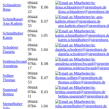
09444
Schlauderer
9784-
E.06
Ilona
22
ilona.schlauderer@siegenburg.d
09444
Schmidbauer
9784-
E.07
Ann-Kathrin
55
ann-kathrin.ebner@siegenburg.d
09444
Schmidhuber
9784-
1.05
Katrin
31
katrin.schmidhuber@siegenburg
09444
Schoderer
9784-
1.04
Daniela
36
daniela.schoderer@siegenburg.d
09444
Seidenschwand
9784-
E.08
Annalena
17
annalena.seidenschwand@siegen
09444
Sollner
9784-
E.07
Thomas
53
thomas.sollner@siegenburg.de
09444
Spannrad
9784-
E.01
Bettina
11
bettina.spannrad@siegenburg.de
09444
Stempfhuber
9784-
1.04
Julia