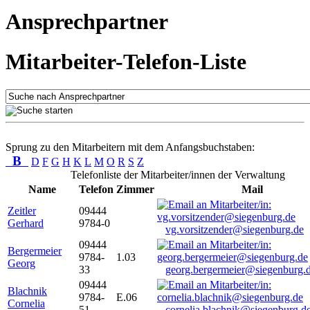
Ansprechpartner
Mitarbeiter-Telefon-Liste
Sprung zu den Mitarbeitern mit dem Anfangsbuchstaben:
B
D
F
G
H
K
L
M
O
R
S
Z
Telefonliste der Mitarbeiter/innen der Verwaltung
Name
Telefon
Zimmer
Mail
Zeitler
09444
Gerhard
9784-0
vg.vorsitzender@siegenburg.de
09444
Bergermeier
9784-
1.03
Georg
33
georg.bergermeier@siegenburg.
09444
Blachnik
9784-
E.06
Cornelia
51
cornelia.blachnik@siegenburg.d