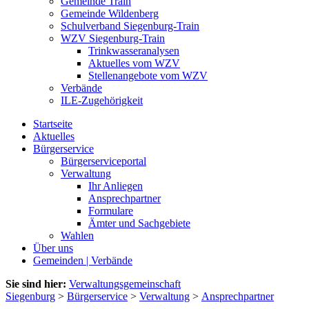
Gemeinde Train
Gemeinde Wildenberg
Schulverband Siegenburg-Train
WZV Siegenburg-Train
Trinkwasseranalysen
Aktuelles vom WZV
Stellenangebote vom WZV
Verbände
ILE-Zugehörigkeit
Startseite
Aktuelles
Bürgerservice
Bürgerserviceportal
Verwaltung
Ihr Anliegen
Ansprechpartner
Formulare
Ämter und Sachgebiete
Wahlen
Über uns
Gemeinden | Verbände
Sie sind hier:
Verwaltungsgemeinschaft
Siegenburg
>
Bürgerservice
>
Verwaltung
>
Ansprechpartner