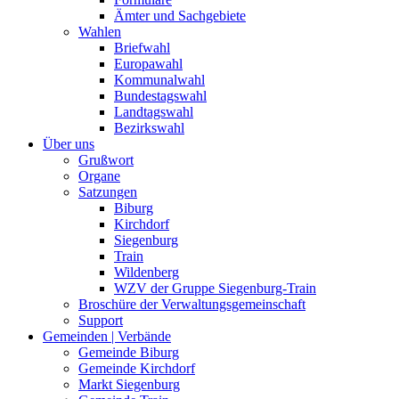
Ämter und Sachgebiete
Wahlen
Briefwahl
Europawahl
Kommunalwahl
Bundestagswahl
Landtagswahl
Bezirkswahl
Über uns
Grußwort
Organe
Satzungen
Biburg
Kirchdorf
Siegenburg
Train
Wildenberg
WZV der Gruppe Siegenburg-Train
Broschüre der Verwaltungsgemeinschaft
Support
Gemeinden | Verbände
Gemeinde Biburg
Gemeinde Kirchdorf
Markt Siegenburg