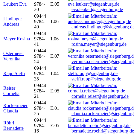
Leukert Eva
9784-
E.05
20
eva.leukert@siegenburg.de
09444
Lindinger
9784-
1.06
Andreas
40
andreas.lindinger@siegenburg.d
09444
Meyer Rosina
9784-
1.06
41
rosina.meyer@siegenburg.de
09444
Ostermeier
9784-
E.07
Veronika
54
veronika.ostermeier@siegenburg
09444
Rapp Steffi
9784-
1.04
35
steffi.rapp@siegenburg.de
09444
Reiser
9784-
E.05
Cornelia
21
cornelia.reiser@siegenburg.de
09444
Rockermeier
9784-
E.01
Claudia
25
claudia.rockermeier@siegenburg
09444
Röhrl
9784-
E.05
Bernadette
16
bernadette.roehrl@siegenburg.de