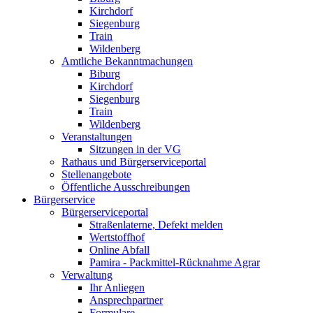
Kirchdorf
Siegenburg
Train
Wildenberg
Amtliche Bekanntmachungen
Biburg
Kirchdorf
Siegenburg
Train
Wildenberg
Veranstaltungen
Sitzungen in der VG
Rathaus und Bürgerserviceportal
Stellenangebote
Öffentliche Ausschreibungen
Bürgerservice
Bürgerserviceportal
Straßenlaterne, Defekt melden
Wertstoffhof
Online Abfall
Pamira - Packmittel-Rücknahme Agrar
Verwaltung
Ihr Anliegen
Ansprechpartner
Formulare