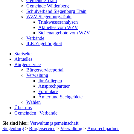
Gemeinde Train
Gemeinde Wildenberg
Schulverband Siegenburg-Train
WZV Siegenburg-Train
Trinkwasseranalysen
Aktuelles vom WZV
Stellenangebote vom WZV
Verbände
ILE-Zugehörigkeit
Startseite
Aktuelles
Bürgerservice
Bürgerserviceportal
Verwaltung
Ihr Anliegen
Ansprechpartner
Formulare
Ämter und Sachgebiete
Wahlen
Über uns
Gemeinden | Verbände
Sie sind hier:
Verwaltungsgemeinschaft
Siegenburg
>
Bürgerservice
>
Verwaltung
>
Ansprechpartner