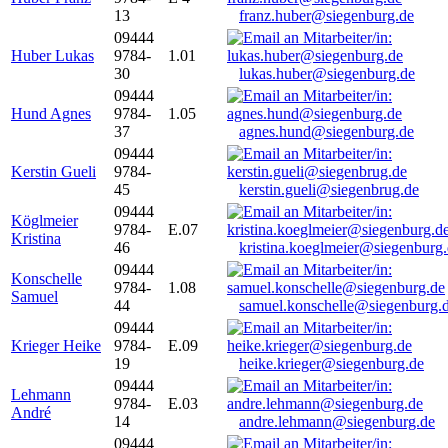
13
franz.huber@siegenburg.de
09444
Huber Lukas
9784-
1.01
30
lukas.huber@siegenburg.de
09444
Hund Agnes
9784-
1.05
37
agnes.hund@siegenburg.de
09444
Kerstin Gueli
9784-
45
kerstin.gueli@siegenbrug.de
09444
Köglmeier
9784-
E.07
Kristina
46
kristina.koeglmeier@siegenburg
09444
Konschelle
9784-
1.08
Samuel
44
samuel.konschelle@siegenburg.
09444
Krieger Heike
9784-
E.09
19
heike.krieger@siegenburg.de
09444
Lehmann
9784-
E.03
André
14
andre.lehmann@siegenburg.de
09444