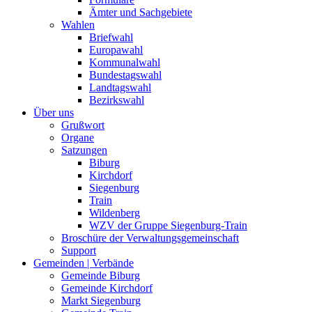
Ämter und Sachgebiete
Wahlen
Briefwahl
Europawahl
Kommunalwahl
Bundestagswahl
Landtagswahl
Bezirkswahl
Über uns
Grußwort
Organe
Satzungen
Biburg
Kirchdorf
Siegenburg
Train
Wildenberg
WZV der Gruppe Siegenburg-Train
Broschüre der Verwaltungsgemeinschaft
Support
Gemeinden | Verbände
Gemeinde Biburg
Gemeinde Kirchdorf
Markt Siegenburg