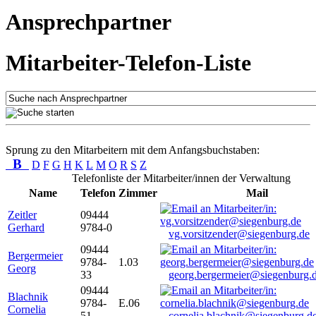
Ansprechpartner
Mitarbeiter-Telefon-Liste
Sprung zu den Mitarbeitern mit dem Anfangsbuchstaben:
B
D
F
G
H
K
L
M
O
R
S
Z
Telefonliste der Mitarbeiter/innen der Verwaltung
Name
Telefon
Zimmer
Mail
Zeitler
09444
Gerhard
9784-0
vg.vorsitzender@siegenburg.de
09444
Bergermeier
9784-
1.03
Georg
33
georg.bergermeier@siegenburg.
09444
Blachnik
9784-
E.06
Cornelia
51
cornelia.blachnik@siegenburg.d