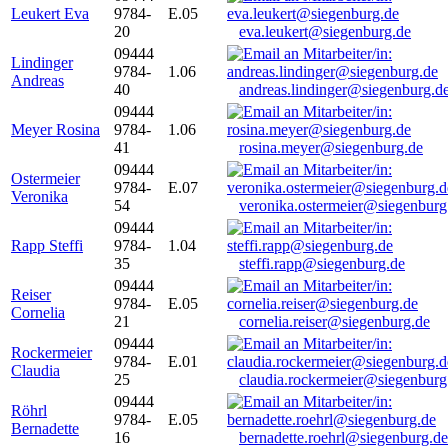
Leukert Eva
9784-
E.05
20
eva.leukert@siegenburg.de
09444
Lindinger
9784-
1.06
Andreas
40
andreas.lindinger@siegenburg.d
09444
Meyer Rosina
9784-
1.06
41
rosina.meyer@siegenburg.de
09444
Ostermeier
9784-
E.07
Veronika
54
veronika.ostermeier@siegenburg
09444
Rapp Steffi
9784-
1.04
35
steffi.rapp@siegenburg.de
09444
Reiser
9784-
E.05
Cornelia
21
cornelia.reiser@siegenburg.de
09444
Rockermeier
9784-
E.01
Claudia
25
claudia.rockermeier@siegenburg
09444
Röhrl
9784-
E.05
Bernadette
16
bernadette.roehrl@siegenburg.de