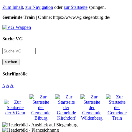
Zum Inhalt
,
zur Navigation
oder
zur Startseite
springen.
Gemeinde Train
| Online: https://www.vg-siegenburg.de/
Suche VG
suchen
Schriftgröße
A
A
A