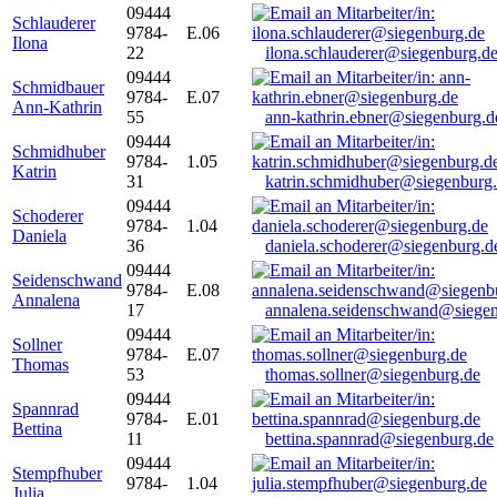
09444
Schlauderer
9784-
E.06
Ilona
22
ilona.schlauderer@siegenburg.d
09444
Schmidbauer
9784-
E.07
Ann-Kathrin
55
ann-kathrin.ebner@siegenburg.d
09444
Schmidhuber
9784-
1.05
Katrin
31
katrin.schmidhuber@siegenburg
09444
Schoderer
9784-
1.04
Daniela
36
daniela.schoderer@siegenburg.d
09444
Seidenschwand
9784-
E.08
Annalena
17
annalena.seidenschwand@siegen
09444
Sollner
9784-
E.07
Thomas
53
thomas.sollner@siegenburg.de
09444
Spannrad
9784-
E.01
Bettina
11
bettina.spannrad@siegenburg.de
09444
Stempfhuber
9784-
1.04
Julia