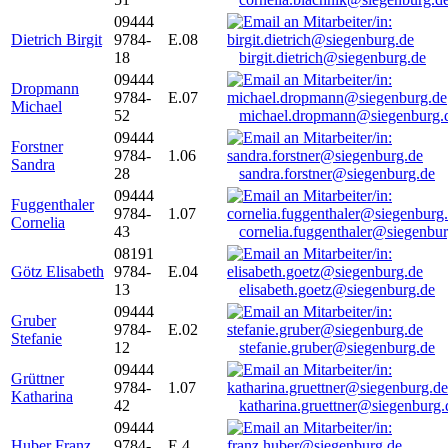
09444
Dietrich Birgit
9784-
E.08
18
birgit.dietrich@siegenburg.de
09444
Dropmann
9784-
E.07
Michael
52
michael.dropmann@siegenburg.
09444
Forstner
9784-
1.06
Sandra
28
sandra.forstner@siegenburg.de
09444
Fuggenthaler
9784-
1.07
Cornelia
43
cornelia.fuggenthaler@siegenbu
08191
Götz Elisabeth
9784-
E.04
13
elisabeth.goetz@siegenburg.de
09444
Gruber
9784-
E.02
Stefanie
12
stefanie.gruber@siegenburg.de
09444
Grüttner
9784-
1.07
Katharina
42
katharina.gruettner@siegenburg.
09444
Huber Franz
9784-
E 4