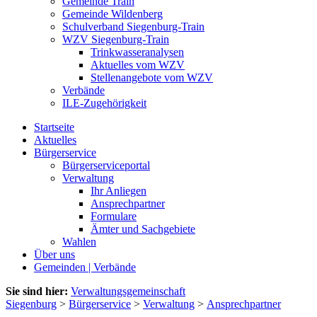
Gemeinde Train
Gemeinde Wildenberg
Schulverband Siegenburg-Train
WZV Siegenburg-Train
Trinkwasseranalysen
Aktuelles vom WZV
Stellenangebote vom WZV
Verbände
ILE-Zugehörigkeit
Startseite
Aktuelles
Bürgerservice
Bürgerserviceportal
Verwaltung
Ihr Anliegen
Ansprechpartner
Formulare
Ämter und Sachgebiete
Wahlen
Über uns
Gemeinden | Verbände
Sie sind hier:
Verwaltungsgemeinschaft
Siegenburg
>
Bürgerservice
>
Verwaltung
>
Ansprechpartner