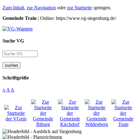
Zum Inhalt
,
zur Navigation
oder
zur Startseite
springen.
Gemeinde Train
| Online: https://www.vg-siegenburg.de/
Suche VG
suchen
Schriftgröße
A
A
A