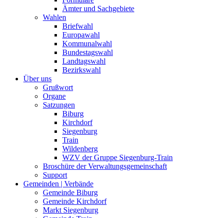
Ämter und Sachgebiete
Wahlen
Briefwahl
Europawahl
Kommunalwahl
Bundestagswahl
Landtagswahl
Bezirkswahl
Über uns
Grußwort
Organe
Satzungen
Biburg
Kirchdorf
Siegenburg
Train
Wildenberg
WZV der Gruppe Siegenburg-Train
Broschüre der Verwaltungsgemeinschaft
Support
Gemeinden | Verbände
Gemeinde Biburg
Gemeinde Kirchdorf
Markt Siegenburg