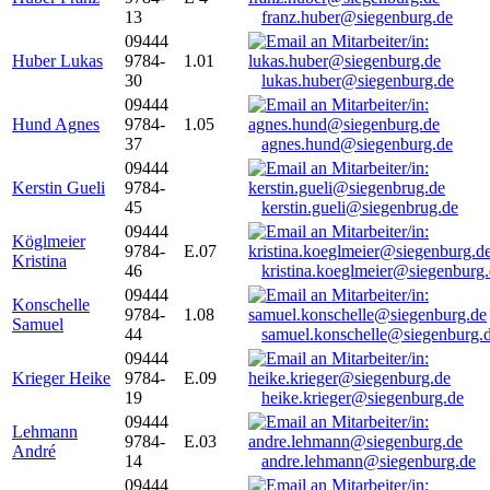
13
franz.huber@siegenburg.de
09444
Huber Lukas
9784-
1.01
30
lukas.huber@siegenburg.de
09444
Hund Agnes
9784-
1.05
37
agnes.hund@siegenburg.de
09444
Kerstin Gueli
9784-
45
kerstin.gueli@siegenbrug.de
09444
Köglmeier
9784-
E.07
Kristina
46
kristina.koeglmeier@siegenburg
09444
Konschelle
9784-
1.08
Samuel
44
samuel.konschelle@siegenburg.
09444
Krieger Heike
9784-
E.09
19
heike.krieger@siegenburg.de
09444
Lehmann
9784-
E.03
André
14
andre.lehmann@siegenburg.de
09444