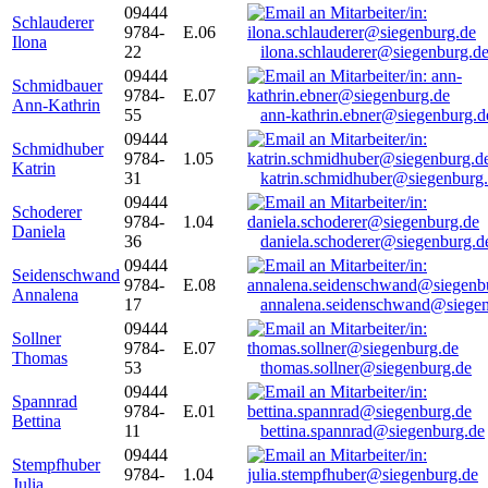
09444
Schlauderer
9784-
E.06
Ilona
22
ilona.schlauderer@siegenburg.d
09444
Schmidbauer
9784-
E.07
Ann-Kathrin
55
ann-kathrin.ebner@siegenburg.d
09444
Schmidhuber
9784-
1.05
Katrin
31
katrin.schmidhuber@siegenburg
09444
Schoderer
9784-
1.04
Daniela
36
daniela.schoderer@siegenburg.d
09444
Seidenschwand
9784-
E.08
Annalena
17
annalena.seidenschwand@siegen
09444
Sollner
9784-
E.07
Thomas
53
thomas.sollner@siegenburg.de
09444
Spannrad
9784-
E.01
Bettina
11
bettina.spannrad@siegenburg.de
09444
Stempfhuber
9784-
1.04
Julia