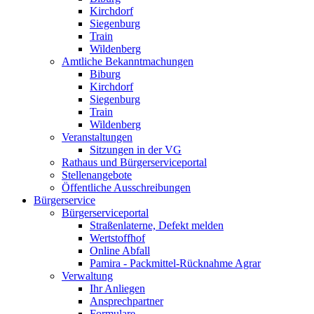
Kirchdorf
Siegenburg
Train
Wildenberg
Amtliche Bekanntmachungen
Biburg
Kirchdorf
Siegenburg
Train
Wildenberg
Veranstaltungen
Sitzungen in der VG
Rathaus und Bürgerserviceportal
Stellenangebote
Öffentliche Ausschreibungen
Bürgerservice
Bürgerserviceportal
Straßenlaterne, Defekt melden
Wertstoffhof
Online Abfall
Pamira - Packmittel-Rücknahme Agrar
Verwaltung
Ihr Anliegen
Ansprechpartner
Formulare