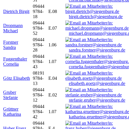
09444
Dietrich Birgit
9784-
E.08
18
birgit.dietrich@siegenburg.de
09444
Dropmann
9784-
E.07
Michael
52
michael.dropmann@siegenburg.
09444
Forstner
9784-
1.06
Sandra
28
sandra.forstner@siegenburg.de
09444
Fuggenthaler
9784-
1.07
Cornelia
43
cornelia.fuggenthaler@siegenbu
08191
Götz Elisabeth
9784-
E.04
13
elisabeth.goetz@siegenburg.de
09444
Gruber
9784-
E.02
Stefanie
12
stefanie.gruber@siegenburg.de
09444
Grüttner
9784-
1.07
Katharina
42
katharina.gruettner@siegenburg.
09444
Huber Franz
9784-
E 4