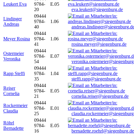
Leukert Eva
9784-
E.05
20
eva.leukert@siegenburg.de
09444
Lindinger
9784-
1.06
Andreas
40
andreas.lindinger@siegenburg.d
09444
Meyer Rosina
9784-
1.06
41
rosina.meyer@siegenburg.de
09444
Ostermeier
9784-
E.07
Veronika
54
veronika.ostermeier@siegenburg
09444
Rapp Steffi
9784-
1.04
35
steffi.rapp@siegenburg.de
09444
Reiser
9784-
E.05
Cornelia
21
cornelia.reiser@siegenburg.de
09444
Rockermeier
9784-
E.01
Claudia
25
claudia.rockermeier@siegenburg
09444
Röhrl
9784-
E.05
Bernadette
16
bernadette.roehrl@siegenburg.de