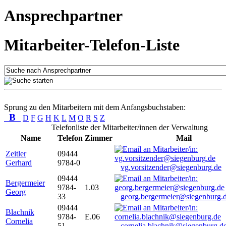
Ansprechpartner
Mitarbeiter-Telefon-Liste
Sprung zu den Mitarbeitern mit dem Anfangsbuchstaben:
B
D
F
G
H
K
L
M
O
R
S
Z
Telefonliste der Mitarbeiter/innen der Verwaltung
Name
Telefon
Zimmer
Mail
Zeitler
09444
Gerhard
9784-0
vg.vorsitzender@siegenburg.de
09444
Bergermeier
9784-
1.03
Georg
33
georg.bergermeier@siegenburg.
09444
Blachnik
9784-
E.06
Cornelia
51
cornelia.blachnik@siegenburg.d