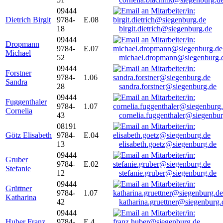
09444
Dietrich Birgit
9784-
E.08
18
birgit.dietrich@siegenburg.de
09444
Dropmann
9784-
E.07
Michael
52
michael.dropmann@siegenburg.
09444
Forstner
9784-
1.06
Sandra
28
sandra.forstner@siegenburg.de
09444
Fuggenthaler
9784-
1.07
Cornelia
43
cornelia.fuggenthaler@siegenbu
08191
Götz Elisabeth
9784-
E.04
13
elisabeth.goetz@siegenburg.de
09444
Gruber
9784-
E.02
Stefanie
12
stefanie.gruber@siegenburg.de
09444
Grüttner
9784-
1.07
Katharina
42
katharina.gruettner@siegenburg.
09444
Huber Franz
9784-
E 4