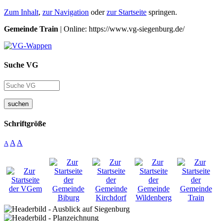
Zum Inhalt
,
zur Navigation
oder
zur Startseite
springen.
Gemeinde Train
| Online: https://www.vg-siegenburg.de/
Suche VG
suchen
Schriftgröße
A
A
A