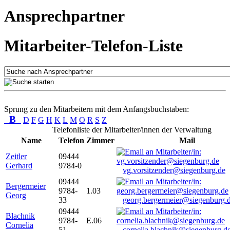
Ansprechpartner
Mitarbeiter-Telefon-Liste
Sprung zu den Mitarbeitern mit dem Anfangsbuchstaben:
B
D
F
G
H
K
L
M
O
R
S
Z
Telefonliste der Mitarbeiter/innen der Verwaltung
Name
Telefon
Zimmer
Mail
Zeitler
09444
Gerhard
9784-0
vg.vorsitzender@siegenburg.de
09444
Bergermeier
9784-
1.03
Georg
33
georg.bergermeier@siegenburg.
09444
Blachnik
9784-
E.06
Cornelia
51
cornelia.blachnik@siegenburg.d