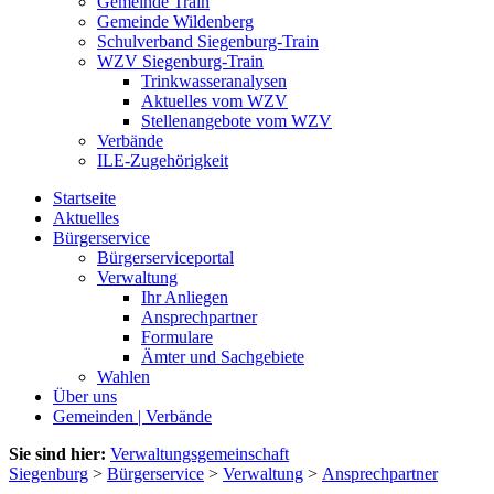
Gemeinde Train
Gemeinde Wildenberg
Schulverband Siegenburg-Train
WZV Siegenburg-Train
Trinkwasseranalysen
Aktuelles vom WZV
Stellenangebote vom WZV
Verbände
ILE-Zugehörigkeit
Startseite
Aktuelles
Bürgerservice
Bürgerserviceportal
Verwaltung
Ihr Anliegen
Ansprechpartner
Formulare
Ämter und Sachgebiete
Wahlen
Über uns
Gemeinden | Verbände
Sie sind hier:
Verwaltungsgemeinschaft
Siegenburg
>
Bürgerservice
>
Verwaltung
>
Ansprechpartner