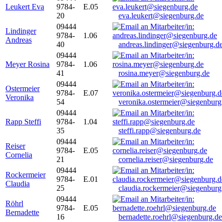
Leukert Eva
9784-
E.05
20
eva.leukert@siegenburg.de
09444
Lindinger
9784-
1.06
Andreas
40
andreas.lindinger@siegenburg.d
09444
Meyer Rosina
9784-
1.06
41
rosina.meyer@siegenburg.de
09444
Ostermeier
9784-
E.07
Veronika
54
veronika.ostermeier@siegenburg
09444
Rapp Steffi
9784-
1.04
35
steffi.rapp@siegenburg.de
09444
Reiser
9784-
E.05
Cornelia
21
cornelia.reiser@siegenburg.de
09444
Rockermeier
9784-
E.01
Claudia
25
claudia.rockermeier@siegenburg
09444
Röhrl
9784-
E.05
Bernadette
16
bernadette.roehrl@siegenburg.de