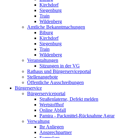
Kirchdorf
Siegenburg
Train
Wildenberg
Amtliche Bekanntmachungen
Biburg
Kirchdorf
Siegenburg
Train
Wildenberg
Veranstaltungen
Sitzungen in der VG
Rathaus und Bürgerserviceportal
Stellenangebote
Öffentliche Ausschreibungen
Bürgerservice
Bürgerserviceportal
Straßenlaterne, Defekt melden
Wertstoffhof
Online Abfall
Pamira - Packmittel-Rücknahme Agrar
Verwaltung
Ihr Anliegen
Ansprechpartner
Formulare