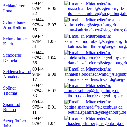
09444
Schlauderer
9784-
E.06
Ilona
22
ilona.schlauderer@siegenburg.d
09444
Schmidbauer
9784-
E.07
Ann-Kathrin
55
ann-kathrin.ebner@siegenburg.d
09444
Schmidhuber
9784-
1.05
Katrin
31
katrin.schmidhuber@siegenburg
09444
Schoderer
9784-
1.04
Daniela
36
daniela.schoderer@siegenburg.d
09444
Seidenschwand
9784-
E.08
Annalena
17
annalena.seidenschwand@siegen
09444
Sollner
9784-
E.07
Thomas
53
thomas.sollner@siegenburg.de
09444
Spannrad
9784-
E.01
Bettina
11
bettina.spannrad@siegenburg.de
09444
Stempfhuber
9784-
1.04
Julia