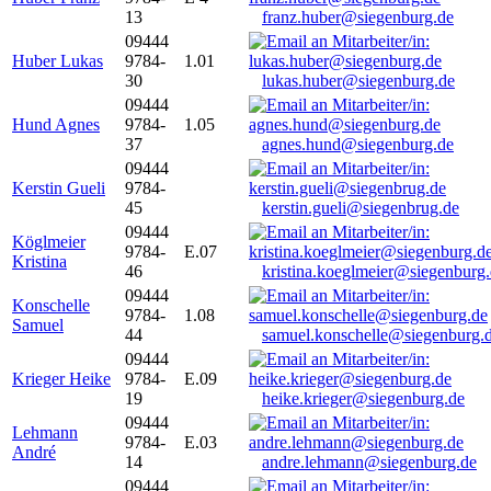
13
franz.huber@siegenburg.de
09444
Huber Lukas
9784-
1.01
30
lukas.huber@siegenburg.de
09444
Hund Agnes
9784-
1.05
37
agnes.hund@siegenburg.de
09444
Kerstin Gueli
9784-
45
kerstin.gueli@siegenbrug.de
09444
Köglmeier
9784-
E.07
Kristina
46
kristina.koeglmeier@siegenburg
09444
Konschelle
9784-
1.08
Samuel
44
samuel.konschelle@siegenburg.
09444
Krieger Heike
9784-
E.09
19
heike.krieger@siegenburg.de
09444
Lehmann
9784-
E.03
André
14
andre.lehmann@siegenburg.de
09444