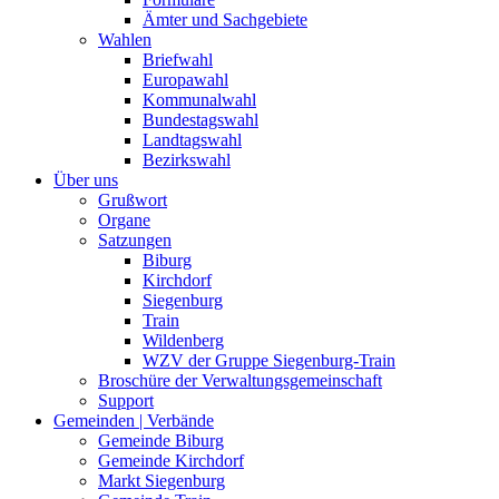
Ämter und Sachgebiete
Wahlen
Briefwahl
Europawahl
Kommunalwahl
Bundestagswahl
Landtagswahl
Bezirkswahl
Über uns
Grußwort
Organe
Satzungen
Biburg
Kirchdorf
Siegenburg
Train
Wildenberg
WZV der Gruppe Siegenburg-Train
Broschüre der Verwaltungsgemeinschaft
Support
Gemeinden | Verbände
Gemeinde Biburg
Gemeinde Kirchdorf
Markt Siegenburg