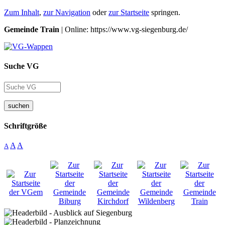
Zum Inhalt
,
zur Navigation
oder
zur Startseite
springen.
Gemeinde Train
| Online: https://www.vg-siegenburg.de/
Suche VG
suchen
Schriftgröße
A
A
A