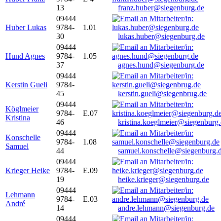
13
franz.huber@siegenburg.de
09444
Huber Lukas
9784-
1.01
30
lukas.huber@siegenburg.de
09444
Hund Agnes
9784-
1.05
37
agnes.hund@siegenburg.de
09444
Kerstin Gueli
9784-
45
kerstin.gueli@siegenbrug.de
09444
Köglmeier
9784-
E.07
Kristina
46
kristina.koeglmeier@siegenburg
09444
Konschelle
9784-
1.08
Samuel
44
samuel.konschelle@siegenburg.
09444
Krieger Heike
9784-
E.09
19
heike.krieger@siegenburg.de
09444
Lehmann
9784-
E.03
André
14
andre.lehmann@siegenburg.de
09444