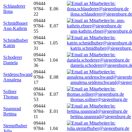
09444
Schlauderer
9784-
E.06
Ilona
22
ilona.schlauderer@siegenburg.d
09444
Schmidbauer
9784-
E.07
Ann-Kathrin
55
ann-kathrin.ebner@siegenburg.d
09444
Schmidhuber
9784-
1.05
Katrin
31
katrin.schmidhuber@siegenburg
09444
Schoderer
9784-
1.04
Daniela
36
daniela.schoderer@siegenburg.d
09444
Seidenschwand
9784-
E.08
Annalena
17
annalena.seidenschwand@siegen
09444
Sollner
9784-
E.07
Thomas
53
thomas.sollner@siegenburg.de
09444
Spannrad
9784-
E.01
Bettina
11
bettina.spannrad@siegenburg.de
09444
Stempfhuber
9784-
1.04
Julia