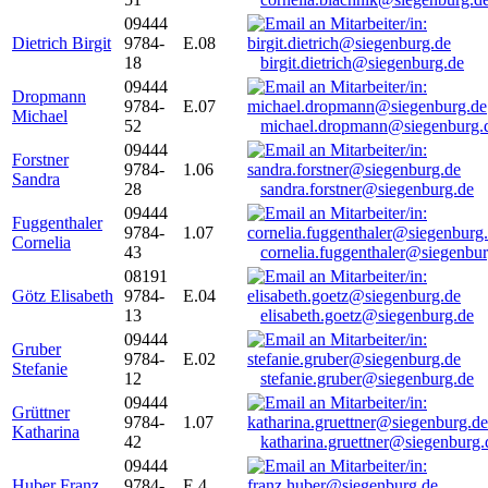
09444
Dietrich Birgit
9784-
E.08
18
birgit.dietrich@siegenburg.de
09444
Dropmann
9784-
E.07
Michael
52
michael.dropmann@siegenburg.
09444
Forstner
9784-
1.06
Sandra
28
sandra.forstner@siegenburg.de
09444
Fuggenthaler
9784-
1.07
Cornelia
43
cornelia.fuggenthaler@siegenbu
08191
Götz Elisabeth
9784-
E.04
13
elisabeth.goetz@siegenburg.de
09444
Gruber
9784-
E.02
Stefanie
12
stefanie.gruber@siegenburg.de
09444
Grüttner
9784-
1.07
Katharina
42
katharina.gruettner@siegenburg.
09444
Huber Franz
9784-
E 4