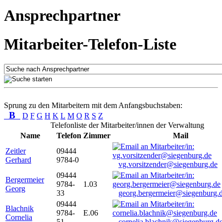
Ansprechpartner
Mitarbeiter-Telefon-Liste
Sprung zu den Mitarbeitern mit dem Anfangsbuchstaben:
B
D
F
G
H
K
L
M
O
R
S
Z
Telefonliste der Mitarbeiter/innen der Verwaltung
Name
Telefon
Zimmer
Mail
Zeitler
09444
Gerhard
9784-0
vg.vorsitzender@siegenburg.de
09444
Bergermeier
9784-
1.03
Georg
33
georg.bergermeier@siegenburg.
09444
Blachnik
9784-
E.06
Cornelia
51
cornelia.blachnik@siegenburg.d