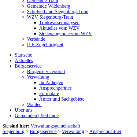
Gemeinde Train
Gemeinde Wildenberg
Schulverband Siegenburg-Train
WZV Siegenburg-Train
Trinkwasseranalysen
Aktuelles vom WZV
Stellenangebote vom WZV
Verbände
ILE-Zugehörigkeit
Startseite
Aktuelles
Bürgerservice
Bürgerserviceportal
Verwaltung
Ihr Anliegen
Ansprechpartner
Formulare
Ämter und Sachgebiete
Wahlen
Über uns
Gemeinden | Verbände
Sie sind hier:
Verwaltungsgemeinschaft
Siegenburg
>
Bürgerservice
>
Verwaltung
>
Ansprechpartner