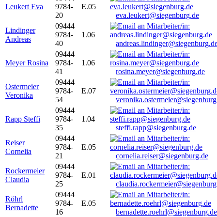
Leukert Eva
9784-
E.05
20
eva.leukert@siegenburg.de
09444
Lindinger
9784-
1.06
Andreas
40
andreas.lindinger@siegenburg.d
09444
Meyer Rosina
9784-
1.06
41
rosina.meyer@siegenburg.de
09444
Ostermeier
9784-
E.07
Veronika
54
veronika.ostermeier@siegenburg
09444
Rapp Steffi
9784-
1.04
35
steffi.rapp@siegenburg.de
09444
Reiser
9784-
E.05
Cornelia
21
cornelia.reiser@siegenburg.de
09444
Rockermeier
9784-
E.01
Claudia
25
claudia.rockermeier@siegenburg
09444
Röhrl
9784-
E.05
Bernadette
16
bernadette.roehrl@siegenburg.de