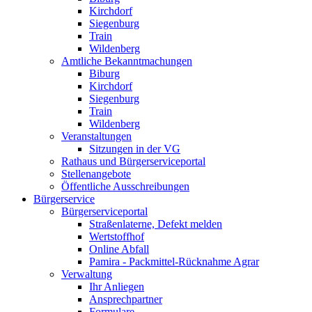
Kirchdorf
Siegenburg
Train
Wildenberg
Amtliche Bekanntmachungen
Biburg
Kirchdorf
Siegenburg
Train
Wildenberg
Veranstaltungen
Sitzungen in der VG
Rathaus und Bürgerserviceportal
Stellenangebote
Öffentliche Ausschreibungen
Bürgerservice
Bürgerserviceportal
Straßenlaterne, Defekt melden
Wertstoffhof
Online Abfall
Pamira - Packmittel-Rücknahme Agrar
Verwaltung
Ihr Anliegen
Ansprechpartner
Formulare