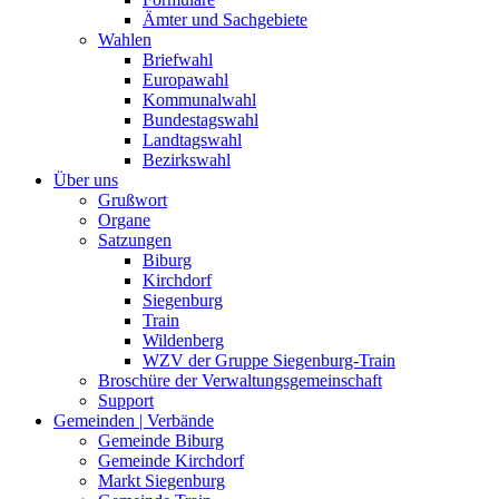
Ämter und Sachgebiete
Wahlen
Briefwahl
Europawahl
Kommunalwahl
Bundestagswahl
Landtagswahl
Bezirkswahl
Über uns
Grußwort
Organe
Satzungen
Biburg
Kirchdorf
Siegenburg
Train
Wildenberg
WZV der Gruppe Siegenburg-Train
Broschüre der Verwaltungsgemeinschaft
Support
Gemeinden | Verbände
Gemeinde Biburg
Gemeinde Kirchdorf
Markt Siegenburg