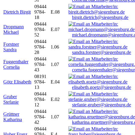
09444
Dietrich Birgit
9784-
E.08
18
birgit.dietrich@siegenburg.de
09444
Dropmann
9784-
E.07
Michael
52
michael.dropmann@siegenburg.
09444
Forstner
9784-
1.06
Sandra
28
sandra.forstner@siegenburg.de
09444
Fuggenthaler
9784-
1.07
Cornelia
43
cornelia.fuggenthaler@siegenbu
08191
Götz Elisabeth
9784-
E.04
13
elisabeth.goetz@siegenburg.de
09444
Gruber
9784-
E.02
Stefanie
12
stefanie.gruber@siegenburg.de
09444
Grüttner
9784-
1.07
Katharina
42
katharina.gruettner@siegenburg.
09444
Huber Franz
9784-
E 4