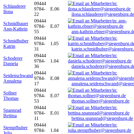
09444
Schlauderer
9784-
E.06
Ilona
22
ilona.schlauderer@siegenburg.d
09444
Schmidbauer
9784-
E.07
Ann-Kathrin
55
ann-kathrin.ebner@siegenburg.d
09444
Schmidhuber
9784-
1.05
Katrin
31
katrin.schmidhuber@siegenburg
09444
Schoderer
9784-
1.04
Daniela
36
daniela.schoderer@siegenburg.d
09444
Seidenschwand
9784-
E.08
Annalena
17
annalena.seidenschwand@siegen
09444
Sollner
9784-
E.07
Thomas
53
thomas.sollner@siegenburg.de
09444
Spannrad
9784-
E.01
Bettina
11
bettina.spannrad@siegenburg.de
09444
Stempfhuber
9784-
1.04
Julia