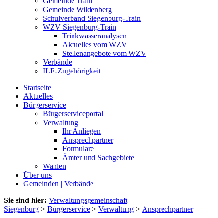
Gemeinde Train
Gemeinde Wildenberg
Schulverband Siegenburg-Train
WZV Siegenburg-Train
Trinkwasseranalysen
Aktuelles vom WZV
Stellenangebote vom WZV
Verbände
ILE-Zugehörigkeit
Startseite
Aktuelles
Bürgerservice
Bürgerserviceportal
Verwaltung
Ihr Anliegen
Ansprechpartner
Formulare
Ämter und Sachgebiete
Wahlen
Über uns
Gemeinden | Verbände
Sie sind hier:
Verwaltungsgemeinschaft
Siegenburg
>
Bürgerservice
>
Verwaltung
>
Ansprechpartner