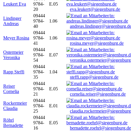
Leukert Eva
9784-
E.05
20
eva.leukert@siegenburg.de
09444
Lindinger
9784-
1.06
Andreas
40
andreas.lindinger@siegenburg.d
09444
Meyer Rosina
9784-
1.06
41
rosina.meyer@siegenburg.de
09444
Ostermeier
9784-
E.07
Veronika
54
veronika.ostermeier@siegenburg
09444
Rapp Steffi
9784-
1.04
35
steffi.rapp@siegenburg.de
09444
Reiser
9784-
E.05
Cornelia
21
cornelia.reiser@siegenburg.de
09444
Rockermeier
9784-
E.01
Claudia
25
claudia.rockermeier@siegenburg
09444
Röhrl
9784-
E.05
Bernadette
16
bernadette.roehrl@siegenburg.de