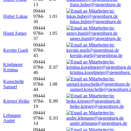
13
franz.huber@siegenburg.de
09444
Huber Lukas
9784-
1.01
30
lukas.huber@siegenburg.de
09444
Hund Agnes
9784-
1.05
37
agnes.hund@siegenburg.de
09444
Kerstin Gueli
9784-
45
kerstin.gueli@siegenbrug.de
09444
Köglmeier
9784-
E.07
Kristina
46
kristina.koeglmeier@siegenburg
09444
Konschelle
9784-
1.08
Samuel
44
samuel.konschelle@siegenburg.
09444
Krieger Heike
9784-
E.09
19
heike.krieger@siegenburg.de
09444
Lehmann
9784-
E.03
André
14
andre.lehmann@siegenburg.de
09444