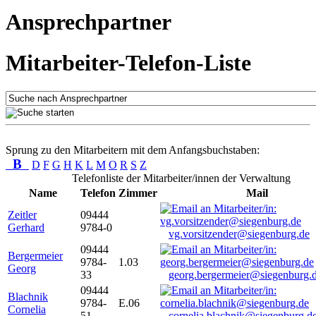
Ansprechpartner
Mitarbeiter-Telefon-Liste
Sprung zu den Mitarbeitern mit dem Anfangsbuchstaben:
B
D
F
G
H
K
L
M
O
R
S
Z
Telefonliste der Mitarbeiter/innen der Verwaltung
Name
Telefon
Zimmer
Mail
Zeitler
09444
Gerhard
9784-0
vg.vorsitzender@siegenburg.de
09444
Bergermeier
9784-
1.03
Georg
33
georg.bergermeier@siegenburg.
09444
Blachnik
9784-
E.06
Cornelia
51
cornelia.blachnik@siegenburg.d