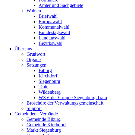
Ämter und Sachgebiete
Wahlen
Briefwahl
Europawahl
Kommunalwahl
Bundestagswahl
Landtagswahl
Bezirkswahl
Über uns
Grußwort
Organe
Satzungen
Biburg
Kirchdorf
Siegenburg
Train
Wildenberg
WZV der Gruppe Siegenburg-Train
Broschüre der Verwaltungsgemeinschaft
Support
Gemeinden | Verbände
Gemeinde Biburg
Gemeinde Kirchdorf
Markt Siegenburg