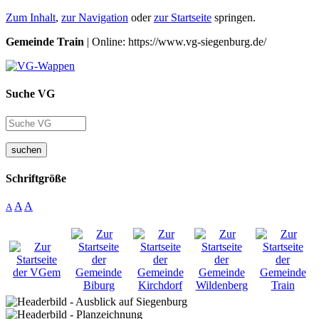
Zum Inhalt
,
zur Navigation
oder
zur Startseite
springen.
Gemeinde Train
| Online: https://www.vg-siegenburg.de/
Suche VG
suchen
Schriftgröße
A
A
A