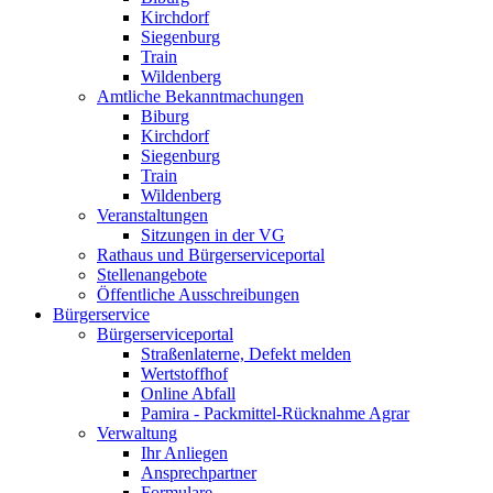
Kirchdorf
Siegenburg
Train
Wildenberg
Amtliche Bekanntmachungen
Biburg
Kirchdorf
Siegenburg
Train
Wildenberg
Veranstaltungen
Sitzungen in der VG
Rathaus und Bürgerserviceportal
Stellenangebote
Öffentliche Ausschreibungen
Bürgerservice
Bürgerserviceportal
Straßenlaterne, Defekt melden
Wertstoffhof
Online Abfall
Pamira - Packmittel-Rücknahme Agrar
Verwaltung
Ihr Anliegen
Ansprechpartner
Formulare