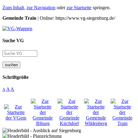
Zum Inhalt
,
zur Navigation
oder
zur Startseite
springen.
Gemeinde Train
| Online: https://www.vg-siegenburg.de/
Suche VG
suchen
Schriftgröße
A
A
A