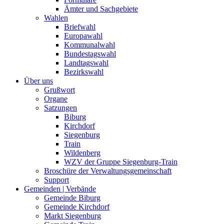
Ämter und Sachgebiete
Wahlen
Briefwahl
Europawahl
Kommunalwahl
Bundestagswahl
Landtagswahl
Bezirkswahl
Über uns
Grußwort
Organe
Satzungen
Biburg
Kirchdorf
Siegenburg
Train
Wildenberg
WZV der Gruppe Siegenburg-Train
Broschüre der Verwaltungsgemeinschaft
Support
Gemeinden | Verbände
Gemeinde Biburg
Gemeinde Kirchdorf
Markt Siegenburg