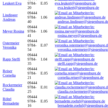
Leukert Eva
9784-
E.05
20
eva.leukert@siegenburg.de
09444
Lindinger
9784-
1.06
Andreas
40
andreas.lindinger@siegenburg.d
09444
Meyer Rosina
9784-
1.06
41
rosina.meyer@siegenburg.de
09444
Ostermeier
9784-
E.07
Veronika
54
veronika.ostermeier@siegenburg
09444
Rapp Steffi
9784-
1.04
35
steffi.rapp@siegenburg.de
09444
Reiser
9784-
E.05
Cornelia
21
cornelia.reiser@siegenburg.de
09444
Rockermeier
9784-
E.01
Claudia
25
claudia.rockermeier@siegenburg
09444
Röhrl
9784-
E.05
Bernadette
16
bernadette.roehrl@siegenburg.de