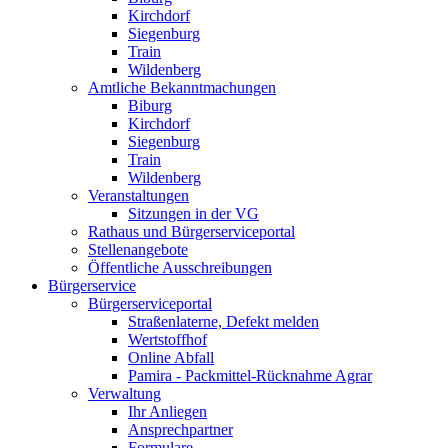
Kirchdorf
Siegenburg
Train
Wildenberg
Amtliche Bekanntmachungen
Biburg
Kirchdorf
Siegenburg
Train
Wildenberg
Veranstaltungen
Sitzungen in der VG
Rathaus und Bürgerserviceportal
Stellenangebote
Öffentliche Ausschreibungen
Bürgerservice
Bürgerserviceportal
Straßenlaterne, Defekt melden
Wertstoffhof
Online Abfall
Pamira - Packmittel-Rücknahme Agrar
Verwaltung
Ihr Anliegen
Ansprechpartner
Formulare