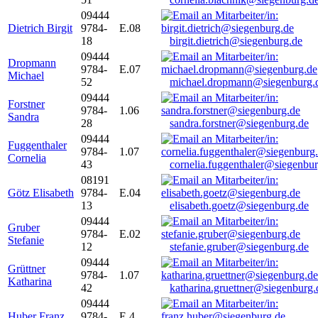
09444
Dietrich Birgit
9784-
E.08
18
birgit.dietrich@siegenburg.de
09444
Dropmann
9784-
E.07
Michael
52
michael.dropmann@siegenburg.
09444
Forstner
9784-
1.06
Sandra
28
sandra.forstner@siegenburg.de
09444
Fuggenthaler
9784-
1.07
Cornelia
43
cornelia.fuggenthaler@siegenbu
08191
Götz Elisabeth
9784-
E.04
13
elisabeth.goetz@siegenburg.de
09444
Gruber
9784-
E.02
Stefanie
12
stefanie.gruber@siegenburg.de
09444
Grüttner
9784-
1.07
Katharina
42
katharina.gruettner@siegenburg.
09444
Huber Franz
9784-
E 4