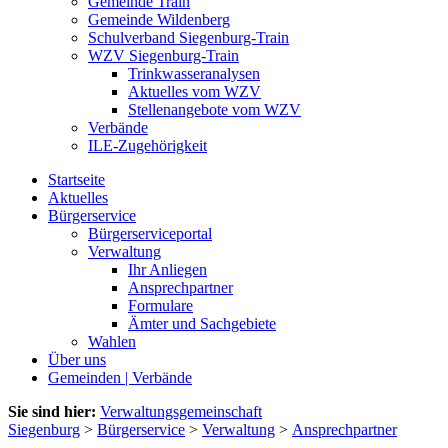
Gemeinde Train
Gemeinde Wildenberg
Schulverband Siegenburg-Train
WZV Siegenburg-Train
Trinkwasseranalysen
Aktuelles vom WZV
Stellenangebote vom WZV
Verbände
ILE-Zugehörigkeit
Startseite
Aktuelles
Bürgerservice
Bürgerserviceportal
Verwaltung
Ihr Anliegen
Ansprechpartner
Formulare
Ämter und Sachgebiete
Wahlen
Über uns
Gemeinden | Verbände
Sie sind hier:
Verwaltungsgemeinschaft
Siegenburg
>
Bürgerservice
>
Verwaltung
>
Ansprechpartner