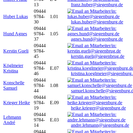
13
franz.huber@siegenburg.de
09444
Huber Lukas
9784-
1.01
30
lukas.huber@siegenburg.de
09444
Hund Agnes
9784-
1.05
37
agnes.hund@siegenburg.de
09444
Kerstin Gueli
9784-
45
kerstin.gueli@siegenbrug.de
09444
Köglmeier
9784-
E.07
Kristina
46
kristina.koeglmeier@siegenburg
09444
Konschelle
9784-
1.08
Samuel
44
samuel.konschelle@siegenburg.
09444
Krieger Heike
9784-
E.09
19
heike.krieger@siegenburg.de
09444
Lehmann
9784-
E.03
André
14
andre.lehmann@siegenburg.de
09444