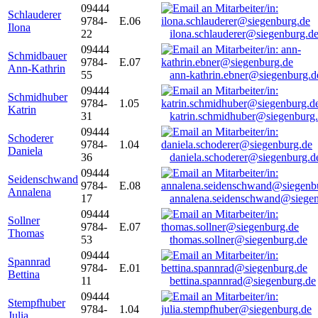
09444
Schlauderer
9784-
E.06
Ilona
22
ilona.schlauderer@siegenburg.d
09444
Schmidbauer
9784-
E.07
Ann-Kathrin
55
ann-kathrin.ebner@siegenburg.d
09444
Schmidhuber
9784-
1.05
Katrin
31
katrin.schmidhuber@siegenburg
09444
Schoderer
9784-
1.04
Daniela
36
daniela.schoderer@siegenburg.d
09444
Seidenschwand
9784-
E.08
Annalena
17
annalena.seidenschwand@siegen
09444
Sollner
9784-
E.07
Thomas
53
thomas.sollner@siegenburg.de
09444
Spannrad
9784-
E.01
Bettina
11
bettina.spannrad@siegenburg.de
09444
Stempfhuber
9784-
1.04
Julia