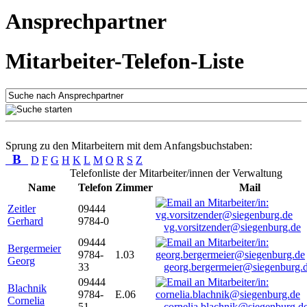
Ansprechpartner
Mitarbeiter-Telefon-Liste
Sprung zu den Mitarbeitern mit dem Anfangsbuchstaben:
B
D
F
G
H
K
L
M
O
R
S
Z
Telefonliste der Mitarbeiter/innen der Verwaltung
Name
Telefon
Zimmer
Mail
Zeitler
09444
Gerhard
9784-0
vg.vorsitzender@siegenburg.de
09444
Bergermeier
9784-
1.03
Georg
33
georg.bergermeier@siegenburg.
09444
Blachnik
9784-
E.06
Cornelia
51
cornelia.blachnik@siegenburg.d