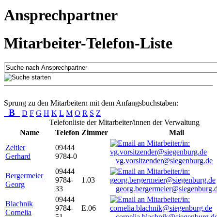
Ansprechpartner
Mitarbeiter-Telefon-Liste
Sprung zu den Mitarbeitern mit dem Anfangsbuchstaben:
B
D
F
G
H
K
L
M
O
R
S
Z
Telefonliste der Mitarbeiter/innen der Verwaltung
Name
Telefon
Zimmer
Mail
Zeitler
09444
Gerhard
9784-0
vg.vorsitzender@siegenburg.de
09444
Bergermeier
9784-
1.03
Georg
33
georg.bergermeier@siegenburg.
09444
Blachnik
9784-
E.06
Cornelia
51
cornelia.blachnik@siegenburg.d