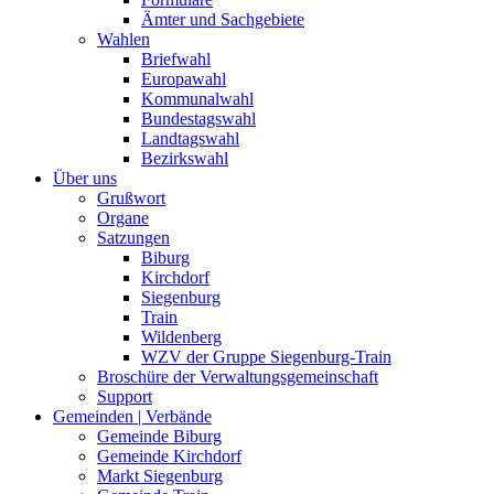
Ämter und Sachgebiete
Wahlen
Briefwahl
Europawahl
Kommunalwahl
Bundestagswahl
Landtagswahl
Bezirkswahl
Über uns
Grußwort
Organe
Satzungen
Biburg
Kirchdorf
Siegenburg
Train
Wildenberg
WZV der Gruppe Siegenburg-Train
Broschüre der Verwaltungsgemeinschaft
Support
Gemeinden | Verbände
Gemeinde Biburg
Gemeinde Kirchdorf
Markt Siegenburg