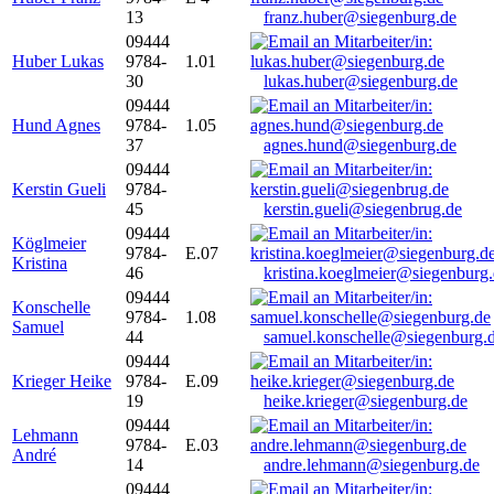
13
franz.huber@siegenburg.de
09444
Huber Lukas
9784-
1.01
30
lukas.huber@siegenburg.de
09444
Hund Agnes
9784-
1.05
37
agnes.hund@siegenburg.de
09444
Kerstin Gueli
9784-
45
kerstin.gueli@siegenbrug.de
09444
Köglmeier
9784-
E.07
Kristina
46
kristina.koeglmeier@siegenburg
09444
Konschelle
9784-
1.08
Samuel
44
samuel.konschelle@siegenburg.
09444
Krieger Heike
9784-
E.09
19
heike.krieger@siegenburg.de
09444
Lehmann
9784-
E.03
André
14
andre.lehmann@siegenburg.de
09444