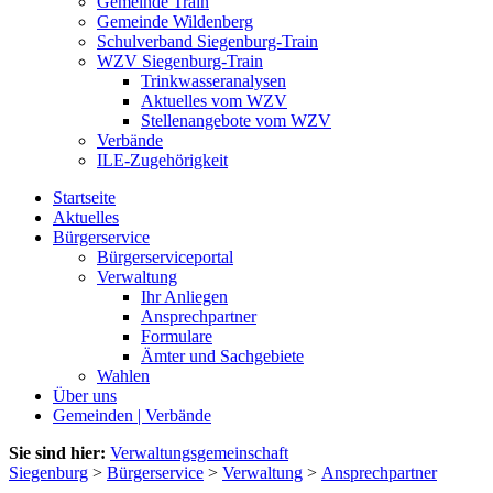
Gemeinde Train
Gemeinde Wildenberg
Schulverband Siegenburg-Train
WZV Siegenburg-Train
Trinkwasseranalysen
Aktuelles vom WZV
Stellenangebote vom WZV
Verbände
ILE-Zugehörigkeit
Startseite
Aktuelles
Bürgerservice
Bürgerserviceportal
Verwaltung
Ihr Anliegen
Ansprechpartner
Formulare
Ämter und Sachgebiete
Wahlen
Über uns
Gemeinden | Verbände
Sie sind hier:
Verwaltungsgemeinschaft
Siegenburg
>
Bürgerservice
>
Verwaltung
>
Ansprechpartner