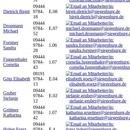
09444
Dietrich Birgit
9784-
E.08
18
birgit.dietrich@siegenburg.de
09444
Dropmann
9784-
E.07
Michael
52
michael.dropmann@siegenburg.
09444
Forstner
9784-
1.06
Sandra
28
sandra.forstner@siegenburg.de
09444
Fuggenthaler
9784-
1.07
Cornelia
43
cornelia.fuggenthaler@siegenbu
08191
Götz Elisabeth
9784-
E.04
13
elisabeth.goetz@siegenburg.de
09444
Gruber
9784-
E.02
Stefanie
12
stefanie.gruber@siegenburg.de
09444
Grüttner
9784-
1.07
Katharina
42
katharina.gruettner@siegenburg.
09444
Huber Franz
9784-
E 4