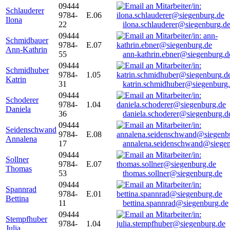
09444
Schlauderer
9784-
E.06
Ilona
22
ilona.schlauderer@siegenburg.d
09444
Schmidbauer
9784-
E.07
Ann-Kathrin
55
ann-kathrin.ebner@siegenburg.d
09444
Schmidhuber
9784-
1.05
Katrin
31
katrin.schmidhuber@siegenburg
09444
Schoderer
9784-
1.04
Daniela
36
daniela.schoderer@siegenburg.d
09444
Seidenschwand
9784-
E.08
Annalena
17
annalena.seidenschwand@siegen
09444
Sollner
9784-
E.07
Thomas
53
thomas.sollner@siegenburg.de
09444
Spannrad
9784-
E.01
Bettina
11
bettina.spannrad@siegenburg.de
09444
Stempfhuber
9784-
1.04
Julia