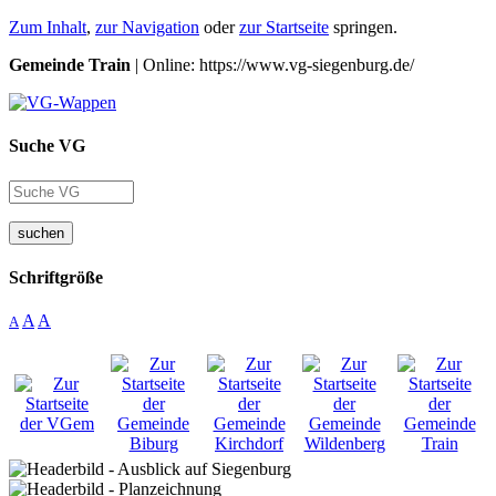
Zum Inhalt
,
zur Navigation
oder
zur Startseite
springen.
Gemeinde Train
| Online: https://www.vg-siegenburg.de/
Suche VG
suchen
Schriftgröße
A
A
A