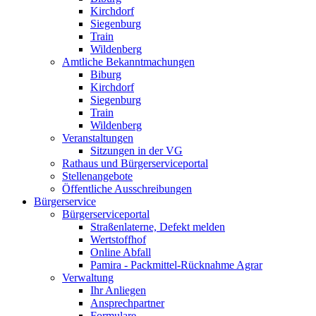
Kirchdorf
Siegenburg
Train
Wildenberg
Amtliche Bekanntmachungen
Biburg
Kirchdorf
Siegenburg
Train
Wildenberg
Veranstaltungen
Sitzungen in der VG
Rathaus und Bürgerserviceportal
Stellenangebote
Öffentliche Ausschreibungen
Bürgerservice
Bürgerserviceportal
Straßenlaterne, Defekt melden
Wertstoffhof
Online Abfall
Pamira - Packmittel-Rücknahme Agrar
Verwaltung
Ihr Anliegen
Ansprechpartner
Formulare