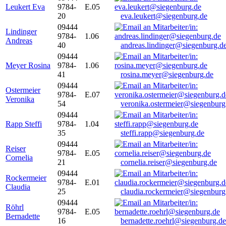
Leukert Eva
9784-
E.05
20
eva.leukert@siegenburg.de
09444
Lindinger
9784-
1.06
Andreas
40
andreas.lindinger@siegenburg.d
09444
Meyer Rosina
9784-
1.06
41
rosina.meyer@siegenburg.de
09444
Ostermeier
9784-
E.07
Veronika
54
veronika.ostermeier@siegenburg
09444
Rapp Steffi
9784-
1.04
35
steffi.rapp@siegenburg.de
09444
Reiser
9784-
E.05
Cornelia
21
cornelia.reiser@siegenburg.de
09444
Rockermeier
9784-
E.01
Claudia
25
claudia.rockermeier@siegenburg
09444
Röhrl
9784-
E.05
Bernadette
16
bernadette.roehrl@siegenburg.de