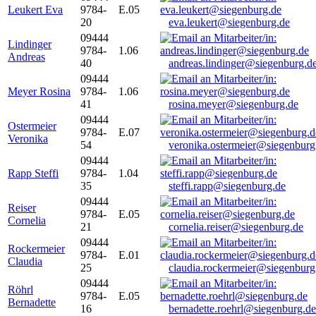
Leukert Eva
9784-
E.05
20
eva.leukert@siegenburg.de
09444
Lindinger
9784-
1.06
Andreas
40
andreas.lindinger@siegenburg.d
09444
Meyer Rosina
9784-
1.06
41
rosina.meyer@siegenburg.de
09444
Ostermeier
9784-
E.07
Veronika
54
veronika.ostermeier@siegenburg
09444
Rapp Steffi
9784-
1.04
35
steffi.rapp@siegenburg.de
09444
Reiser
9784-
E.05
Cornelia
21
cornelia.reiser@siegenburg.de
09444
Rockermeier
9784-
E.01
Claudia
25
claudia.rockermeier@siegenburg
09444
Röhrl
9784-
E.05
Bernadette
16
bernadette.roehrl@siegenburg.de