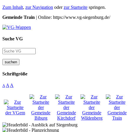
Zum Inhalt
,
zur Navigation
oder
zur Startseite
springen.
Gemeinde Train
| Online: https://www.vg-siegenburg.de/
Suche VG
suchen
Schriftgröße
A
A
A