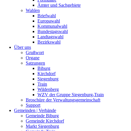
Ämter und Sachgebiete
Wahlen
Briefwahl
Europawahl
Kommunalwahl
Bundestagswahl
Landtagswahl
Bezirkswahl
Über uns
Grußwort
Organe
Satzungen
Biburg
Kirchdorf
Siegenburg
Train
Wildenberg
WZV der Gruppe Siegenburg-Train
Broschüre der Verwaltungsgemeinschaft
Support
Gemeinden | Verbände
Gemeinde Biburg
Gemeinde Kirchdorf
Markt Siegenburg