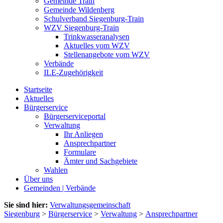
Gemeinde Train
Gemeinde Wildenberg
Schulverband Siegenburg-Train
WZV Siegenburg-Train
Trinkwasseranalysen
Aktuelles vom WZV
Stellenangebote vom WZV
Verbände
ILE-Zugehörigkeit
Startseite
Aktuelles
Bürgerservice
Bürgerserviceportal
Verwaltung
Ihr Anliegen
Ansprechpartner
Formulare
Ämter und Sachgebiete
Wahlen
Über uns
Gemeinden | Verbände
Sie sind hier:
Verwaltungsgemeinschaft
Siegenburg
>
Bürgerservice
>
Verwaltung
>
Ansprechpartner