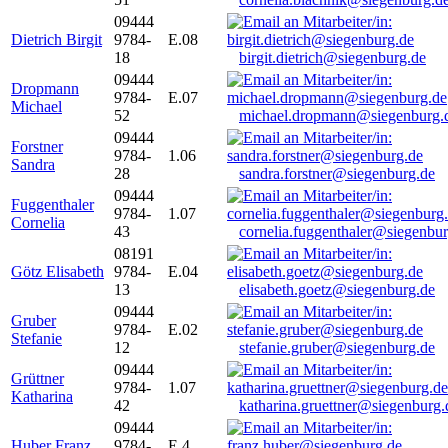
09444
Dietrich Birgit
9784-
E.08
18
birgit.dietrich@siegenburg.de
09444
Dropmann
9784-
E.07
Michael
52
michael.dropmann@siegenburg.
09444
Forstner
9784-
1.06
Sandra
28
sandra.forstner@siegenburg.de
09444
Fuggenthaler
9784-
1.07
Cornelia
43
cornelia.fuggenthaler@siegenbu
08191
Götz Elisabeth
9784-
E.04
13
elisabeth.goetz@siegenburg.de
09444
Gruber
9784-
E.02
Stefanie
12
stefanie.gruber@siegenburg.de
09444
Grüttner
9784-
1.07
Katharina
42
katharina.gruettner@siegenburg.
09444
Huber Franz
9784-
E 4