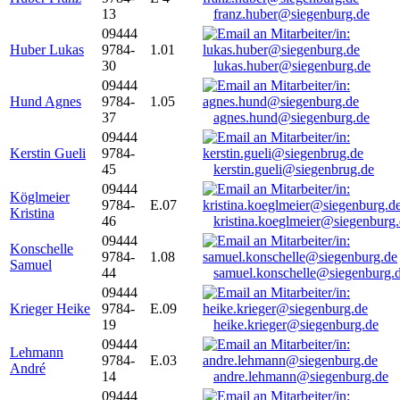
13
franz.huber@siegenburg.de
09444
Huber Lukas
9784-
1.01
30
lukas.huber@siegenburg.de
09444
Hund Agnes
9784-
1.05
37
agnes.hund@siegenburg.de
09444
Kerstin Gueli
9784-
45
kerstin.gueli@siegenbrug.de
09444
Köglmeier
9784-
E.07
Kristina
46
kristina.koeglmeier@siegenburg
09444
Konschelle
9784-
1.08
Samuel
44
samuel.konschelle@siegenburg.
09444
Krieger Heike
9784-
E.09
19
heike.krieger@siegenburg.de
09444
Lehmann
9784-
E.03
André
14
andre.lehmann@siegenburg.de
09444