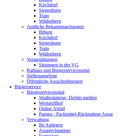
Kirchdorf
Siegenburg
Train
Wildenberg
Amtliche Bekanntmachungen
Biburg
Kirchdorf
Siegenburg
Train
Wildenberg
Veranstaltungen
Sitzungen in der VG
Rathaus und Bürgerserviceportal
Stellenangebote
Öffentliche Ausschreibungen
Bürgerservice
Bürgerserviceportal
Straßenlaterne, Defekt melden
Wertstoffhof
Online Abfall
Pamira - Packmittel-Rücknahme Agrar
Verwaltung
Ihr Anliegen
Ansprechpartner
Formulare