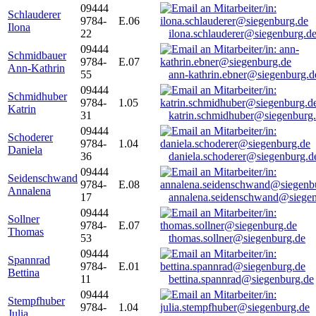
09444
Schlauderer
9784-
E.06
Ilona
22
ilona.schlauderer@siegenburg.d
09444
Schmidbauer
9784-
E.07
Ann-Kathrin
55
ann-kathrin.ebner@siegenburg.d
09444
Schmidhuber
9784-
1.05
Katrin
31
katrin.schmidhuber@siegenburg
09444
Schoderer
9784-
1.04
Daniela
36
daniela.schoderer@siegenburg.d
09444
Seidenschwand
9784-
E.08
Annalena
17
annalena.seidenschwand@siegen
09444
Sollner
9784-
E.07
Thomas
53
thomas.sollner@siegenburg.de
09444
Spannrad
9784-
E.01
Bettina
11
bettina.spannrad@siegenburg.de
09444
Stempfhuber
9784-
1.04
Julia