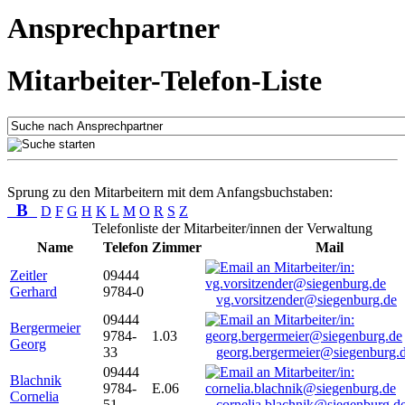
Ansprechpartner
Mitarbeiter-Telefon-Liste
Sprung zu den Mitarbeitern mit dem Anfangsbuchstaben:
B
D
F
G
H
K
L
M
O
R
S
Z
Telefonliste der Mitarbeiter/innen der Verwaltung
Name
Telefon
Zimmer
Mail
Zeitler
09444
Gerhard
9784-0
vg.vorsitzender@siegenburg.de
09444
Bergermeier
9784-
1.03
Georg
33
georg.bergermeier@siegenburg.
09444
Blachnik
9784-
E.06
Cornelia
51
cornelia.blachnik@siegenburg.d