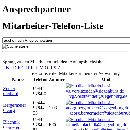
Ansprechpartner
Mitarbeiter-Telefon-Liste
Sprung zu den Mitarbeitern mit dem Anfangsbuchstaben:
B
D
F
G
H
K
L
M
O
R
S
Z
Telefonliste der Mitarbeiter/innen der Verwaltung
Name
Telefon
Zimmer
Mail
Zeitler
09444
Gerhard
9784-0
vg.vorsitzender@siegenburg.de
09444
Bergermeier
9784-
1.03
Georg
33
georg.bergermeier@siegenburg.
09444
Blachnik
9784-
E.06
Cornelia
51
cornelia.blachnik@siegenburg.d