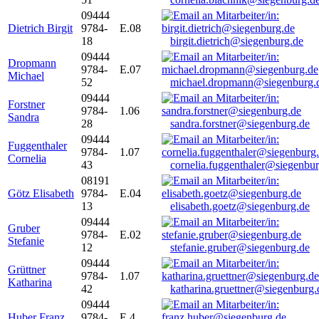
09444
Dietrich Birgit
9784-
E.08
18
birgit.dietrich@siegenburg.de
09444
Dropmann
9784-
E.07
Michael
52
michael.dropmann@siegenburg.
09444
Forstner
9784-
1.06
Sandra
28
sandra.forstner@siegenburg.de
09444
Fuggenthaler
9784-
1.07
Cornelia
43
cornelia.fuggenthaler@siegenbu
08191
Götz Elisabeth
9784-
E.04
13
elisabeth.goetz@siegenburg.de
09444
Gruber
9784-
E.02
Stefanie
12
stefanie.gruber@siegenburg.de
09444
Grüttner
9784-
1.07
Katharina
42
katharina.gruettner@siegenburg.
09444
Huber Franz
9784-
E 4