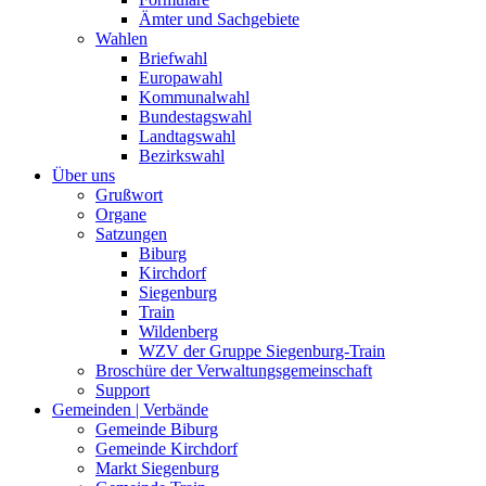
Ämter und Sachgebiete
Wahlen
Briefwahl
Europawahl
Kommunalwahl
Bundestagswahl
Landtagswahl
Bezirkswahl
Über uns
Grußwort
Organe
Satzungen
Biburg
Kirchdorf
Siegenburg
Train
Wildenberg
WZV der Gruppe Siegenburg-Train
Broschüre der Verwaltungsgemeinschaft
Support
Gemeinden | Verbände
Gemeinde Biburg
Gemeinde Kirchdorf
Markt Siegenburg