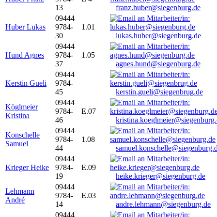
13
franz.huber@siegenburg.de
09444
Huber Lukas
9784-
1.01
30
lukas.huber@siegenburg.de
09444
Hund Agnes
9784-
1.05
37
agnes.hund@siegenburg.de
09444
Kerstin Gueli
9784-
45
kerstin.gueli@siegenbrug.de
09444
Köglmeier
9784-
E.07
Kristina
46
kristina.koeglmeier@siegenburg
09444
Konschelle
9784-
1.08
Samuel
44
samuel.konschelle@siegenburg.
09444
Krieger Heike
9784-
E.09
19
heike.krieger@siegenburg.de
09444
Lehmann
9784-
E.03
André
14
andre.lehmann@siegenburg.de
09444