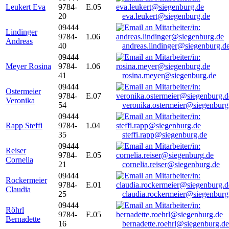
Leukert Eva
9784-
E.05
20
eva.leukert@siegenburg.de
09444
Lindinger
9784-
1.06
Andreas
40
andreas.lindinger@siegenburg.d
09444
Meyer Rosina
9784-
1.06
41
rosina.meyer@siegenburg.de
09444
Ostermeier
9784-
E.07
Veronika
54
veronika.ostermeier@siegenburg
09444
Rapp Steffi
9784-
1.04
35
steffi.rapp@siegenburg.de
09444
Reiser
9784-
E.05
Cornelia
21
cornelia.reiser@siegenburg.de
09444
Rockermeier
9784-
E.01
Claudia
25
claudia.rockermeier@siegenburg
09444
Röhrl
9784-
E.05
Bernadette
16
bernadette.roehrl@siegenburg.de