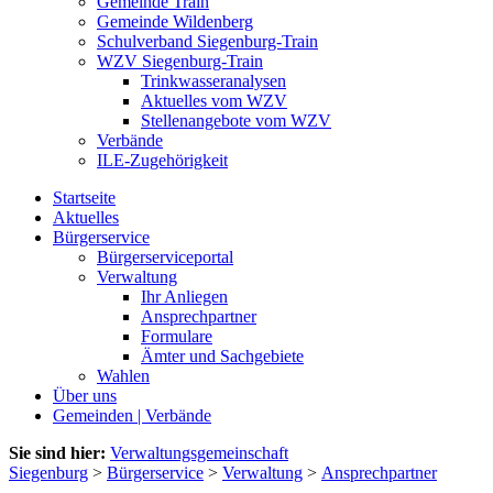
Gemeinde Train
Gemeinde Wildenberg
Schulverband Siegenburg-Train
WZV Siegenburg-Train
Trinkwasseranalysen
Aktuelles vom WZV
Stellenangebote vom WZV
Verbände
ILE-Zugehörigkeit
Startseite
Aktuelles
Bürgerservice
Bürgerserviceportal
Verwaltung
Ihr Anliegen
Ansprechpartner
Formulare
Ämter und Sachgebiete
Wahlen
Über uns
Gemeinden | Verbände
Sie sind hier:
Verwaltungsgemeinschaft
Siegenburg
>
Bürgerservice
>
Verwaltung
>
Ansprechpartner