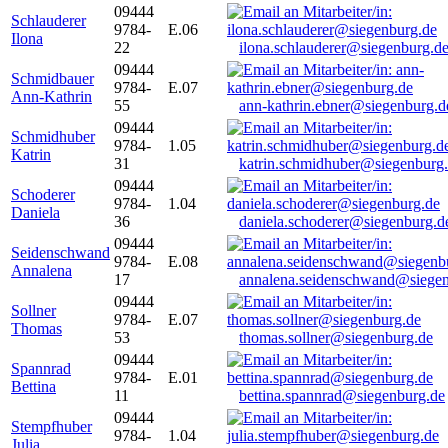
09444
Schlauderer
9784-
E.06
Ilona
22
ilona.schlauderer@siegenburg.d
09444
Schmidbauer
9784-
E.07
Ann-Kathrin
55
ann-kathrin.ebner@siegenburg.d
09444
Schmidhuber
9784-
1.05
Katrin
31
katrin.schmidhuber@siegenburg
09444
Schoderer
9784-
1.04
Daniela
36
daniela.schoderer@siegenburg.d
09444
Seidenschwand
9784-
E.08
Annalena
17
annalena.seidenschwand@siegen
09444
Sollner
9784-
E.07
Thomas
53
thomas.sollner@siegenburg.de
09444
Spannrad
9784-
E.01
Bettina
11
bettina.spannrad@siegenburg.de
09444
Stempfhuber
9784-
1.04
Julia