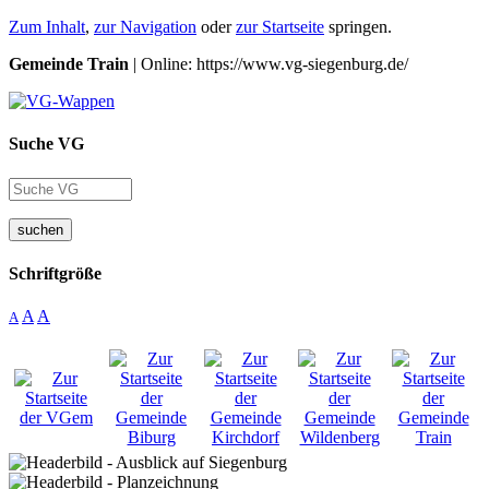
Zum Inhalt
,
zur Navigation
oder
zur Startseite
springen.
Gemeinde Train
| Online: https://www.vg-siegenburg.de/
Suche VG
suchen
Schriftgröße
A
A
A