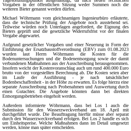
Tagesordnungspunkts ausgehändigt, da nach neuen rechtlichen
Vorgaben in der öffentlichen Sitzung weder Summen noch die
weiteren Bieter genannt werden dürfen.
Michael Wöhrmann vom gleichnamigen Ingenieurbüro erläuterte,
dass die technische Prüfung der Angebote noch ausstehend sei.
Teilweise würden noch Unterlagen angefordert, die Eignung des
Bieters geprüft und die gesetzliche Widerrufsfrist vor der finalen
Vergabe abgewartet.
Aufgrund gesetzlicher Vorgaben und einer Neuerung in Form der
Einführung der Ersatzbaustoffverordnung (EBV) zum 01.08.2023
wurden laut Herrn Wöhrmann die
Kosten für die
Bodenuntersuchungen und die Bodenentsorgung sowie der damit
verbundenen Maßnahmen
aus der Ausschreibung herausgenommen.
Insofern weicht der Kostenvoranschlag auch um rund 400.000
Euro
brutto von der vorgestellten Berechnung ab. Die Kosten seien aber
im Laufe der
Ausführung - je nach tatsächlicher
Bodenbeschaffenheit - in der Höhe zu erwarten. Es
folge hierzu eine
separate Ausschreibung nach Probenahmen und Auswertung durch
einen Gutachter. Die Angebote könnten dann bei direkten
Entsorgungsbetrieben eingeholt werden.
Außerdem informierte Wöhrmann, dass bei Los 1 auch die
Submission für den Wasserzweckverband am 18. April mit
durchgeführt wurde. Die Beauftragung hierfür müsse aber separat
durch den Wasserzweckverband erfolgen. Bei Los 2 handle es sich
um Einheitspreise. Welche Maßnahmen dann im Detail umgesetzt
werden, könne man später entscheiden.