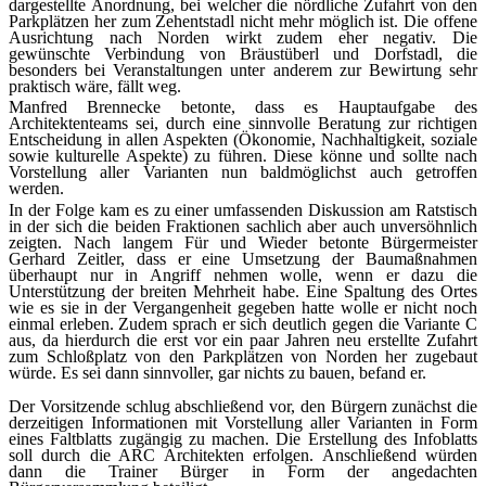
dargestellte Anordnung, bei welcher die nördliche Zufahrt von den
Parkplätzen her zum Zehentstadl nicht mehr möglich ist. Die offene
Ausrichtung nach Norden wirkt zudem eher negativ. Die
gewünschte Verbindung von Bräustüberl und Dorfstadl, die
besonders bei Veranstaltungen unter anderem zur Bewirtung sehr
praktisch wäre, fällt weg.
Manfred Brennecke betonte, dass es Hauptaufgabe des
Architektenteams sei, durch eine sinnvolle Beratung zur richtigen
Entscheidung in allen Aspekten (Ökonomie, Nachhaltigkeit, soziale
sowie kulturelle Aspekte) zu führen. Diese könne und sollte nach
Vorstellung aller Varianten nun baldmöglichst auch getroffen
werden.
In der Folge kam es zu einer umfassenden Diskussion am Ratstisch
in der sich die beiden Fraktionen sachlich aber auch unversöhnlich
zeigten. Nach langem Für und Wieder betonte Bürgermeister
Gerhard Zeitler, dass er eine Umsetzung der Baumaßnahmen
überhaupt nur in Angriff nehmen wolle, wenn er dazu die
Unterstützung der
breiten Mehrheit
habe. Eine Spaltung des Ortes
wie es sie in der Vergangenheit gegeben hatte wolle er nicht noch
einmal erleben. Zudem sprach er sich deutlich gegen die Variante C
aus, da hierdurch die erst vor ein paar Jahren neu erstellte Zufahrt
zum Schloßplatz von den Parkplätzen von Norden her zugebaut
würde. Es sei dann sinnvoller, gar nichts zu bauen, befand er.
Der Vorsitzende schlug abschließend vor, den Bürgern zunächst die
derzeitigen Informationen mit Vorstellung aller Varianten in Form
eines Faltblatts zugängig zu machen. Die Erstellung des Infoblatts
soll durch die ARC Architekten erfolgen. Anschließend würden
dann die Trainer Bürger in Form der angedachten