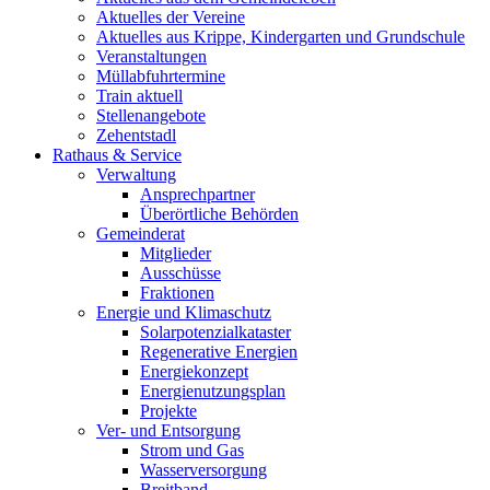
Aktuelles der Vereine
Aktuelles aus Krippe, Kindergarten und Grundschule
Veranstaltungen
Müllabfuhrtermine
Train aktuell
Stellenangebote
Zehentstadl
Rathaus & Service
Verwaltung
Ansprechpartner
Überörtliche Behörden
Gemeinderat
Mitglieder
Ausschüsse
Fraktionen
Energie und Klimaschutz
Solarpotenzialkataster
Regenerative Energien
Energiekonzept
Energienutzungsplan
Projekte
Ver- und Entsorgung
Strom und Gas
Wasserversorgung
Breitband