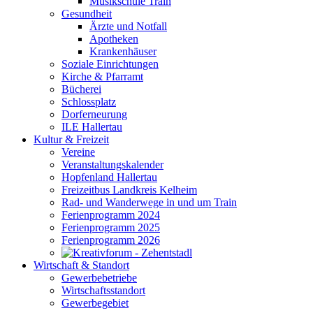
Musikschule Train
Gesundheit
Ärzte und Notfall
Apotheken
Krankenhäuser
Soziale Einrichtungen
Kirche & Pfarramt
Bücherei
Schlossplatz
Dorferneurung
ILE Hallertau
Kultur & Freizeit
Vereine
Veranstaltungskalender
Hopfenland Hallertau
Freizeitbus Landkreis Kelheim
Rad- und Wanderwege in und um Train
Ferienprogramm 2024
Ferienprogramm 2025
Ferienprogramm 2026
Wirtschaft & Standort
Gewerbebetriebe
Wirtschaftsstandort
Gewerbegebiet