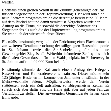
werden.
Ebenfalls einen großen Schritt in die Zukunft genehmigte der Rat
für den Siegelbetrieb in der Hopfenveredlung. Hier wird nun eine
neue Software programmiert, da die derzeitige bereits rund 30 Jahre
auf dem Buckel hat und damit veraltet ist. Vergeben wurde der
Auftrag an die Firma, die sowohl die derzeitige Software des
Siegelbetriebs als auch die der Hopfenveredlung programmiert hat.
Sie war auch der wirtschaftlichste Bieter.
Ebenfalls einstimmig vergab die der
Errichtung eines Flachbrunnens
zur weiteren Detailuntersuchung der stillgelegten Hausmülldeponie
in St. Johann sowie die Straßenbeleutung für das neue
Gewerbegebiet Ziegelstadl. Weiterhin informierte Zeitler, dass sich
die finalen Gesamtkosten für den Waldspielplatz im Fichtenweg in
St. Johann auf rund 92.000 Euro belaufen.
Einstimmig stimmte der Rat auch einem Antrag des Krieger-,
Reservisten- und Kameradenvereins Train zu. Dieser möchte sein
125-jähriges Bestehen im kommenden Jahr unter umständen in der
Mehrzweckhalle feiern. Möglicherweise werde der Verein
stattdessen auch ein Zelt aufstellen, so Bürgermeister Zeitler. Er
sprach sich aber dafür aus, die Halle ggf. aber auf jeden Fall zur
Verfügung zu stellen. Die anwesenden Gemeinderäte hatten keine
Einwände.