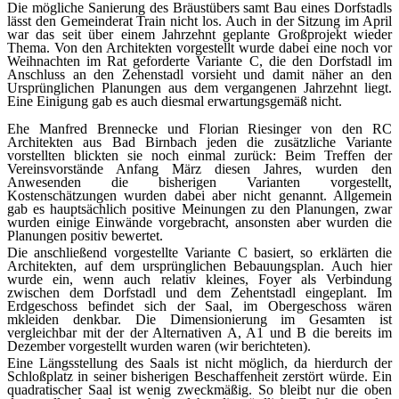
Die mögliche Sanierung des Bräustübers samt Bau eines Dorfstadls
lässt den Gemeinderat Train nicht los. Auch in der Sitzung im April
war das seit über einem Jahrzehnt geplante Großprojekt wieder
Thema. Von den Architekten vorgestellt wurde dabei eine noch vor
Weihnachten im Rat geforderte Variante C, die den Dorfstadl im
Anschluss an den Zehenstadl vorsieht und damit näher an den
Ursprünglichen Planungen aus dem vergangenen Jahrzehnt liegt.
Eine Einigung gab es auch diesmal erwartungsgemäß nicht.
Ehe Manfred Brennecke und Florian Riesinger von den RC
Architekten aus Bad Birnbach jeden die zusätzliche Variante
vorstellten blickten sie noch einmal zurück: Beim Treffen der
Vereinsvorstände Anfang März diesen Jahres, wurden den
Anwesenden die bisherigen Varianten vorgestellt,
Kostenschätzungen wurden dabei aber nicht genannt. Allgemein
gab es hauptsächlich positive Meinungen zu den Planungen, zwar
wurden einige Einwände vorgebracht, ansonsten aber wurden die
Planungen positiv bewertet.
Die anschließend vorgestellte Variante C basiert, so erklärten die
Architekten, auf dem ursprünglichen Bebauungsplan. Auch hier
wurde ein, wenn auch relativ kleines, Foyer als Verbindung
zwischen dem Dorfstadl und dem Zehentstadl eingeplant. Im
Erdgeschoss befindet sich der Saal, im Obergeschoss wären
mkleiden denkbar. Die Dimensionierung im Gesamten ist
vergleichbar mit der der Alternativen A, A1 und B die bereits im
Dezember vorgestellt wurden waren (wir berichteten).
Eine Längsstellung des Saals ist nicht möglich, da hierdurch der
Schloßplatz in seiner bisherigen Beschaffenheit zerstört würde. Ein
quadratischer Saal ist wenig zweckmäßig. So bleibt nur die oben