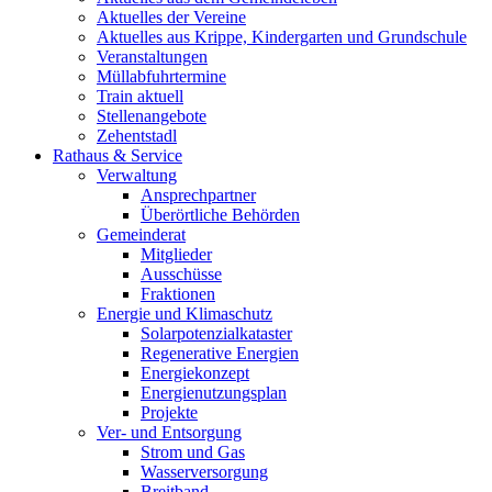
Aktuelles der Vereine
Aktuelles aus Krippe, Kindergarten und Grundschule
Veranstaltungen
Müllabfuhrtermine
Train aktuell
Stellenangebote
Zehentstadl
Rathaus & Service
Verwaltung
Ansprechpartner
Überörtliche Behörden
Gemeinderat
Mitglieder
Ausschüsse
Fraktionen
Energie und Klimaschutz
Solarpotenzialkataster
Regenerative Energien
Energiekonzept
Energienutzungsplan
Projekte
Ver- und Entsorgung
Strom und Gas
Wasserversorgung
Breitband