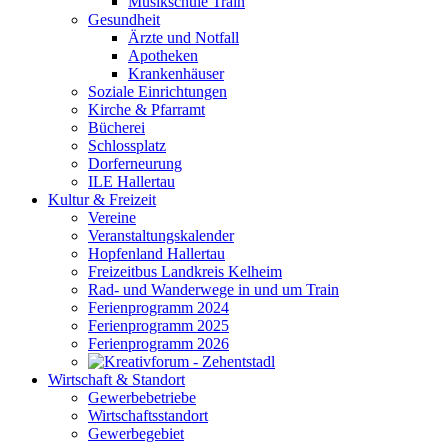
Musikschule Train
Gesundheit
Ärzte und Notfall
Apotheken
Krankenhäuser
Soziale Einrichtungen
Kirche & Pfarramt
Bücherei
Schlossplatz
Dorferneurung
ILE Hallertau
Kultur & Freizeit
Vereine
Veranstaltungskalender
Hopfenland Hallertau
Freizeitbus Landkreis Kelheim
Rad- und Wanderwege in und um Train
Ferienprogramm 2024
Ferienprogramm 2025
Ferienprogramm 2026
Wirtschaft & Standort
Gewerbebetriebe
Wirtschaftsstandort
Gewerbegebiet